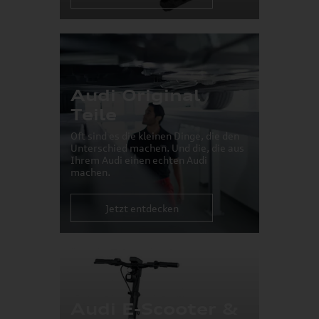
Audi Original
Teile
Oft sind es die kleinen Dinge, die den
Unterschied machen. Und die, die aus
Ihrem Audi einen echten Audi
machen.
Jetzt entdecken
Audi E-Scooter &