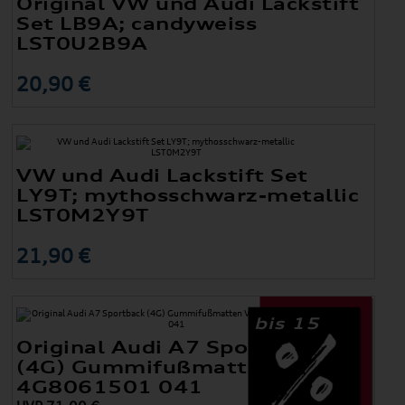
Original VW und Audi Lackstift
Set LB9A; candyweiss
LST0U2B9A
20,90 €
VW und Audi Lackstift Set
LY9T; mythosschwarz-metallic
LST0M2Y9T
21,90 €
bis 15
Original Audi A7 Sportback
(4G) Gummifußmatten Vorne
4G8061501 041