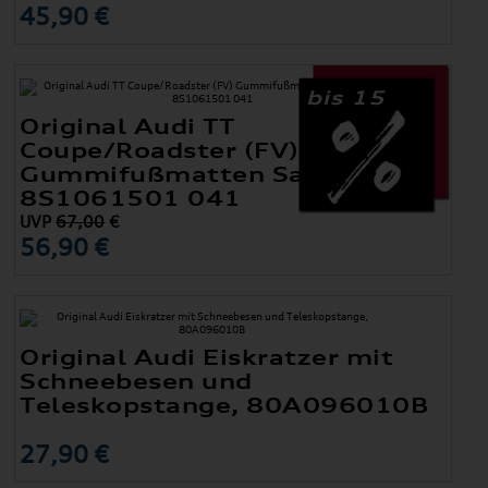
45,90 €
bis 15
Original Audi TT
Coupe/Roadster (FV)
Gummifußmatten Satz Vorne
8S1061501 041
UVP
67,00
€
56,90 €
Original Audi Eiskratzer mit
Schneebesen und
Teleskopstange, 80A096010B
27,90 €