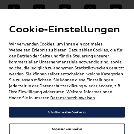
teilen
Twitter
Instagram
WhatsApp
E-Mail
Menü
»
Cookie-Einstellungen
VW Shop - VW Originalteile und Zubehör
Audi Produkte
Wir verwenden Cookies, um Ihnen ein optimales
Mein Kundenkonto
Warenkorb
Webseiten-Erlebnis zu bieten. Dazu zählen Cookies, die für
den Betrieb der Seite und für die Steuerung unserer
Artikel für ihr Modell
kommerziellen Unternehmensziele notwendig sind, sowie
solche, die lediglich zu anonymen Statistikzwecken genutzt
werden. Sie können selbst entscheiden, welche Kategorien
Marke wählen
Sie zulassen möchten. Sie können diese Einstellungen
jederzeit in der Datenschutzerklärung wieder ändern, z.B.
Modell wählen
Ihre Einwilligung widerrufen. Weitere Informationen
finden Sie in unseren
Datenschutzhinweisen
.
Karosserieform wählen
Ich stimme allen Cookies zu
Anpassen von Cookies