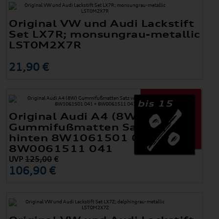
Original VW und Audi Lackstift
Set LX7R; monsungrau-metallic
LST0M2X7R
21,90 €
bis 15
Original Audi A4 (8W)
Gummifußmatten Satz vorne +
hinten 8W1061501 041 +
8W0061511 041
UVP
125,00
€
106,90 €