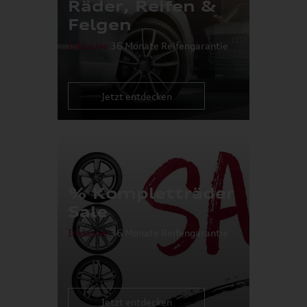
Räder, Reifen &
Felgen
Inklusive
36 Monate Reifengarantie
Jetzt entdecken
% Kompletträder
Sale
Inklusive
36 Monate Reifengarantie
Jetzt entdecken