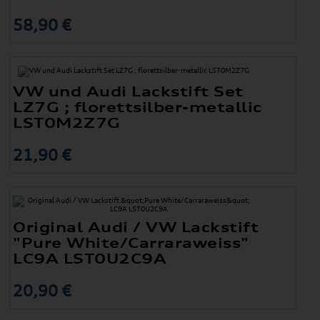
58,90 €
VW und Audi Lackstift Set
LZ7G ; florettsilber-metallic
LST0M2Z7G
21,90 €
Original Audi / VW Lackstift
"Pure White/Carraraweiss"
LC9A LST0U2C9A
20,90 €