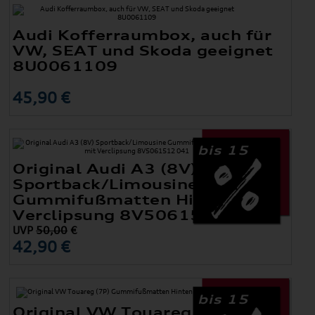
Audi Kofferraumbox, auch für
VW, SEAT und Skoda geeignet
8U0061109
45,90 €
bis 15
Original Audi A3 (8V)
Sportback/Limousine
Gummifußmatten Hinten mit
Verclipsung 8V5061512 041
UVP
50,00
€
42,90 €
bis 15
Original VW Touareg (7P)