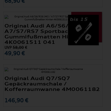
68,90 €
bis 15
Original Audi A6/S6/RS6 (4K) /
A7/S7/RS7 Sportback (4K)
Gummifußmatten Hinten
4K0061511 041
UVP
58,00
€
49,90 €
Original Audi Q7/SQ7
Gepäckraumschale /
Kofferraumwanne 4M0061182
146,90 €