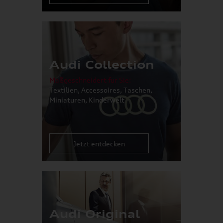
Audi Collection
Maßgeschneidert für Sie:
Textilien, Accessoires, Taschen,
Miniaturen, Kinderwelt
Jetzt entdecken
Audi Original