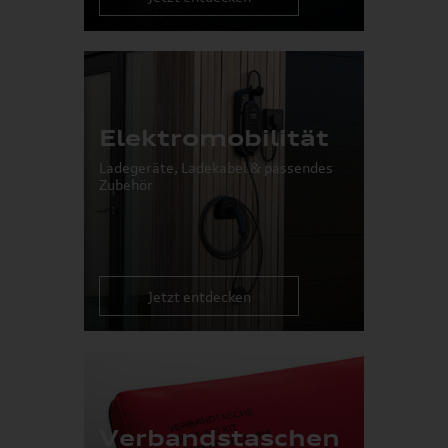
Elektromobilität
Ladegeräte, Ladekabel & passendes
Zubehör
Jetzt entdecken
Verbandstaschen