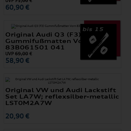
UVP
71,00
€
60,90 €
bis 15
Original Audi Q3 (F3)
Gummifußmatten Vorn
83B061501 041
UVP
69,00
€
58,90 €
Original VW und Audi Lackstift
Set LA7W; reflexsilber-metallic
LST0M2A7W
20,90 €