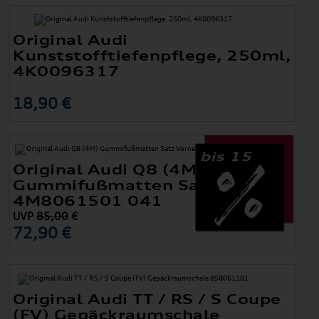
Original Audi
Kunststofftiefenpflege, 250ml,
4K0096317
18,90 €
bis 15
Original Audi Q8 (4M)
Gummifußmatten Satz Vorne
4M8061501 041
UVP
85,00
€
72,90 €
Original Audi TT / RS / S Coupe
(FV) Gepäckraumschale