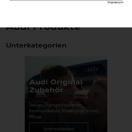
Impressum
Audi Produkte
Unterkategorien
Audi Original
Zubehör
Maßgeschneidert für Ihren Audi:
Design, Transportsysteme,
Kommunikation, Kindersitze, Schutz,
Pflege
Jetzt entdecken