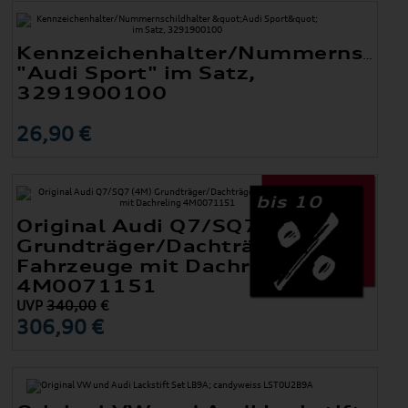
Kennzeichenhalter/Nummernschil
"Audi Sport" im Satz,
3291900100
26,90 €
bis 10
Original Audi Q7/SQ7 (4M)
Grundträger/Dachträger für
Fahrzeuge mit Dachreling
4M0071151
UVP
340,00
€
306,90 €