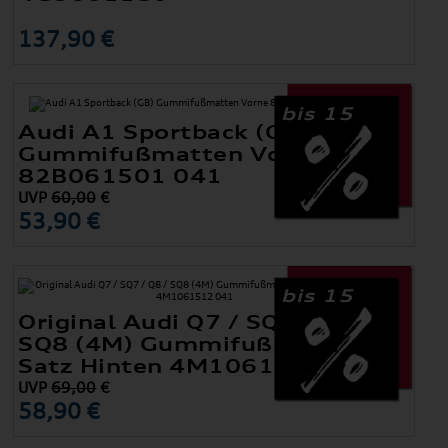
137,90 €
bis 15
Audi A1 Sportback (GB)
Gummifußmatten Vorne
82B061501 041
UVP
60,00
€
53,90 €
bis 15
Original Audi Q7 / SQ7 / Q8 /
SQ8 (4M) Gummifußmatten
Satz Hinten 4M1061512 041
UVP
69,00
€
58,90 €