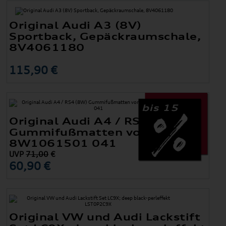
Original Audi A3 (8V)
Sportback, Gepäckraumschale,
8V4061180
115,90 €
bis 15
Original Audi A4 / RS4 (8W)
Gummifußmatten vorne
8W1061501 041
UVP
71,00
€
60,90 €
Original VW und Audi Lackstift