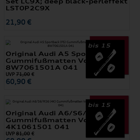
Set LC9X; deep black-perleffekt
LST0P2C9X
21,90 €
bis 15
Original Audi A5 Sportback (F5)
Gummifußmatten Vorne
8W7061501A 041
UVP
71,00
€
60,90 €
bis 15
Original Audi A6/S6/RS6 (4K)
Gummifußmatten Vorne
4K1061501 041
UVP
81,00
€