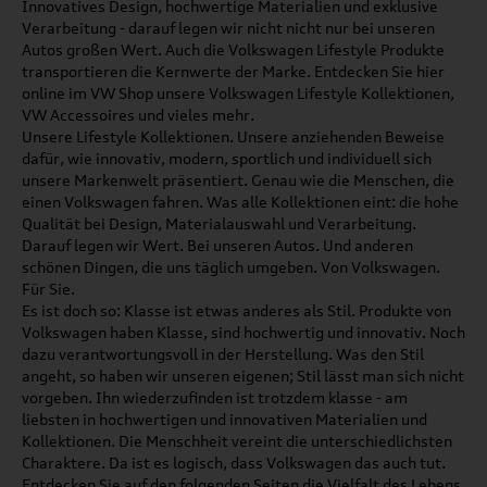
Innovatives Design, hochwertige Materialien und exklusive
Verarbeitung - darauf legen wir nicht nicht nur bei unseren
Autos großen Wert. Auch die Volkswagen Lifestyle Produkte
transportieren die Kernwerte der Marke. Entdecken Sie hier
online im VW Shop unsere Volkswagen Lifestyle Kollektionen,
VW Accessoires und vieles mehr.
Unsere Lifestyle Kollektionen. Unsere anziehenden Beweise
dafür, wie innovativ, modern, sportlich und individuell sich
unsere Markenwelt präsentiert. Genau wie die Menschen, die
einen Volkswagen fahren. Was alle Kollektionen eint: die hohe
Qualität bei Design, Materialauswahl und Verarbeitung.
Darauf legen wir Wert. Bei unseren Autos. Und anderen
schönen Dingen, die uns täglich umgeben. Von Volkswagen.
Für Sie.
Es ist doch so: Klasse ist etwas anderes als Stil. Produkte von
Volkswagen haben Klasse, sind hochwertig und innovativ. Noch
dazu verantwortungsvoll in der Herstellung. Was den Stil
angeht, so haben wir unseren eigenen; Stil lässt man sich nicht
vorgeben. Ihn wiederzufinden ist trotzdem klasse - am
liebsten in hochwertigen und innovativen Materialien und
Kollektionen. Die Menschheit vereint die unterschiedlichsten
Charaktere. Da ist es logisch, dass Volkswagen das auch tut.
Entdecken Sie auf den folgenden Seiten die Vielfalt des Lebens