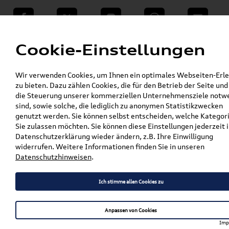
teilen
Twitter
Instagram
WhatsApp
E-Mail
Menü
Cookie-Einstellungen
»
Wir verwenden Cookies, um Ihnen ein optimales Webseiten-Erle
VW Shop - VW Originalteile und Zubehör
zu bieten. Dazu zählen Cookies, die für den Betrieb der Seite und
»
»
Audi Produkte
Audi Original Zubehör
die Steuerung unserer kommerziellen Unternehmensziele notw
»
»
Sport & Design
LED Einstiegsleuchten
sind, sowie solche, die lediglich zu anonymen Statistikzwecken
Original Audi Einstiegs-LED "Audi Ringe" für
genutzt werden. Sie können selbst entscheiden, welche Kategor
Fahrzeuge mit LED-Einstiegsleuchten
Sie zulassen möchten. Sie können diese Einstellungen jederzeit i
4G0052133G
Datenschutzerklärung wieder ändern, z.B. Ihre Einwilligung
widerrufen. Weitere Informationen finden Sie in unseren
Original Audi Einstiegs-LED
Datenschutzhinweisen
.
"Audi Ringe" für Fahrzeuge
Ich stimme allen Cookies zu
mit LED-Einstiegsleuchten
4G0052133G
Anpassen von Cookies
Imp