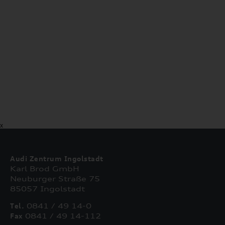
X
Audi Zentrum Ingolstadt
Karl Brod GmbH
Neuburger Straße 75
85057 Ingolstadt
Tel.
0841 / 49 14-0
Fax
0841 / 49 14-112