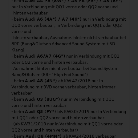
- beim
Audi A4 PA (8W*) / A5 PA (F5*) / A3 (8Y*)
nur in Verbindung mit QQ1 vorne oder QQ2 vorne und
hinten verbaubar
- beim
Audi A6 (4A*) / A7 (4K*)
nur in Verbindung mit
QQ0 vorne verbaubar, in Verbindung mit QQ1 oder QQ2
vorne und
hinten verbaubar, Ausnahme: hinten nicht verbaubar bei
8RF (Bang&Olufsen Advanced Sound System mit 3D
Klang)
- beim
Audi A6/A7 (4G*)
nur in Verbindung mit QQ1
oder QQ2 vorne und hinten verbaubar,
Ausnahme: hinten nicht verbaubar bei Sound System
Bang&Olufsen (8RF "High End Sound")
- beim
Audi A8 (4N*)
ab KW 42/2018 nur in
Verbindung mit 9VD vorne verbaubar, hinten immer
verbaubar
- beim
Audi Q3 (8UG*)
nur in Verbindung mit QQ1
vorne und hinten verbaubar
- beim
Audi Q5 (FY*)
bis KW30/2019 nur in Verbindung
mit QQ1 oder QQ2 vorne und hinten verbaubar
(ab KW31/2019 nur in Verbindung mit QQ1 vorne oder
QQ2 vorne und hinten verbaubar)
- beim
Audi Q8 (4MN*)
ab KW24/2018 verbaubar