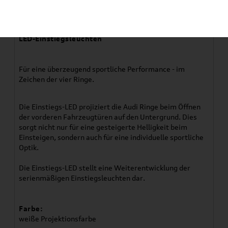
Artikelbeschreibung
LED-Einstiegsleuchten
Für eine überzeugend sportliche Performance - im
Zeichen der vier Ringe.
Die Einstiegs-LED projiziert die Audi Ringe beim Öffnen
der vorderen Fahrzeugtüren auf den Untergrund. Dies
sorgt nicht nur für eine gesteigerte Helligkeit beim
Einsteigen, sondern auch für eine individuelle sportliche
Optik.
Die Einstiegs-LED stellt eine Weiterentwicklung der
serienmäßigen Einstiegsleuchten dar.
Farbe:
weiße Projektionsfarbe