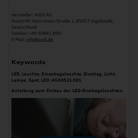
Hersteller: AUDI AG
Anschrift: Auto-Union-Straße 1, 85057 Ingolstadt,
Deutschland
Telefon: +49 (0)841 890
E-Mail:
info@audi.de
Keywords
LED
,
Leuchte
,
Einsstiegsleuchte
,
Einstieg
,
Licht
,
Lampe
,
Spot
,
LED
,
4G0052133G
Anleitung zum Einbau der LED-Einstiegsleuchten