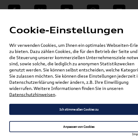
teilen
Twitter
Instagram
WhatsApp
E-Mail
Menü
Cookie-Einstellungen
»
Wir verwenden Cookies, um Ihnen ein optimales Webseiten-Erle
VW Shop - VW Originalteile und Zubehör
zu bieten. Dazu zählen Cookies, die für den Betrieb der Seite und
»
»
Audi Produkte
Audi Original Zubehör
die Steuerung unserer kommerziellen Unternehmensziele notw
»
Komfort & Schutz
Gepäckraumeinlagen
sind, sowie solche, die lediglich zu anonymen Statistikzwecken
»
»
A6 / S6 / RS6
genutzt werden. Sie können selbst entscheiden, welche Kategor
Original Audi A6 Avant TFSI e (F2)
Sie zulassen möchten. Sie können diese Einstellungen jederzeit i
Gepäckraumschale / Kofferraumwanne
Datenschutzerklärung wieder ändern, z.B. Ihre Einwilligung
4K0061180A
widerrufen. Weitere Informationen finden Sie in unseren
Datenschutzhinweisen
.
Original Audi A6 Avant TFSI
e (F2) Gepäckraumschale /
Ich stimme allen Cookies zu
Kofferraumwanne
Anpassen von Cookies
4K0061180A
Imp