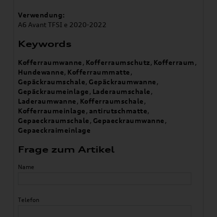
Verwendung:
A6 Avant TFSI e 2020-2022
Keywords
Kofferraumwanne
,
Kofferraumschutz
,
Kofferraum
,
Hundewanne
,
Kofferraummatte
,
Gepäckraumschale
,
Gepäckraumwanne
,
Gepäckraumeinlage
,
Laderaumschale
,
Laderaumwanne
,
Kofferraumschale
,
Kofferraumeinlage
,
antirutschmatte
,
Gepaeckraumschale
,
Gepaeckraumwanne
,
Gepaeckraimeinlage
Frage zum Artikel
Name
Telefon