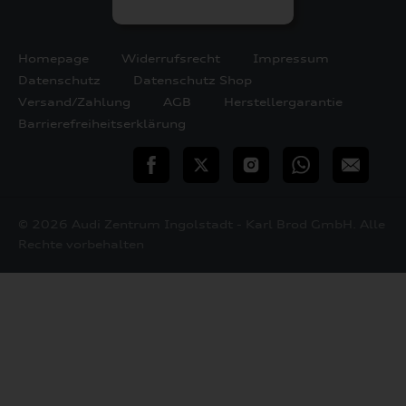
Homepage
Widerrufsrecht
Impressum
Datenschutz
Datenschutz Shop
Versand/Zahlung
AGB
Herstellergarantie
Barrierefreiheitserklärung
teilen
Twitter
Instagram
WhatsApp
E-
Mail
© 2026 Audi Zentrum Ingolstadt - Karl Brod GmbH. Alle
Rechte vorbehalten