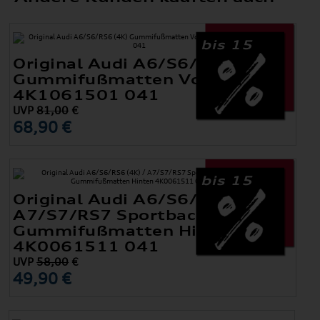
bis 15
Original Audi A6/S6/RS6 (4K)
Gummifußmatten Vorne
4K1061501 041
UVP
81,00
€
68,90 €
bis 15
Original Audi A6/S6/RS6 (4K) /
A7/S7/RS7 Sportback (4K)
Gummifußmatten Hinten
4K0061511 041
UVP
58,00
€
49,90 €