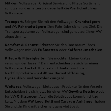
Mit dem Volkswagen Original Service und Pflege Sortiment
schützen und erhalten Sie dauerhaft die Wertigkeit Ihres
Volkswagen.
Transport
: Bringen Sie mit den Volkwagen
Grundträgern
und VW
Fahrradträgern
Ihre Fahrräder sicher ans Ziel. Die
Transportsysteme von Volkswagen sind genau auf Ihren VW
abgestimmt.
Komfort & Schutz
: Schützen Sie den Innenraum Ihres
Volkswagen mit VW
Fußmatten
oder
Kofferraumschalen
.
Pflege & Flüssigkeiten
: Sie möchten kleine Kratzer
verschwinden lassen? Dann entscheiden Sie sich für einen
Volkswagen
Lackstift
. Zusätzlich bieten wir Ihnen
Nachfüllprodukte wie
AdBlue Harnstofflösung
,
Hydrauliköl
und
Servolenkungsöl
.
Weiteres
: Volkswagen bietet auch Produkte für den Verzehr.
Entscheiden Sie sich jetzt für einen VW
Gewürz Ketchup
oder
für VW
Grillsaucen
. Auch die Spielfreude kommt nicht zu
kurz. Mit dem
VW Lego Bulli
und
Caravan Anhänger
haben
Sie und Ihr Kind mit Sicherheit ganz viel Spaß.