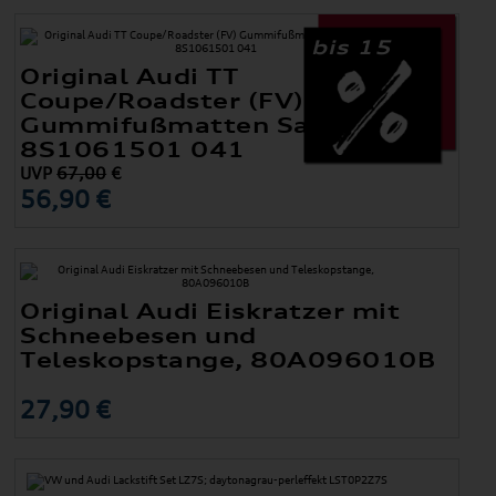
bis 15
Original Audi TT
Coupe/Roadster (FV)
Gummifußmatten Satz Vorne
8S1061501 041
UVP
67,00
€
56,90 €
Original Audi Eiskratzer mit
Schneebesen und
Teleskopstange, 80A096010B
27,90 €