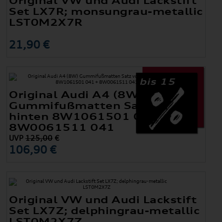
Original VW und Audi Lackstift
Set LX7R; monsungrau-metallic
LST0M2X7R
21,90 €
bis 15
Original Audi A4 (8W)
Gummifußmatten Satz vorne +
hinten 8W1061501 041 +
8W0061511 041
UVP
125,00
€
106,90 €
Original VW und Audi Lackstift
Set LX7Z; delphingrau-metallic
LST0M2X7Z