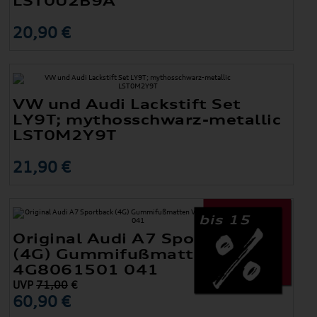
LST0U2B9A
20,90 €
VW und Audi Lackstift Set
LY9T; mythosschwarz-metallic
LST0M2Y9T
21,90 €
bis 15
Original Audi A7 Sportback
(4G) Gummifußmatten Vorne
4G8061501 041
UVP
71,00
€
60,90 €