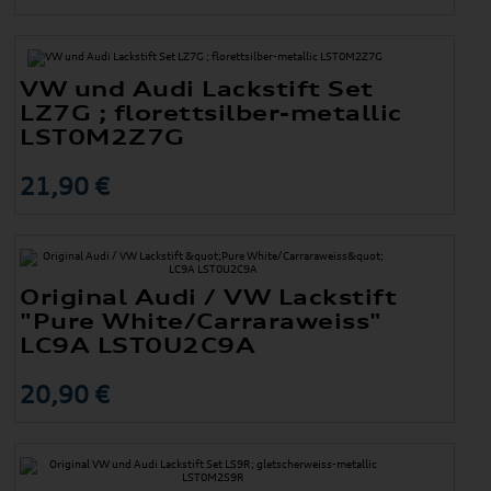
VW und Audi Lackstift Set
LZ7G ; florettsilber-metallic
LST0M2Z7G
21,90 €
Original Audi / VW Lackstift
"Pure White/Carraraweiss"
LC9A LST0U2C9A
20,90 €