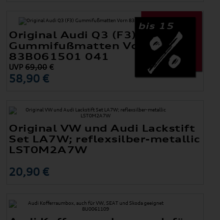
bis 15
Original Audi Q3 (F3)
Gummifußmatten Vorn
83B061501 041
UVP
69,00
€
58,90 €
Original VW und Audi Lackstift
Set LA7W; reflexsilber-metallic
LST0M2A7W
20,90 €