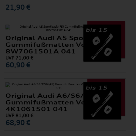
21,90 €
bis 15
Original Audi A5 Sportback (F5)
Gummifußmatten Vorne
8W7061501A 041
UVP
71,00
€
60,90 €
bis 15
Original Audi A6/S6/RS6 (4K)
Gummifußmatten Vorne
4K1061501 041
UVP
81,00
€
68,90 €