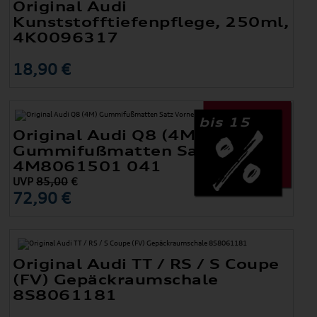
Original Audi
Kunststofftiefenpflege, 250ml,
4K0096317
18,90 €
bis 15
Original Audi Q8 (4M)
Gummifußmatten Satz Vorne
4M8061501 041
UVP
85,00
€
72,90 €
Original Audi TT / RS / S Coupe
(FV) Gepäckraumschale
8S8061181