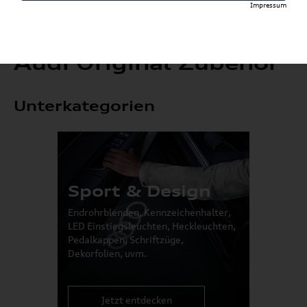
Impressum
Audi Original Zubehör
Unterkategorien
Sport & Design
Endrohrblenden, Kennzeichenhalter,
LED Einstiegsleuchten, Heckleuchten,
Pedalkappen, Schriftzüge,
Dekorfolien, uvm.
Jetzt entdecken