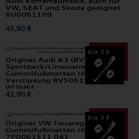
Audi Kofferraumbox, auch für
VW, SEAT und Skoda geeignet
8U0061109
45,90 €
bis 15
Original Audi A3 (8V)
Sportback/Limousine
Gummifußmatten Hinten mit
Verclipsung 8V5061512 041
UVP
50,00
€
42,90 €
bis 15
Original VW Touareg (7P)
Gummifußmatten Hinten
7P0061511 041