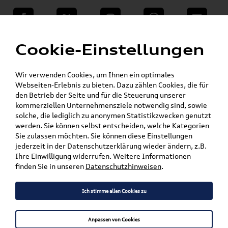
teilen
Twitter
Instagram
WhatsApp
E-Mail
Menü
»
Cookie-Einstellungen
VW Shop - VW Originalteile und Zubehör
»
Audi Produkte
Audi Original Zubehör
Wir verwenden Cookies, um Ihnen ein optimales
Mein Kundenkonto
Warenkorb
Webseiten-Erlebnis zu bieten. Dazu zählen Cookies, die für
den Betrieb der Seite und für die Steuerung unserer
Artikel für ihr Modell
kommerziellen Unternehmensziele notwendig sind, sowie
solche, die lediglich zu anonymen Statistikzwecken genutzt
werden. Sie können selbst entscheiden, welche Kategorien
Marke wählen
Sie zulassen möchten. Sie können diese Einstellungen
jederzeit in der Datenschutzerklärung wieder ändern, z.B.
Modell wählen
Ihre Einwilligung widerrufen. Weitere Informationen
finden Sie in unseren
Datenschutzhinweisen
.
Karosserieform wählen
Ich stimme allen Cookies zu
Anpassen von Cookies