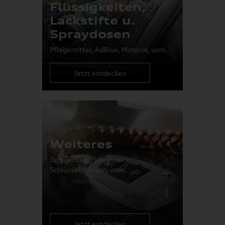
Flüssigkeiten,
Lackstifte u.
Spraydosen
Pflegemittel, AdBlue, Motoröl, uvm.
Jetzt entdecken
Weiteres
Duftgeckos, Eiskratzer,
Schlüsselblenden, uvm.
Jetzt entdecken