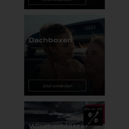
Dachboxen
Jetzt entdecken
Wischerblätter