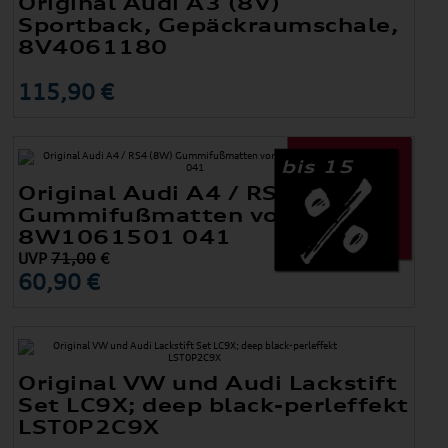
Original Audi A3 (8V)
Sportback, Gepäckraumschale,
8V4061180
115,90 €
bis 15
Original Audi A4 / RS4 (8W)
Gummifußmatten vorne
8W1061501 041
UVP
71,00
€
60,90 €
Original VW und Audi Lackstift
Set LC9X; deep black-perleffekt
LST0P2C9X