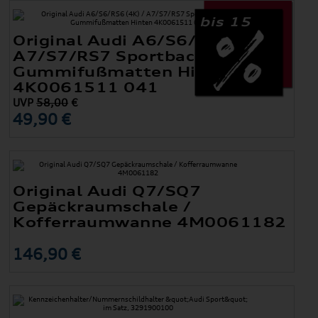
bis 15
Original Audi A6/S6/RS6 (4K) /
A7/S7/RS7 Sportback (4K)
Gummifußmatten Hinten
4K0061511 041
UVP
58,00
€
49,90 €
Original Audi Q7/SQ7
Gepäckraumschale /
Kofferraumwanne 4M0061182
146,90 €