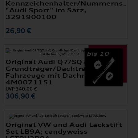
Kennzeichenhalter/Nummernschil
"Audi Sport" im Satz,
3291900100
26,90 €
bis 10
Original Audi Q7/SQ7 (4M)
Grundträger/Dachträger für
Fahrzeuge mit Dachreling
4M0071151
UVP
340,00
€
306,90 €
Original VW und Audi Lackstift
Set LB9A; candyweiss