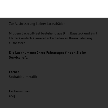
Artikelbeschreibung
Zur Ausbesserung kleiner Lackschäden
Mit dem Lackstift-Set bestehend aus 9 ml Basislack und 9 ml
Klarlack einfach kleinere Lackschäden an Ihrem Fahrzeug
ausbessern.
Die Lacknummer Ihres Fahrzeuges finden Sie im
Serviceheft.
Farbe:
Scubablau-metallic
Lacknummer:
X5Q