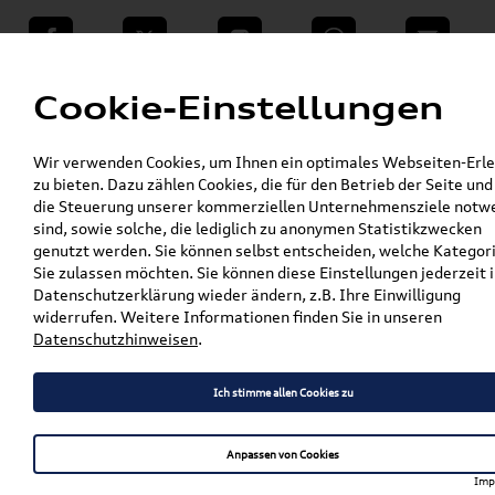
teilen
Twitter
Instagram
WhatsApp
E-Mail
Menü
Cookie-Einstellungen
»
Wir verwenden Cookies, um Ihnen ein optimales Webseiten-Erle
VW Shop - VW Originalteile und Zubehör
zu bieten. Dazu zählen Cookies, die für den Betrieb der Seite und
»
»
Audi Produkte
Audi Original Zubehör
die Steuerung unserer kommerziellen Unternehmensziele notw
Pflege, Flüssigkeiten, Lackstifte u. Spraydosen
sind, sowie solche, die lediglich zu anonymen Statistikzwecken
»
»
Lackstifte
genutzt werden. Sie können selbst entscheiden, welche Kategor
Original VW und Audi Lackstift Set LX5Q;
Sie zulassen möchten. Sie können diese Einstellungen jederzeit i
Scubablau-metallic LST0M2X5Q
Datenschutzerklärung wieder ändern, z.B. Ihre Einwilligung
widerrufen. Weitere Informationen finden Sie in unseren
Original VW und Audi
Datenschutzhinweisen
.
Lackstift Set LX5Q;
Ich stimme allen Cookies zu
Scubablau-metallic
LST0M2X5Q
Anpassen von Cookies
Imp