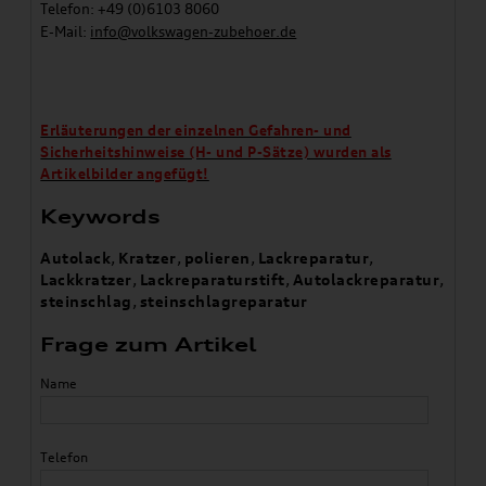
Telefon: +49 (0)6103 8060
E-Mail:
info@volkswagen-zubehoer.de
Erläuterungen der einzelnen Gefahren- und
Sicherheitshinweise (H- und P-Sätze) wurden als
Artikelbilder angefügt!
Keywords
Autolack
,
Kratzer
,
polieren
,
Lackreparatur
,
Lackkratzer
,
Lackreparaturstift
,
Autolackreparatur
,
steinschlag
,
steinschlagreparatur
Frage zum Artikel
Name
Telefon