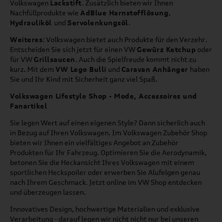
Volkswagen
Lackstift
. Zusätzlich bieten wir Ihnen
Nachfüllprodukte wie
AdBlue Harnstofflösung
,
Hydrauliköl
und
Servolenkungsöl
.
Weiteres
: Volkswagen bietet auch Produkte für den Verzehr.
Entscheiden Sie sich jetzt für einen VW
Gewürz Ketchup
oder
für VW
Grillsaucen
. Auch die Spielfreude kommt nicht zu
kurz. Mit dem
VW Lego Bulli
und
Caravan Anhänger
haben
Sie und Ihr Kind mit Sicherheit ganz viel Spaß.
Volkswagen Lifestyle Shop - Mode, Accessoires und
Fanartikel
Sie legen Wert auf einen eigenen Style? Dann sicherlich auch
in Bezug auf Ihren Volkswagen. Im Volkswagen Zubehör Shop
bieten wir Ihnen ein vielfältiges Angebot an Zubehör
Produkten für Ihr Fahrzeug. Optimieren Sie die Aerodynamik,
betonen Sie die Heckansicht Ihres Volkswagen mit einem
sportlichen Heckspoiler oder erwerben Sie Alufelgen genau
nach Ihrem Geschmack. Jetzt online im VW Shop entdecken
und überzeugen lassen.
Innovatives Design, hochwertige Materialien und exklusive
Verarbeitung - darauf legen wir nicht nicht nur bei unseren