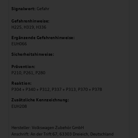
Signalwort:
Gefahr
Gefahrenhinweise:
H225, H319, H336
Ergänzende Gefahrenhinweise:
EUH066
Sicherheitshinweise:
Prävention:
P210, P261, P280
Reaktion:
P304 + P340 + P312, P337 + P313, P370 + P378
Zusätzliche Kennzeichnung:
EUH208
Hersteller: Volkswagen Zubehör GmbH
Anschrift: An der Trift 67, 63303 Dreieich, Deutschland