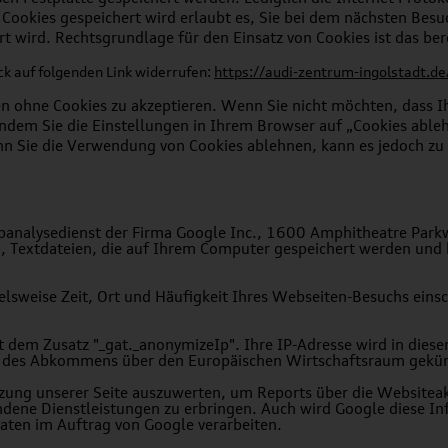
Cookies gespeichert wird erlaubt es, Sie bei dem nächsten Besu
 wird. Rechtsgrundlage für den Einsatz von Cookies ist das bere
ck auf folgenden Link widerrufen:
https://audi-zentrum-ingolstadt.d
en ohne Cookies zu akzeptieren. Wenn Sie nicht möchten, dass
dem Sie die Einstellungen in Ihrem Browser auf „Cookies ableh
nn Sie die Verwendung von Cookies ablehnen, kann es jedoch z
Webanalysedienst der Firma Google Inc., 1600 Amphitheatre Pa
“, Textdateien, die auf Ihrem Computer gespeichert werden und
elsweise Zeit, Ort und Häufigkeit Ihres Webseiten-Besuchs einsc
 dem Zusatz "_gat._anonymizeIp". Ihre IP-Adresse wird in diese
en des Abkommens über den Europäischen Wirtschaftsraum gekür
zung unserer Seite auszuwerten, um Reports über die Websitea
ene Dienstleistungen zu erbringen. Auch wird Google diese In
Daten im Auftrag von Google verarbeiten.