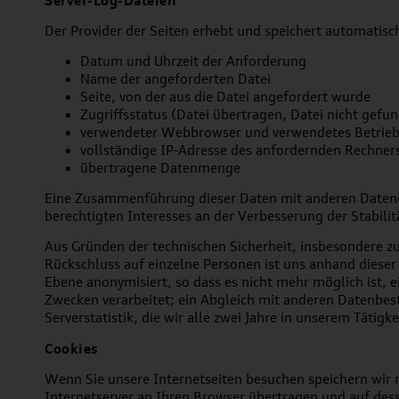
Server-Log-Dateien
Der Provider der Seiten erhebt und speichert automatisc
Datum und Uhrzeit der Anforderung
Name der angeforderten Datei
Seite, von der aus die Datei angefordert wurde
Zugriffsstatus (Datei übertragen, Datei nicht gefun
verwendeter Webbrowser und verwendetes Betrie
vollständige IP-Adresse des anfordernden Rechner
übertragene Datenmenge
Eine Zusammenführung dieser Daten mit anderen Datenqu
berechtigten Interesses an der Verbesserung der Stabili
Aus Gründen der technischen Sicherheit, insbesondere z
Rückschluss auf einzelne Personen ist uns anhand diese
Ebene anonymisiert, so dass es nicht mehr möglich ist, 
Zwecken verarbeitet; ein Abgleich mit anderen Datenbest
Serverstatistik, die wir alle zwei Jahre in unserem Tätigk
Cookies
Wenn Sie unsere Internetseiten besuchen speichern wir 
Internetserver an Ihren Browser übertragen und auf desse