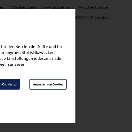
er
Winter Sale
VW Zubehör
Wischerblätter
Audi Produkte
SEAT Produkte
SKODA Produkte
für den Betrieb der Seite und für
zu anonymen Statistikzwecken
se Einstellungen jederzeit in der
ie in unseren
n Cookies zu
Anpassen von Cookies