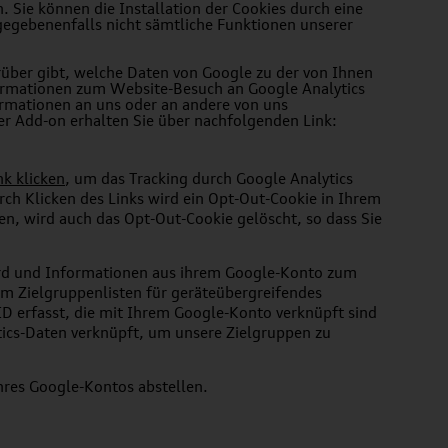
 Sie können die Installation der Cookies durch eine
 gegebenenfalls nicht sämtliche Funktionen unserer
rüber gibt, welche Daten von Google zu der von Ihnen
nformationen zum Website-Besuch an Google Analytics
ormationen an uns oder an andere von uns
er Add-on erhalten Sie über nachfolgenden Link:
nk klicken
, um das Tracking durch Google Analytics
rch Klicken des Links wird ein Opt-Out-Cookie in Ihrem
en, wird auch das Opt-Out-Cookie gelöscht, so dass Sie
rd und Informationen aus ihrem Google-Konto zum
m Zielgruppenlisten f
ür geräteübergreifendes
 ID erfasst, die mit Ihrem Google-Konto verkn
üpft sind
ics-Daten verknüpft, um unsere Zielgruppen zu
hres Google-Kontos abstellen
.