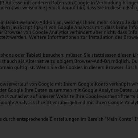
IP-Adresse mit anderen Daten von Google in Verbindung bringen.
dern; wir weisen Sie jedoch darauf hin, dass Sie in diesem Fall
ein Deaktivierungs-Add-on an, welches Ihnen mehr Kontrolle da
 dem JavaScript (ga.js) von Google Analytics mit, dass keine I
r Browser von Google Analytics verhindert aber nicht, dass Inf
telt werden. Weitere Informationen zur Installation des Brows
tphone oder Tablet) besuchen, müssen Sie stattdessen
diesen Li
 ist auch als Alternative zu obigem Browser-Add-On möglich. Du
omain gültig ist. Wenn Sie die Cookies in diesem Browser
lösch
rowserverlauf von Google mit Ihrem Google-Konto verkn
üpft wi
et Google Ihre Daten zusammen mit Google Analytics-Daten, u
tics zunächst auf unserer Websi
te Ihre Google-authentifizierte
oogle Analytics Ihre ID vorübergehend mit Ihren Google Analyt
es durch entsprechende Einstellungen im Bereich "Mein Konto" I