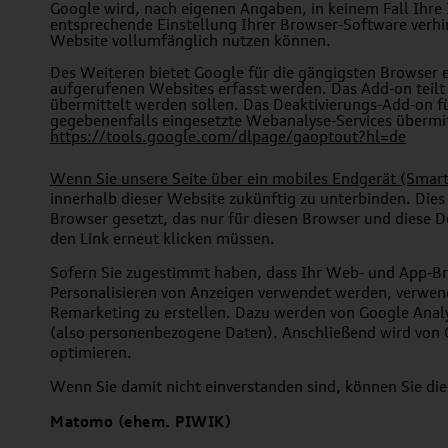
Google wird, nach eigenen Angaben, in keinem Fall Ihre 
entsprechende Einstellung Ihrer Browser-Software verhin
Website vollumfänglich nutzen können.
Des Weiteren bietet Google für die gängigsten Browser 
aufgerufenen Websites erfasst werden. Das Add-on teilt
übermittelt werden sollen. Das Deaktivierungs-Add-on fü
gegebenenfalls eingesetzte Webanalyse-Services übermit
https://tools.google.com/dlpage/gaoptout?hl=de
Wenn Sie unsere Seite über ein mobiles Endgerät (Smar
innerhalb dieser Website zukünftig zu unterbinden. Dies
Browser gesetzt, das nur für diesen Browser und diese D
den Link erneut klicken müssen.
Sofern Sie zugestimmt haben, dass Ihr Web- und App-B
Personalisieren vo
n Anzeigen verwendet werden, verwend
Remarketing zu erstellen. Dazu werden von Google Analy
(also personenbezogene Daten). Anschließend wird von G
op
timieren.
Wenn Sie damit nicht einverstanden sind, k
önnen Sie di
Matomo (ehem. PIWIK
)