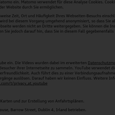
atomo ein. Matomo verwendet für diese Analyse Cookies. Cookie
der Website durch Sie ermöglichen.
sweise Zeit, Ort und Häufigkeit Ihres Webseiten-Besuchs einsch
e wird bei diesem Vorgang umgehend anonymisiert, so dass Sie a
seite werden nicht an Dritte weitergegeben. Sie können die Ins
en Sie jedoch darauf hin, dass Sie in diesem Fall gegebenenfall
ube ein. Die Videos wurden dabei im erweiterten
Datenschutzm
esucher ihrer Internetseite zu sammeln. YouTube verwendet die
erfreundlichkeit. Auch führt dies zu einer Verbindungsaufnah
orgänge auslösen. Darauf haben wir keinen Einfluss. Weitere In
com/t/privacy_at_youtube
Karten und zur Erstellung von Anfahrtsplänen.
use, Barrow Street, Dublin 4, Irland betrieben.