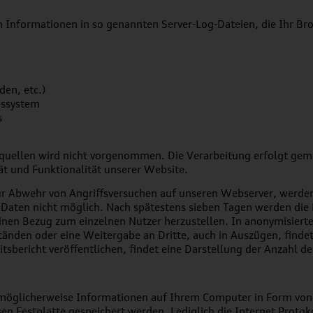
h Informationen in so genannten Server-Log-Dateien, die Ihr Br
den, etc.)
bssystem
s
ellen wird nicht vorgenommen. Die Verarbeitung erfolgt gemäß 
tät und Funktionalität unserer Website.
ur Abwehr von Angriffsversuchen auf unseren Webserver, werden 
r Daten nicht möglich. Nach spätestens sieben Tagen werden di
einen Bezug zum einzelnen Nutzer herzustellen. In anonymisiert
änden oder eine Weitergabe an Dritte, auch in Auszügen, findet
eitsbericht veröffentlichen, findet eine Darstellung der Anzahl de
möglicherweise Informationen auf Ihrem Computer in Form von C
n Festplatte gespeichert werden. Lediglich die Internet Protoko