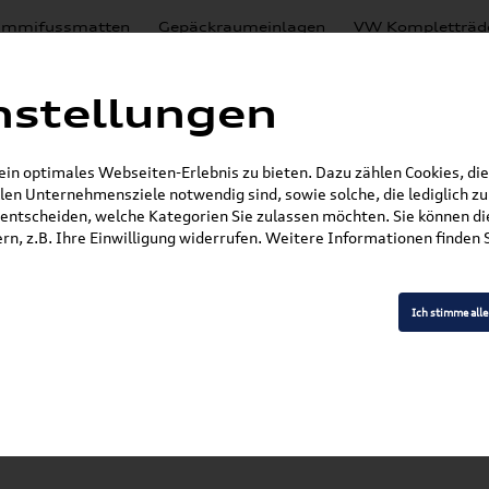
mmifussmatten
Gepäckraumeinlagen
VW Kompletträd
Mystery Boxen
Motoröl
% Sale
Nachrüstlösungen
nstellungen
en
Lackierungen
n optimales Webseiten-Erlebnis zu bieten. Dazu zählen Cookies, die 
E-Mail
en Unternehmensziele notwendig sind, sowie solche, die lediglich 
entscheiden, welche Kategorien Sie zulassen möchten. Sie können die
n, z.B. Ihre Einwilligung widerrufen. Weitere Informationen finden S
ärung
Ich stimme alle
gvermietung / Volkswagen Financial Services ren
t
-a-car
ebook-Seite
ermanagement nach Art. 13 DSGVO