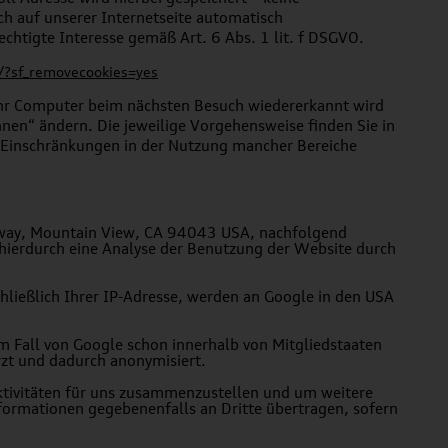
ch auf unserer Internetseite automatisch
chtigte Interesse gemäß Art. 6 Abs. 1 lit. f DSGVO.
e/?sf_removecookies=yes
 Ihr Computer beim nächsten Besuch wiedererkannt wird
nen“ ändern. Die jeweilige Vorgehensweise finden Sie in
u Einschränkungen in der Nutzung mancher Bereiche
rkway, Mountain View, CA 94043 USA, nachfolgend
 hierdurch eine Analyse der Benutzung der Website durch
hließlich Ihrer IP-Adresse, werden an Google in den USA
m Fall von Google schon innerhalb von Mitgliedstaaten
zt und dadurch anonymisiert.
ktivitäten für uns zusammenzustellen und um weitere
formationen gegebenenfalls an Dritte übertragen, sofern