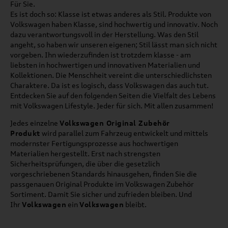
Für Sie.
Es ist doch so: Klasse ist etwas anderes als Stil. Produkte von
Volkswagen haben Klasse, sind hochwertig und innovativ. Noch
dazu verantwortungsvoll in der Herstellung. Was den Stil
angeht, so haben wir unseren eigenen; Stil lässt man sich nicht
vorgeben. Ihn wiederzufinden ist trotzdem klasse - am
liebsten in hochwertigen und innovativen Materialien und
Kollektionen. Die Menschheit vereint die unterschiedlichsten
Charaktere. Da ist es logisch, dass Volkswagen das auch tut.
Entdecken Sie auf den folgenden Seiten die Vielfalt des Lebens
mit Volkswagen Lifestyle. Jeder für sich. Mit allen zusammen!
Jedes einzelne
Volkswagen Original Zubehör
Produkt
wird parallel zum Fahrzeug entwickelt und mittels
modernster Fertigungsprozesse aus hochwertigen
Materialien hergestellt. Erst nach strengsten
Sicherheitsprüfungen, die über die gesetzlich
vorgeschriebenen Standards hinausgehen, finden Sie die
passgenauen Original Produkte im Volkswagen Zubehör
Sortiment. Damit Sie sicher und zufrieden bleiben. Und
Ihr
Volkswagen
ein
Volkswagen
bleibt.