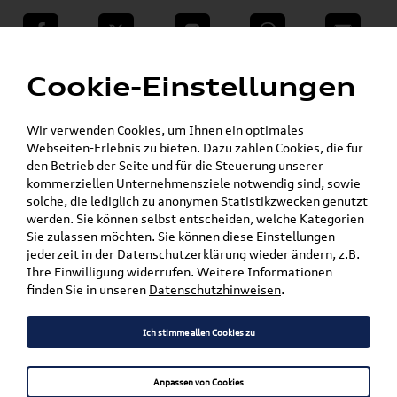
teilen
Twitter
Instagram
WhatsApp
E-Mail
Menü
Cookie-Einstellungen
Für die gegebenen Parameter wurde kein Artikel oder keine Artikelvariante gefunden.
Wir verwenden Cookies, um Ihnen ein optimales
Zurück
Webseiten-Erlebnis zu bieten. Dazu zählen Cookies, die für
den Betrieb der Seite und für die Steuerung unserer
kommerziellen Unternehmensziele notwendig sind, sowie
solche, die lediglich zu anonymen Statistikzwecken genutzt
Versandkostenfrei*
werden. Sie können selbst entscheiden, welche Kategorien
Sie zulassen möchten. Sie können diese Einstellungen
jederzeit in der Datenschutzerklärung wieder ändern, z.B.
Ihre Einwilligung widerrufen. Weitere Informationen
finden Sie in unseren
Datenschutzhinweisen
.
Ich stimme allen Cookies zu
Anpassen von Cookies