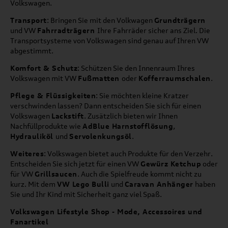
Volkswagen.
Transport
: Bringen Sie mit den Volkwagen
Grundträgern
und VW
Fahrradträgern
Ihre Fahrräder sicher ans Ziel. Die
Transportsysteme von Volkswagen sind genau auf Ihren VW
abgestimmt.
Komfort & Schutz
: Schützen Sie den Innenraum Ihres
Volkswagen mit VW
Fußmatten
oder
Kofferraumschalen
.
Pflege & Flüssigkeiten
: Sie möchten kleine Kratzer
verschwinden lassen? Dann entscheiden Sie sich für einen
Volkswagen
Lackstift
. Zusätzlich bieten wir Ihnen
Nachfüllprodukte wie
AdBlue Harnstofflösung
,
Hydrauliköl
und
Servolenkungsöl
.
Weiteres
: Volkswagen bietet auch Produkte für den Verzehr.
Entscheiden Sie sich jetzt für einen VW
Gewürz Ketchup
oder
für VW
Grillsaucen
. Auch die Spielfreude kommt nicht zu
kurz. Mit dem
VW Lego Bulli
und
Caravan Anhänger
haben
Sie und Ihr Kind mit Sicherheit ganz viel Spaß.
Volkswagen Lifestyle Shop - Mode, Accessoires und
Fanartikel