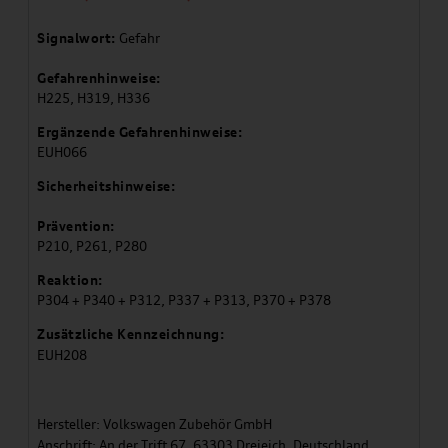
Signalwort:
Gefahr
Gefahrenhinweise:
H225, H319, H336
Ergänzende Gefahrenhinweise:
EUH066
Sicherheitshinweise:
Prävention:
P210, P261, P280
Reaktion:
P304 + P340 + P312, P337 + P313, P370 + P378
Zusätzliche Kennzeichnung:
EUH208
Hersteller: Volkswagen Zubehör GmbH
Anschrift: An der Trift 67, 63303 Dreieich, Deutschland