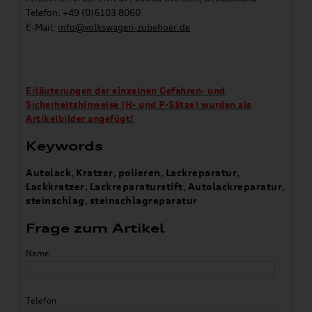
Telefon: +49 (0)6103 8060
E-Mail:
info@volkswagen-zubehoer.de
Erläuterungen der einzelnen Gefahren- und
Sicherheitshinweise (H- und P-Sätze) wurden als
Artikelbilder angefügt!
Keywords
Autolack
,
Kratzer
,
polieren
,
Lackreparatur
,
Lackkratzer
,
Lackreparaturstift
,
Autolackreparatur
,
steinschlag
,
steinschlagreparatur
Frage zum Artikel
Name
Telefon