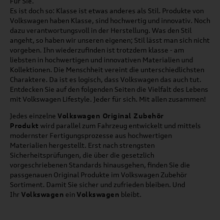
Für Sie.
Es ist doch so: Klasse ist etwas anderes als Stil. Produkte von
Volkswagen haben Klasse, sind hochwertig und innovativ. Noch
dazu verantwortungsvoll in der Herstellung. Was den Stil
angeht, so haben wir unseren eigenen; Stil lässt man sich nicht
vorgeben. Ihn wiederzufinden ist trotzdem klasse - am
liebsten in hochwertigen und innovativen Materialien und
Kollektionen. Die Menschheit vereint die unterschiedlichsten
Charaktere. Da ist es logisch, dass Volkswagen das auch tut.
Entdecken Sie auf den folgenden Seiten die Vielfalt des Lebens
mit Volkswagen Lifestyle. Jeder für sich. Mit allen zusammen!
Jedes einzelne
Volkswagen Original Zubehör
Produkt
wird parallel zum Fahrzeug entwickelt und mittels
modernster Fertigungsprozesse aus hochwertigen
Materialien hergestellt. Erst nach strengsten
Sicherheitsprüfungen, die über die gesetzlich
vorgeschriebenen Standards hinausgehen, finden Sie die
passgenauen Original Produkte im Volkswagen Zubehör
Sortiment. Damit Sie sicher und zufrieden bleiben. Und
Ihr
Volkswagen
ein
Volkswagen
bleibt.