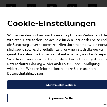
teilen
Twitter
Instagram
WhatsApp
E-Mail
Menü
Cookie-Einstellungen
»
Wir verwenden Cookies, um Ihnen ein optimales Webseiten-Erle
VW Shop - VW Originalteile und Zubehör
zu bieten. Dazu zählen Cookies, die für den Betrieb der Seite und
»
»
Audi Produkte
Audi Original Zubehör
die Steuerung unserer kommerziellen Unternehmensziele notw
Pflege, Flüssigkeiten, Lackstifte u. Spraydosen
sind, sowie solche, die lediglich zu anonymen Statistikzwecken
»
»
Lackstifte
genutzt werden. Sie können selbst entscheiden, welche Kategor
VW und Audi Lackstift Set LY9K; amalfiweiss
Sie zulassen möchten. Sie können diese Einstellungen jederzeit i
LST0U2Y9K
Datenschutzerklärung wieder ändern, z.B. Ihre Einwilligung
widerrufen. Weitere Informationen finden Sie in unseren
VW und Audi Lackstift Set
Datenschutzhinweisen
.
LY9K; amalfiweiss
Ich stimme allen Cookies zu
LST0U2Y9K
Anpassen von Cookies
Imp