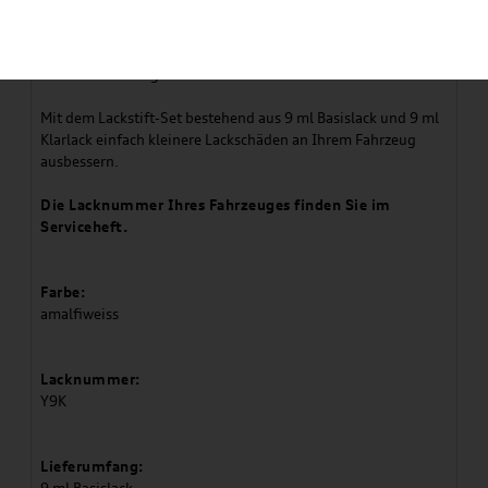
Artikelbeschreibung
Zur Ausbesserung kleiner Lackschäden
Mit dem Lackstift-Set bestehend aus 9 ml Basislack und 9 ml
Klarlack einfach kleinere Lackschäden an Ihrem Fahrzeug
ausbessern.
Die Lacknummer Ihres Fahrzeuges finden Sie im
Serviceheft.
Farbe:
amalfiweiss
Lacknummer:
Y9K
Lieferumfang: