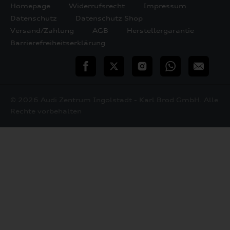
Homepage
Widerrufsrecht
Impressum
Datenschutz
Datenschutz Shop
Versand/Zahlung
AGB
Herstellergarantie
Barrierefreiheitserklärung
teilen
Twitter
Instagram
WhatsApp
E-
Mail
© 2026 Audi Zentrum Ingolstadt - Karl Brod GmbH. Alle
Rechte vorbehalten