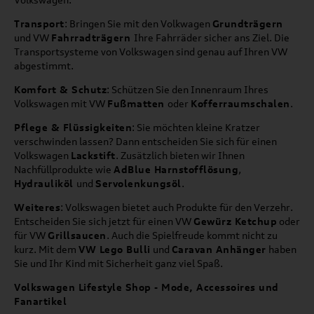
Transport
: Bringen Sie mit den Volkwagen
Grundträgern
und VW
Fahrradträgern
Ihre Fahrräder sicher ans Ziel. Die
Transportsysteme von Volkswagen sind genau auf Ihren VW
abgestimmt.
Komfort & Schutz
: Schützen Sie den Innenraum Ihres
Volkswagen mit VW
Fußmatten
oder
Kofferraumschalen
.
Pflege & Flüssigkeiten
: Sie möchten kleine Kratzer
verschwinden lassen? Dann entscheiden Sie sich für einen
Volkswagen
Lackstift
. Zusätzlich bieten wir Ihnen
Nachfüllprodukte wie
AdBlue Harnstofflösung
,
Hydrauliköl
und
Servolenkungsöl
.
Weiteres
: Volkswagen bietet auch Produkte für den Verzehr.
Entscheiden Sie sich jetzt für einen VW
Gewürz Ketchup
oder
für VW
Grillsaucen
. Auch die Spielfreude kommt nicht zu
kurz. Mit dem
VW Lego Bulli
und
Caravan Anhänger
haben
Sie und Ihr Kind mit Sicherheit ganz viel Spaß.
Volkswagen Lifestyle Shop - Mode, Accessoires und
Fanartikel