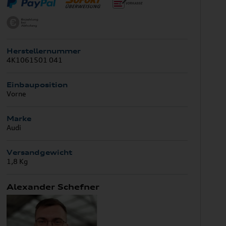
Herstellernummer
4K1061501 041
Einbauposition
Vorne
Marke
Audi
Versandgewicht
1,8 Kg
Alexander Schefner