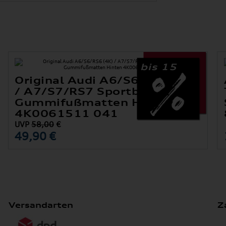
bis 15
Original Audi A6/S6/RS6 (4K)
/ A7/S7/RS7 Sportback (4K)
Gummifußmatten Hinten
4K0061511 041
UVP
58,00
€
49,90 €
Versandarten
Z