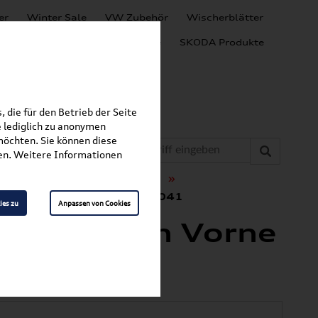
er
Winter Sale
VW Zubehör
Wischerblätter
Audi Produkte
SEAT Produkte
SKODA Produkte
 die für den Betrieb der Seite
 lediglich zu anonymen
möchten. Sie können diese
fen. Weitere Informationen
»
»
t & Schutz
Fußmatten
matten Vorne 4K1061501 041
ies zu
Anpassen von Cookies
ifußmatten Vorne