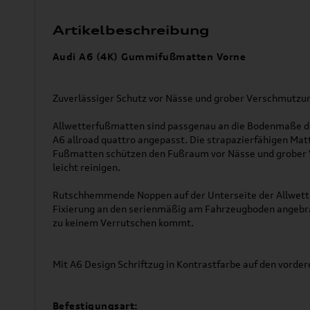
Artikelbeschreibung
Audi A6 (4K) Gummifußmatten Vorne
Zuverlässiger Schutz vor Nässe und grober Verschmutzu
Allwetterfußmatten sind passgenau an die Bodenmaße de
A6 allroad quattro angepasst. Die strapazierfähigen Mat
Fußmatten schützen den Fußraum vor Nässe und grober V
leicht reinigen.
Rutschhemmende Noppen auf der Unterseite der Allwet
Fixierung an den serienmäßig am Fahrzeugboden angebra
zu keinem Verrutschen kommt.
Mit A6 Design Schriftzug in Kontrastfarbe auf den vorde
Befestigungsart: