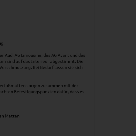
ng.
r Audi A6 Limousine, des A6 Avant und des
ten sind auf das Interieur abgestimmt. Die
erschmutzung. Bei Bedarf lassen sie sich
terfußmatten sorgen zusammen mit der
chten Befestigungspunkten dafür, dass es
ren Matten.