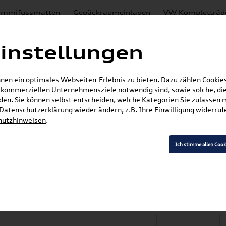
mmifussmatten
Gepäckraumeinlagen
VW Kompletträd
Mystery Boxen
Motoröl
% Sale
Nachrüstlösungen
instellungen
en
Lackierungen
en ein optimales Webseiten-Erlebnis zu bieten. Dazu zählen Cookies,
E-Mail
r kommerziellen Unternehmensziele notwendig sind, sowie solche, die
en. Sie können selbst entscheiden, welche Kategorien Sie zulassen 
r Datenschutzerklärung wieder ändern, z.B. Ihre Einwilligung widerru
hutzhinweisen
.
»
»
Audi Produkte
Audi Original Zubehör
Komfor
»
 RS6
Original Audi A6/S6/RS6 (4K) Gummifuß
Ich stimme allen Cook
6/S6/RS6 (4K) Gumm