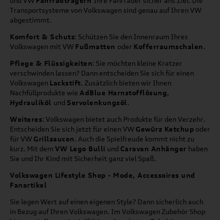
und VW
Fahrradträgern
Ihre Fahrräder sicher ans Ziel. Die
Transportsysteme von Volkswagen sind genau auf Ihren VW
abgestimmt.
Komfort & Schutz
: Schützen Sie den Innenraum Ihres
Volkswagen mit VW
Fußmatten
oder
Kofferraumschalen
.
Pflege & Flüssigkeiten
: Sie möchten kleine Kratzer
verschwinden lassen? Dann entscheiden Sie sich für einen
Volkswagen
Lackstift
. Zusätzlich bieten wir Ihnen
Nachfüllprodukte wie
AdBlue Harnstofflösung
,
Hydrauliköl
und
Servolenkungsöl
.
Weiteres
: Volkswagen bietet auch Produkte für den Verzehr.
Entscheiden Sie sich jetzt für einen VW
Gewürz Ketchup
oder
für VW
Grillsaucen
. Auch die Spielfreude kommt nicht zu
kurz. Mit dem
VW Lego Bulli
und
Caravan Anhänger
haben
Sie und Ihr Kind mit Sicherheit ganz viel Spaß.
Volkswagen Lifestyle Shop - Mode, Accessoires und
Fanartikel
Sie legen Wert auf einen eigenen Style? Dann sicherlich auch
in Bezug auf Ihren Volkswagen. Im Volkswagen Zubehör Shop