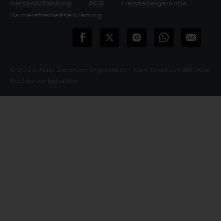
Versand/Zahlung
AGB
Herstellergarantie
Barrierefreiheitserklärung
teilen
Twitter
Instagram
WhatsApp
E-
Mail
© 2026 Audi Zentrum Ingolstadt - Karl Brod GmbH. Alle
Rechte vorbehalten