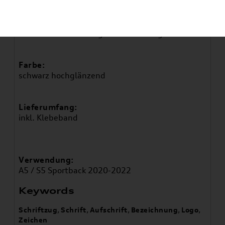
Artikelbeschreibung
Zur Individualisierung Ihres Fahrzeuges
Farbe:
schwarz hochglänzend
Lieferumfang:
inkl. Klebeband
Verwendung:
A5 / S5 Sportback 2020-2022
Keywords
Schriftzug
,
Schrift
,
Aufschrift
,
Bezeichnung
,
Logo
,
Zeichen