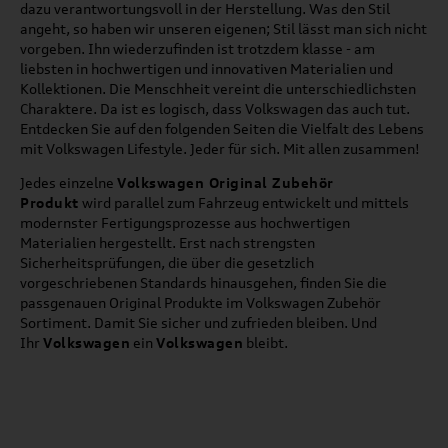
dazu verantwortungsvoll in der Herstellung. Was den Stil
angeht, so haben wir unseren eigenen; Stil lässt man sich nicht
vorgeben. Ihn wiederzufinden ist trotzdem klasse - am
liebsten in hochwertigen und innovativen Materialien und
Kollektionen. Die Menschheit vereint die unterschiedlichsten
Charaktere. Da ist es logisch, dass Volkswagen das auch tut.
Entdecken Sie auf den folgenden Seiten die Vielfalt des Lebens
mit Volkswagen Lifestyle. Jeder für sich. Mit allen zusammen!
Jedes einzelne
Volkswagen Original Zubehör
Produkt
wird parallel zum Fahrzeug entwickelt und mittels
modernster Fertigungsprozesse aus hochwertigen
Materialien hergestellt. Erst nach strengsten
Sicherheitsprüfungen, die über die gesetzlich
vorgeschriebenen Standards hinausgehen, finden Sie die
passgenauen Original Produkte im Volkswagen Zubehör
Sortiment. Damit Sie sicher und zufrieden bleiben. Und
Ihr
Volkswagen
ein
Volkswagen
bleibt.