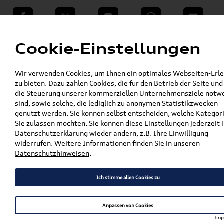
teilen
Twitter
Instagram
WhatsApp
E-Mail
Menü
Cookie-Einstellungen
»
Wir verwenden Cookies, um Ihnen ein optimales Webseiten-Erle
VW Shop - VW Originalteile und Zubehör
zu bieten. Dazu zählen Cookies, die für den Betrieb der Seite und
»
»
Audi Produkte
Audi Original Zubehör
die Steuerung unserer kommerziellen Unternehmensziele notw
»
Sport & Design
Schriftzüge & Dekorfolien
sind, sowie solche, die lediglich zu anonymen Statistikzwecken
»
genutzt werden. Sie können selbst entscheiden, welche Kategor
Original Audi Ringe in Schwarz A5 / S5
Sie zulassen möchten. Sie können diese Einstellungen jederzeit i
Sportback (F5) 8W8071802
Datenschutzerklärung wieder ändern, z.B. Ihre Einwilligung
widerrufen. Weitere Informationen finden Sie in unseren
Original Audi Ringe in
Datenschutzhinweisen
.
Schwarz A5 / S5 Sportback
Ich stimme allen Cookies zu
(F5) 8W8071802
Anpassen von Cookies
Imp