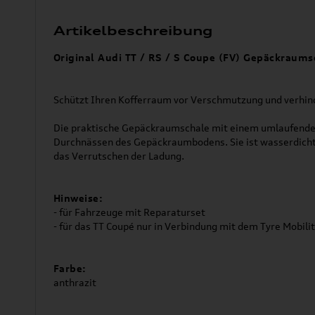
Artikelbeschreibung
Original Audi TT / RS / S Coupe (FV) Gepäckraums
Schützt Ihren Kofferraum vor Verschmutzung und verhind
Die praktische Gepäckraumschale mit einem umlaufenden
Durchnässen des Gepäckraumbodens. Sie ist wasserdicht 
das Verrutschen der Ladung.
Hinweise:
- für Fahrzeuge mit Reparaturset
- für das TT Coupé nur in Verbindung mit dem Tyre Mobili
Farbe:
anthrazit