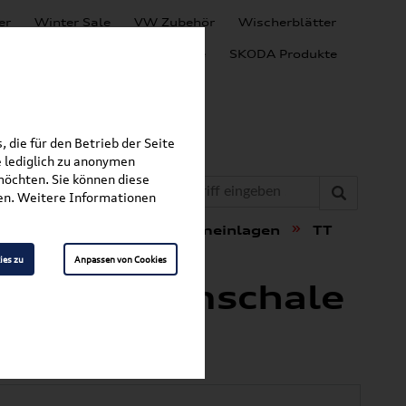
er
Winter Sale
VW Zubehör
Wischerblätter
Audi Produkte
SEAT Produkte
SKODA Produkte
 die für den Betrieb der Seite
 lediglich zu anonymen
möchten. Sie können diese
fen. Weitere Informationen
»
»
t & Schutz
Gepäckraumeinlagen
TT
ies zu
Anpassen von Cookies
 Gepäckraumschale