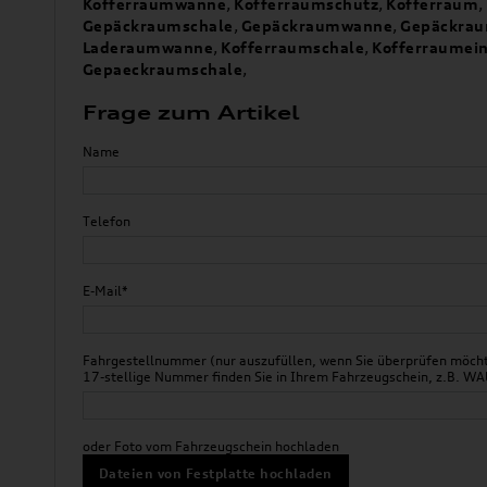
Kofferraumwanne
,
Kofferraumschutz
,
Kofferraum
,
Gepäckraumschale
,
Gepäckraumwanne
,
Gepäckrau
Laderaumwanne
,
Kofferraumschale
,
Kofferraumei
Gepaeckraumschale
,
Frage zum Artikel
Name
Telefon
E-Mail*
Fahrgestellnummer (nur auszufüllen, wenn Sie überprüfen möchte
17-stellige Nummer finden Sie in Ihrem Fahrzeugschein, z.B.
oder Foto vom Fahrzeugschein hochladen
Dateien von Festplatte hochladen