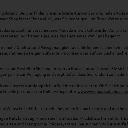
olstadt! Bei uns finden Sie eine breite Auswahl an originalen Vol
 Unser Shop bietet Ihnen alles, was Sie benötigen, um Ihren VW zu ei
, das speziell für verschiedene Modelle entwickelt wurde. Von pra
essoires - wir haben alles, was das Herz eines VW-Fans begehrt.
re hohe Qualität und Passgenauigkeit aus. Sie können sicher sein, da
rzeug mit neuen Felgen aufwerten möchten oder auf der Suche nach e
Versand. Bestellen Sie bequem von zu Hause aus und lassen Sie sich I
gen gerne zur Verfügung und sorgt dafür, dass Sie rundum zufrieden 
ich von unserem umfangreichen Sortiment inspirieren. Ob Sie sich se
uchen Sie jetzt unseren Online-Shop unter
www.vw-shop-zubehoer.de
agen-Wünsche behilflich zu sein. Bestellen Sie noch heute und mache
en Nutzfahrzeug. Finden Sie im aktuellen Produktsortiment für Ihre
üssigkeiten und Transport & Trägersysteme. Sie suchen VW
Gummifu