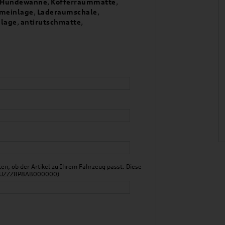
Hundewanne
,
Kofferraummatte
,
meinlage
,
Laderaumschale
,
nlage
,
antirutschmatte
,
n, ob der Artikel zu Ihrem Fahrzeug passt. Diese
 WAUZZZ8P8AB000000)