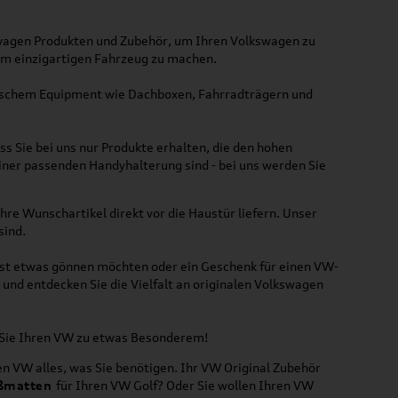
kswagen Produkten und Zubehör, um Ihren Volkswagen zu
nem einzigartigen Fahrzeug zu machen.
ktischem Equipment wie Dachboxen, Fahrradträgern und
ss Sie bei uns nur Produkte erhalten, die den hohen
iner passenden Handyhalterung sind - bei uns werden Sie
hre Wunschartikel direkt vor die Haustür liefern. Unser
sind.
lbst etwas gönnen möchten oder ein Geschenk für einen VW-
und entdecken Sie die Vielfalt an originalen Volkswagen
n Sie Ihren VW zu etwas Besonderem!
n VW alles, was Sie benötigen. Ihr VW Original Zubehör
ßmatten
für Ihren VW Golf? Oder Sie wollen Ihren VW