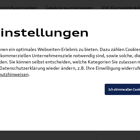
mmifussmatten
Gepäckraumeinlagen
VW Kompletträd
Mystery Boxen
Motoröl
% Sale
Nachrüstlösungen
instellungen
en
Lackierungen
en ein optimales Webseiten-Erlebnis zu bieten. Dazu zählen Cookies,
E-Mail
r kommerziellen Unternehmensziele notwendig sind, sowie solche, die
en. Sie können selbst entscheiden, welche Kategorien Sie zulassen 
r Datenschutzerklärung wieder ändern, z.B. Ihre Einwilligung widerru
hutzhinweisen
.
»
»
Audi Produkte
Audi Original Zubehör
Komfor
epäckraumschale 8S8061181
Ich stimme allen Cook
/ RS / S Coupe (FV)