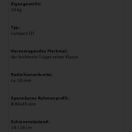
Eigengewicht:
16 kg
Typ:
Compact III
Herausragendes Merkmal:
der leichteste Träger seiner Klasse
Radschienenbreite:
ca. 50 mm
Spannbares Rahmenprofil:
Ø 80x45 mm
Schienenabstand:
19 / 18 cm