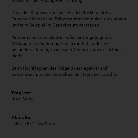
Klasse für die Anhängervorrichtung.
Dank des Klappsystems lassen sich Rückleuchten,
Fahrradschienen und Trägerrahmen komplett einklappen
und zum Beispiel im Gepäckraum verstauen.
Mit dem neu entwickelten Fußschalter gelingt das
Abklappen am Fahrzeug – auch mit Fahrrädern –
besonders einfach, so dass der Gepäckraum erreichbar
bleibt.
Beim Hochklappen des Trägers verriegelt er sich
automatisch. Inklusive praktischer Transporttasche.
Traglast:
max. 54 kg
Abmaße:
LxBxT 78x114x79 mm