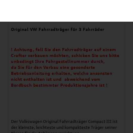
Artikelbeschreibung
Original VW Fahrradträger für 3 Fahrräder
! Achtung, fall Sie den Fahrradträger auf einem
Crafter verbauen möchten, schicken Sie uns bitte
unbedingt Ihre Fahrgestellnummer durch,
da Sie für den Verbau eine gesonderte
Betriebsanleitung erhalten, welche ansonsten
nicht enthalten ist und abweichend vom
Bordbuch bestimmter Produktionsjahre ist !
Der Volkswagen Original Fahrradträger Compact III ist
der kleinste, leichteste und kompakteste Träger seiner