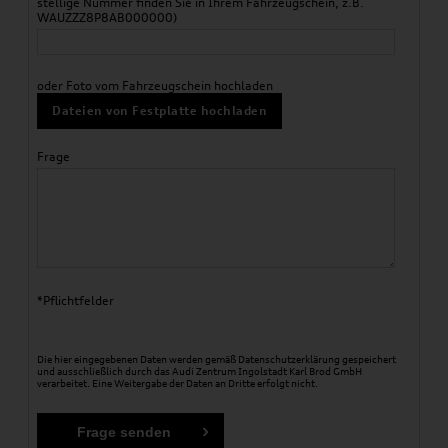
stellige Nummer finden Sie in Ihrem Fahrzeugschein, z.B.
WAUZZZ8P8AB000000)
oder Foto vom Fahrzeugschein hochladen
Dateien von Festplatte hochladen
Frage
*Pflichtfelder
Die hier eingegebenen Daten werden gemäß
Datenschutzerklärung
gespeichert
und ausschließlich durch das Audi Zentrum Ingolstadt Karl Brod GmbH
verarbeitet. Eine Weitergabe der Daten an Dritte erfolgt nicht.