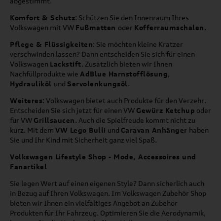
abgestimmt.
Komfort & Schutz
: Schützen Sie den Innenraum Ihres
Volkswagen mit VW
Fußmatten
oder
Kofferraumschalen
.
Pflege & Flüssigkeiten
: Sie möchten kleine Kratzer
verschwinden lassen? Dann entscheiden Sie sich für einen
Volkswagen
Lackstift
. Zusätzlich bieten wir Ihnen
Nachfüllprodukte wie
AdBlue Harnstofflösung
,
Hydrauliköl
und
Servolenkungsöl
.
Weiteres
: Volkswagen bietet auch Produkte für den Verzehr.
Entscheiden Sie sich jetzt für einen VW
Gewürz Ketchup
oder
für VW
Grillsaucen
. Auch die Spielfreude kommt nicht zu
kurz. Mit dem
VW Lego Bulli
und
Caravan Anhänger
haben
Sie und Ihr Kind mit Sicherheit ganz viel Spaß.
Volkswagen Lifestyle Shop - Mode, Accessoires und
Fanartikel
Sie legen Wert auf einen eigenen Style? Dann sicherlich auch
in Bezug auf Ihren Volkswagen. Im Volkswagen Zubehör Shop
bieten wir Ihnen ein vielfältiges Angebot an Zubehör
Produkten für Ihr Fahrzeug. Optimieren Sie die Aerodynamik,