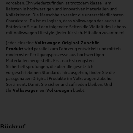
vorgeben. Ihn wiederzufinden ist trotzdem klasse - am
liebsten in hochwertigen und innovativen Materialien und
Kollektionen. Die Menschheit vereint die unterschiedlichsten
Charaktere. Da ist es logisch, dass Volkswagen das auch tut.
Entdecken Sie auf den folgenden Seiten die Vielfalt des Lebens
mit Volkswagen Lifestyle. Jeder für sich. Mit allen zusammen!
Jedes einzelne
Volkswagen Original Zubehör
Produkt
wird parallel zum Fahrzeug entwickelt und mittels
modernster Fertigungsprozesse aus hochwertigen
Materialien hergestellt. Erst nach strengsten
Sicherheitsprüfungen, die über die gesetzlich
vorgeschriebenen Standards hinausgehen, finden Sie die
passgenauen Original Produkte im Volkswagen Zubehör
Sortiment. Damit Sie sicher und zufrieden bleiben. Und
Ihr
Volkswagen
ein
Volkswagen
bleibt.
Rückruf