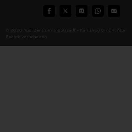
teilen
Twitter
Instagram
WhatsApp
E-
Mail
© 2026 Audi Zentrum Ingolstadt - Karl Brod GmbH. Alle
Rechte vorbehalten