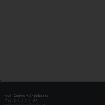
X
Audi Zentrum Ingolstadt
Karl Brod GmbH
Neuburger Straße 75