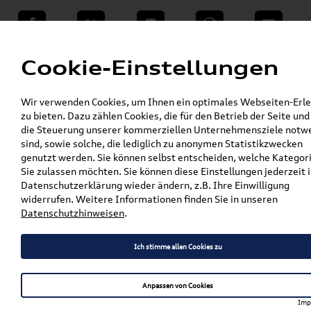
teilen
Twitter
Instagram
WhatsApp
E-Mail
Menü
Cookie-Einstellungen
»
Wir verwenden Cookies, um Ihnen ein optimales Webseiten-Erle
VW Shop - VW Originalteile und Zubehör
zu bieten. Dazu zählen Cookies, die für den Betrieb der Seite und
»
»
Audi Produkte
Audi Original Zubehör
die Steuerung unserer kommerziellen Unternehmensziele notw
»
Transport- & Trägersysteme
sind, sowie solche, die lediglich zu anonymen Statistikzwecken
»
Fahrradträger & Fahrradhalter
genutzt werden. Sie können selbst entscheiden, welche Kategor
Original VW Fahrradträger für 3 Fahrräder
Sie zulassen möchten. Sie können diese Einstellungen jederzeit i
auch für Audi SEAT, CUPRA & Skoda
Datenschutzerklärung wieder ändern, z.B. Ihre Einwilligung
3C0071105C
widerrufen. Weitere Informationen finden Sie in unseren
Datenschutzhinweisen
.
Original VW Fahrradträger
für 3 Fahrräder auch für Audi
Ich stimme allen Cookies zu
SEAT, CUPRA & Skoda
Anpassen von Cookies
3C0071105C
Imp