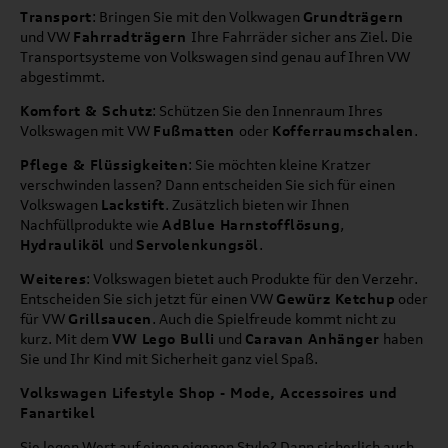
Transport
: Bringen Sie mit den Volkwagen
Grundträgern
und VW
Fahrradträgern
Ihre Fahrräder sicher ans Ziel. Die
Transportsysteme von Volkswagen sind genau auf Ihren VW
abgestimmt.
Komfort & Schutz
: Schützen Sie den Innenraum Ihres
Volkswagen mit VW
Fußmatten
oder
Kofferraumschalen
.
Pflege & Flüssigkeiten
: Sie möchten kleine Kratzer
verschwinden lassen? Dann entscheiden Sie sich für einen
Volkswagen
Lackstift
. Zusätzlich bieten wir Ihnen
Nachfüllprodukte wie
AdBlue Harnstofflösung
,
Hydrauliköl
und
Servolenkungsöl
.
Weiteres
: Volkswagen bietet auch Produkte für den Verzehr.
Entscheiden Sie sich jetzt für einen VW
Gewürz Ketchup
oder
für VW
Grillsaucen
. Auch die Spielfreude kommt nicht zu
kurz. Mit dem
VW Lego Bulli
und
Caravan Anhänger
haben
Sie und Ihr Kind mit Sicherheit ganz viel Spaß.
Volkswagen Lifestyle Shop - Mode, Accessoires und
Fanartikel
Sie legen Wert auf einen eigenen Style? Dann sicherlich auch