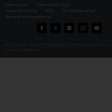
Datenschutz
Datenschutz Shop
Versand/Zahlung
AGB
Herstellergarantie
Barrierefreiheitserklärung
teilen
Twitter
Instagram
WhatsApp
E-
Mail
© 2026 Audi Zentrum Ingolstadt - Karl Brod GmbH. Alle
Rechte vorbehalten