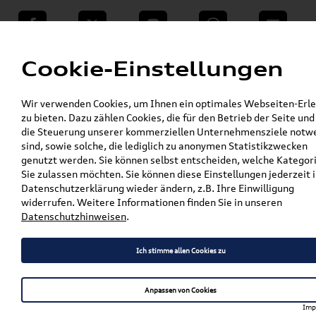
teilen
Twitter
Instagram
WhatsApp
E-Mail
Menü
Cookie-Einstellungen
»
Wir verwenden Cookies, um Ihnen ein optimales Webseiten-Erle
VW Shop - VW Originalteile und Zubehör
zu bieten. Dazu zählen Cookies, die für den Betrieb der Seite und
»
»
Audi Produkte
Audi Original Zubehör
die Steuerung unserer kommerziellen Unternehmensziele notw
»
Sport & Design
Schriftzüge & Dekorfolien
sind, sowie solche, die lediglich zu anonymen Statistikzwecken
»
genutzt werden. Sie können selbst entscheiden, welche Kategor
Original Audi Ringe in Schwarz A3 / S3
Sie zulassen möchten. Sie können diese Einstellungen jederzeit i
Limousine (8Y) für das Heck 8Y5071802
Datenschutzerklärung wieder ändern, z.B. Ihre Einwilligung
widerrufen. Weitere Informationen finden Sie in unseren
Original Audi Ringe in
Datenschutzhinweisen
.
Schwarz A3 / S3 Limousine
Ich stimme allen Cookies zu
(8Y) für das Heck
8Y5071802
Anpassen von Cookies
Imp