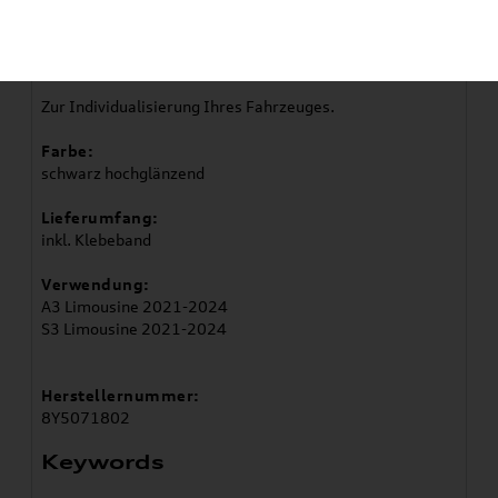
Artikelbeschreibung
Zur Individualisierung Ihres Fahrzeuges.
Farbe:
schwarz hochglänzend
Lieferumfang:
inkl. Klebeband
Verwendung:
A3 Limousine 2021-2024
S3 Limousine 2021-2024
Herstellernummer:
8Y5071802
Keywords