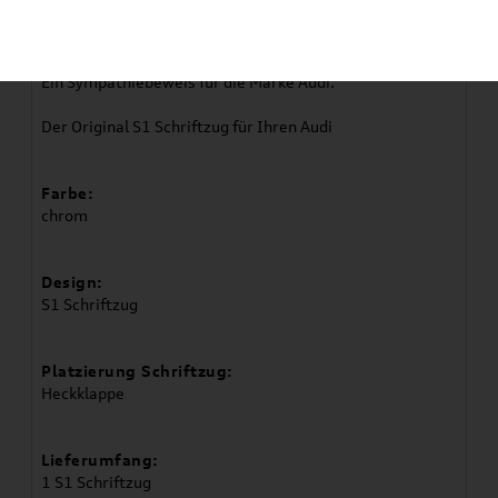
Original Audi S1 Schriftzug
Ein Sympathiebeweis für die Marke Audi.
Der Original S1 Schriftzug für Ihren Audi
Farbe:
chrom
Design:
S1 Schriftzug
Platzierung Schriftzug:
Heckklappe
Lieferumfang:
1 S1 Schriftzug