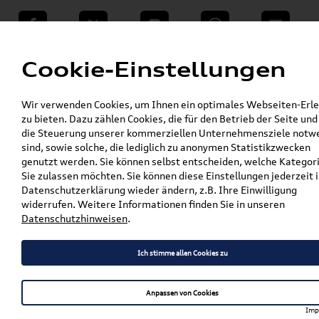
teilen
Twitter
Instagram
WhatsApp
E-Mail
Menü
Cookie-Einstellungen
»
Wir verwenden Cookies, um Ihnen ein optimales Webseiten-Erle
VW Shop - VW Originalteile und Zubehör
zu bieten. Dazu zählen Cookies, die für den Betrieb der Seite und
»
»
Audi Produkte
Audi Original Zubehör
die Steuerung unserer kommerziellen Unternehmensziele notw
»
Sport & Design
Schriftzüge & Dekorfolien
sind, sowie solche, die lediglich zu anonymen Statistikzwecken
»
genutzt werden. Sie können selbst entscheiden, welche Kategor
Original Audi S1 Schriftzug Chrom
Sie zulassen möchten. Sie können diese Einstellungen jederzeit i
8X0853735 2ZZ
Datenschutzerklärung wieder ändern, z.B. Ihre Einwilligung
widerrufen. Weitere Informationen finden Sie in unseren
Original Audi S1 Schriftzug
Datenschutzhinweisen
.
Chrom 8X0853735 2ZZ
Ich stimme allen Cookies zu
Anpassen von Cookies
Artikelbeschreibung
Imp