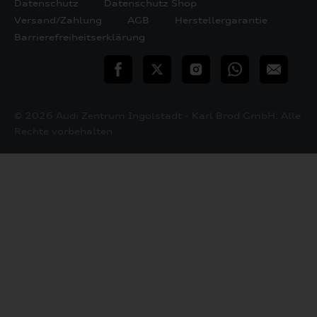
Datenschutz
Datenschutz Shop
Versand/Zahlung
AGB
Herstellergarantie
Barrierefreiheitserklärung
teilen
Twitter
Instagram
WhatsApp
E-
Mail
© 2026 Audi Zentrum Ingolstadt - Karl Brod GmbH. Alle
Rechte vorbehalten