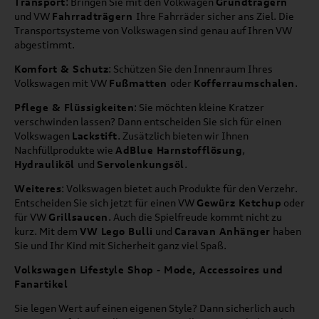
Transport
: Bringen Sie mit den Volkwagen
Grundträgern
und VW
Fahrradträgern
Ihre Fahrräder sicher ans Ziel. Die
Transportsysteme von Volkswagen sind genau auf Ihren VW
abgestimmt.
Komfort & Schutz
: Schützen Sie den Innenraum Ihres
Volkswagen mit VW
Fußmatten
oder
Kofferraumschalen
.
Pflege & Flüssigkeiten
: Sie möchten kleine Kratzer
verschwinden lassen? Dann entscheiden Sie sich für einen
Volkswagen
Lackstift
. Zusätzlich bieten wir Ihnen
Nachfüllprodukte wie
AdBlue Harnstofflösung
,
Hydrauliköl
und
Servolenkungsöl
.
Weiteres
: Volkswagen bietet auch Produkte für den Verzehr.
Entscheiden Sie sich jetzt für einen VW
Gewürz Ketchup
oder
für VW
Grillsaucen
. Auch die Spielfreude kommt nicht zu
kurz. Mit dem
VW Lego Bulli
und
Caravan Anhänger
haben
Sie und Ihr Kind mit Sicherheit ganz viel Spaß.
Volkswagen Lifestyle Shop - Mode, Accessoires und
Fanartikel
Sie legen Wert auf einen eigenen Style? Dann sicherlich auch