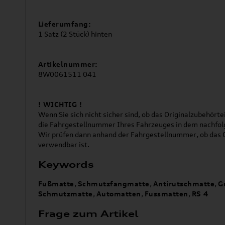
Lieferumfang:
1 Satz (2 Stück) hinten
Artikelnummer:
8W0061511 041
! WICHTIG !
Wenn Sie sich nicht sicher sind, ob das Originalzubehörtei
die Fahrgestellnummer Ihres Fahrzeuges in dem nachfol
Wir prüfen dann anhand der Fahrgestellnummer, ob das O
verwendbar ist.
Keywords
Fußmatte
,
Schmutzfangmatte
,
Antirutschmatte
,
G
Schmutzmatte
,
Automatten
,
Fussmatten
,
RS 4
Frage zum Artikel