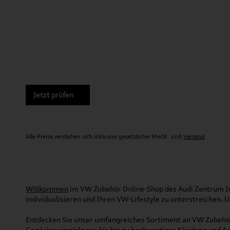
Jetzt prüfen
Alle Preise verstehen sich inklusive gesetzlicher MwSt. und
Versand
Willkommen
im VW Zubehör Online-Shop des Audi Zentrum Ing
individualisieren und Ihren VW-Lifestyle zu unterstreichen.
Entdecken Sie unser umfangreiches Sortiment an VW Zubehör
Gepäckraumeinlagen bis hin zu hochwertiger Kleidung und Acc