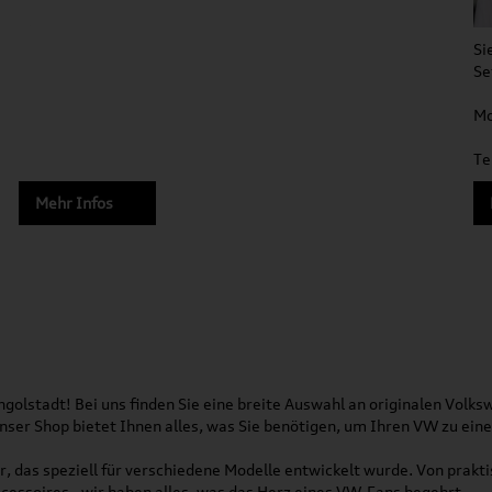
Si
Se
Mo
Te
Mehr Infos
olstadt! Bei uns finden Sie eine breite Auswahl an originalen Vol
 Unser Shop bietet Ihnen alles, was Sie benötigen, um Ihren VW zu ei
, das speziell für verschiedene Modelle entwickelt wurde. Von pra
essoires - wir haben alles, was das Herz eines VW-Fans begehrt.