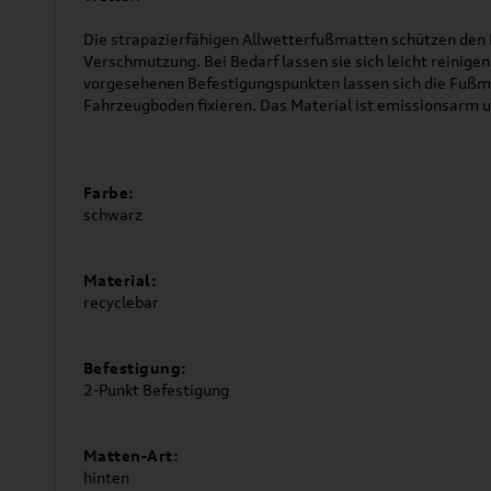
Die strapazierfähigen Allwetterfußmatten schützen den
Verschmutzung. Bei Bedarf lassen sie sich leicht reinig
vorgesehenen Befestigungspunkten lassen sich die Fußm
Fahrzeugboden fixieren. Das Material ist emissionsarm u
Farbe:
schwarz
Material:
recyclebar
Befestigung:
2-Punkt Befestigung
Matten-Art:
hinten