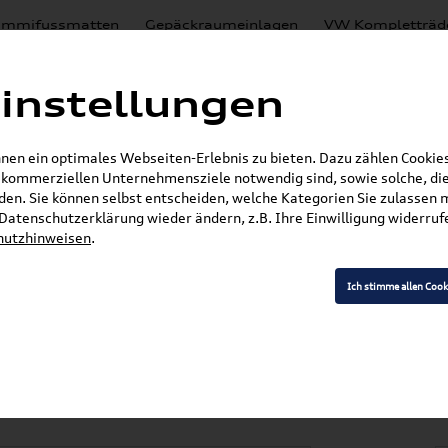
mmifussmatten
Gepäckraumeinlagen
VW Kompletträd
Mystery Boxen
Motoröl
% Sale
Nachrüstlösungen
instellungen
en
Lackierungen
en ein optimales Webseiten-Erlebnis zu bieten. Dazu zählen Cookies,
E-Mail
r kommerziellen Unternehmensziele notwendig sind, sowie solche, die
en. Sie können selbst entscheiden, welche Kategorien Sie zulassen 
r Datenschutzerklärung wieder ändern, z.B. Ihre Einwilligung widerru
hutzhinweisen
.
»
»
Audi Produkte
Audi Original Zubehör
Komfor
»
 RS5
Ich stimme allen Cook
(F5) Sportback Gummifußmatten hinten 8W006151
/S4/RS4 (8W) A5/S5
ifußmatten hinten