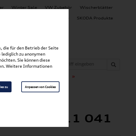
er
Winter Sale
VW Zubehör
Wischerblätter
Audi Produkte
SEAT Produkte
SKODA Produkte
 die für den Betrieb der Seite
 lediglich zu anonymen
möchten. Sie können diese
fen. Weitere Informationen
»
»
t & Schutz
Fußmatten
ies zu
Anpassen von Cookies
1 041
/RS5 (F5)
 8W0061511 041