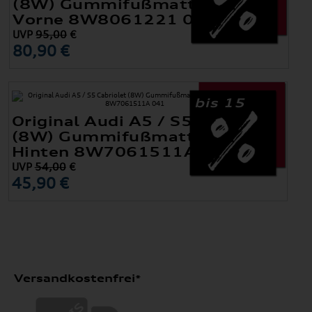
(8W) Gummifußmatten Satz
Vorne 8W8061221 041
UVP
95,00
€
80,90 €
bis 15
Original Audi A5 / S5 Cabriolet
(8W) Gummifußmatten Satz
Hinten 8W7061511A 041
UVP
54,00
€
45,90 €
Versandkostenfrei*