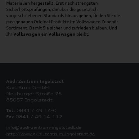
Materialien hergestellt. Erst nach strengsten
Sicherheitsprüfungen, die über die gesetzlich
vorgeschriebenen Standards hinausgehen, finden Sie die
passgenauen Original Produkte im Volkswagen Zubehör
Sortiment. Damit Sie sicher und zufrieden bleiben. Und
Ihr
Volkswagen
ein
Volkswagen
bleibt.
Audi Zentrum Ingolstadt
Karl Brod GmbH
Neuburger Straße 75
85057 Ingolstadt
Tel.
0841 / 49 14-0
Fax
0841 / 49 14-112
info@audi-zentrum-ingolstadt.de
http://www.audi-zentrum-ingolstadt.de