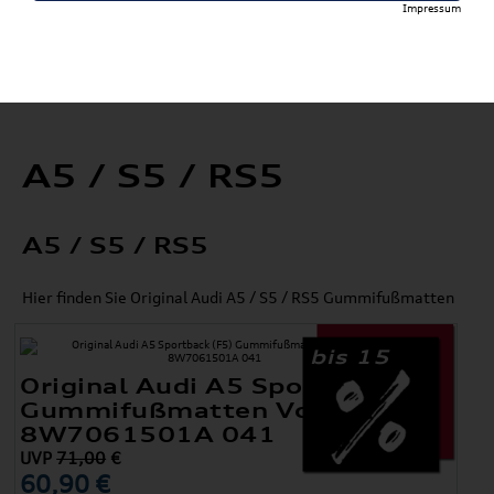
Impressum
A5 / S5 / RS5
A5 / S5 / RS5
Hier finden Sie Original Audi A5 / S5 / RS5 Gummifußmatten
bis 15
Original Audi A5 Sportback (F5)
Gummifußmatten Vorne
8W7061501A 041
UVP
71,00
€
60,90 €