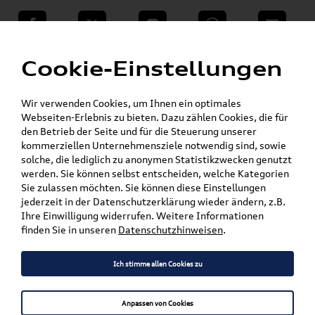
teilen
Twitter
Instagram
WhatsApp
E-Mail
Menü
»
Cookie-Einstellungen
VW Shop - VW Originalteile und Zubehör
»
»
Audi Produkte
Audi Original Zubehör
»
»
Komfort & Schutz
Fußmatten
Wir verwenden Cookies, um Ihnen ein optimales
»
Original Audi Gummifußmatten
Webseiten-Erlebnis zu bieten. Dazu zählen Cookies, die für
A5 / S5 / RS5
den Betrieb der Seite und für die Steuerung unserer
kommerziellen Unternehmensziele notwendig sind, sowie
solche, die lediglich zu anonymen Statistikzwecken genutzt
Mein Kundenkonto
Warenkorb
werden. Sie können selbst entscheiden, welche Kategorien
Sie zulassen möchten. Sie können diese Einstellungen
Artikel für ihr Modell
jederzeit in der Datenschutzerklärung wieder ändern, z.B.
Ihre Einwilligung widerrufen. Weitere Informationen
Marke wählen
finden Sie in unseren
Datenschutzhinweisen
.
Modell wählen
Ich stimme allen Cookies zu
Karosserieform wählen
Anpassen von Cookies