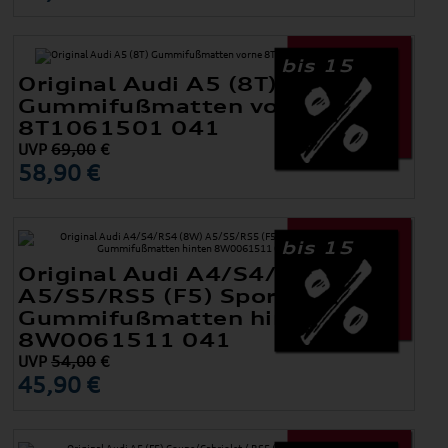
bis 15
Original Audi A5 (8T)
Gummifußmatten vorne
8T1061501 041
UVP
69,00
€
58,90 €
bis 15
Original Audi A4/S4/RS4 (8W)
A5/S5/RS5 (F5) Sportback
Gummifußmatten hinten
8W0061511 041
UVP
54,00
€
45,90 €