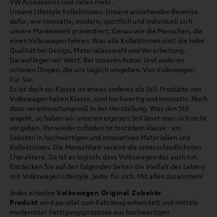
VW Accessoires und vieles mehr.
Unsere Lifestyle Kollektionen. Unsere anziehenden Beweise
dafür, wie innovativ, modern, sportlich und individuell sich
unsere Markenwelt präsentiert. Genau wie die Menschen, die
einen Volkswagen fahren. Was alle Kollektionen eint: die hohe
Qualität bei Design, Materialauswahl und Verarbeitung.
Darauf legen wir Wert. Bei unseren Autos. Und anderen
schönen Dingen, die uns täglich umgeben. Von Volkswagen.
Für Sie.
Es ist doch so: Klasse ist etwas anderes als Stil. Produkte von
Volkswagen haben Klasse, sind hochwertig und innovativ. Noch
dazu verantwortungsvoll in der Herstellung. Was den Stil
angeht, so haben wir unseren eigenen; Stil lässt man sich nicht
vorgeben. Ihn wiederzufinden ist trotzdem klasse - am
liebsten in hochwertigen und innovativen Materialien und
Kollektionen. Die Menschheit vereint die unterschiedlichsten
Charaktere. Da ist es logisch, dass Volkswagen das auch tut.
Entdecken Sie auf den folgenden Seiten die Vielfalt des Lebens
mit Volkswagen Lifestyle. Jeder für sich. Mit allen zusammen!
Jedes einzelne
Volkswagen Original Zubehör
Produkt
wird parallel zum Fahrzeug entwickelt und mittels
modernster Fertigungsprozesse aus hochwertigen