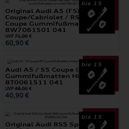
bis 15
Original Audi A5 (F5)
Coupe/Cabriolet / RS5 (F5)
Coupe Gummifußmatten vorne
8W7061501 041
UVP
71,00
€
60,90 €
bis 15
Audi A5 / S5 Coupe (8T)
Gummifußmatten Hinten
8T0061511 041
UVP
48,00
€
40,90 €
bis 15
Original Audi RS5 Sportback