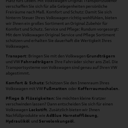
Platz fürs Leben: Mit Volkswagen Original Transportzubehör
verschaffen Sie sich für alle Gelegenheiten persönliche
Freiräume nach Maß. Komfort und Schutz: Damit Sie sich
hinterm Steuer Ihres Volkswagen richtig wohlfühlen, bieten
wir Ihnen ein großes Sortiment an Original Zubehör für
Komfort und Schutz. Service und Pflege: Rundum vorgesorgt:
Mit dem Volkswagen Original Service und Pflege Sortiment
schützen und erhalten Sie dauerhaft die Wertigkeit Ihres
Volkswagen.
Transport
: Bringen Sie mit den Volkwagen
Grundträgern
und VW
Fahrradträgern
Ihre Fahrräder sicher ans Ziel. Die
Transportsysteme von Volkswagen sind genau auf Ihren VW
abgestimmt.
Komfort & Schutz
: Schützen Sie den Innenraum Ihres
Volkswagen mit VW
Fußmatten
oder
Kofferraumschalen
.
Pflege & Flüssigkeiten
: Sie möchten kleine Kratzer
verschwinden lassen? Dann entscheiden Sie sich für einen
Volkswagen
Lackstift
. Zusätzlich bieten wir Ihnen
Nachfüllprodukte wie
AdBlue Harnstofflösung
,
Hydrauliköl
und
Servolenkungsöl
.