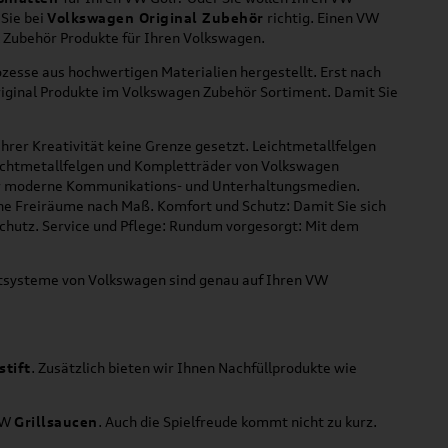
 Sie bei
Volkswagen Original Zubehör
richtig. Einen VW
l Zubehör Produkte für Ihren Volkswagen.
zesse aus hochwertigen Materialien hergestellt. Erst nach
riginal Produkte im Volkswagen Zubehör Sortiment. Damit Sie
hrer Kreativität keine Grenze gesetzt. Leichtmetallfelgen
Leichtmetallfelgen und Kompletträder von Volkswagen
 für moderne Kommunikations- und Unterhaltungsmedien.
che Freiräume nach Maß. Komfort und Schutz: Damit Sie sich
Schutz. Service und Pflege: Rundum vorgesorgt: Mit dem
ortsysteme von Volkswagen sind genau auf Ihren VW
stift
. Zusätzlich bieten wir Ihnen Nachfüllprodukte wie
VW
Grillsaucen
. Auch die Spielfreude kommt nicht zu kurz.