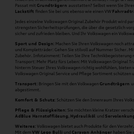
Passat mit
Grundträgern
ausstatten? Selbst wenn Sie Ihr
Lackstift
finden Sie bei uns ebenso wie einen VW
Fahrradtr
Jedes einzelne Volkswagen Original Zubehör Produkt wird par
strengsten Sicherheitsprüfungen, die über die gesetzlich v
sicher und zufrieden bleiben. Und Ihr Volkswagen ein Volkswa
Sport und Design
: Machen Sie Ihren Volkswagen noch attra
und Kompletträder: Gehen Sie stilvoll auf Nummer Sicher. M
Zubehör. Infotainment: Teilen Sie Ihre Technikbegeisterun
Transport: Mehr Platz fürs Leben: Mit Volkswagen Original T
hinterm Steuer Ihres Volkswagen richtig wohlfühlen, bieten 
Volkswagen Original Service und Pflege Sortiment schützen u
Transport
: Bringen Sie mit den Volkwagen
Grundträgern
u
abgestimmt.
Komfort & Schutz
: Schützen Sie den Innenraum Ihres Vo
Pflege & Flüssigkeiten
: Sie möchten kleine Kratzer versc
AdBlue Harnstofflösung
,
Hydrauliköl
und
Servolenkun
Weiteres
: Volkswagen bietet auch Produkte für den Verzehr.
Mit dem
VW Lego Bulli
und
Caravan Anhänger
haben Sie u