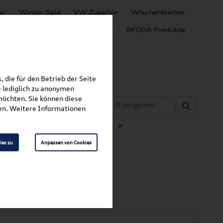
er
Winter Sale
VW Zubehör
Wischerblätter
Audi Produkte
SEAT Produkte
SKODA Produkte
 die für den Betrieb der Seite
 lediglich zu anonymen
möchten. Sie können diese
fen. Weitere Informationen
»
»
t & Schutz
Fußmatten
vorne 8T1061501 041
ies zu
Anpassen von Cookies
en vorne