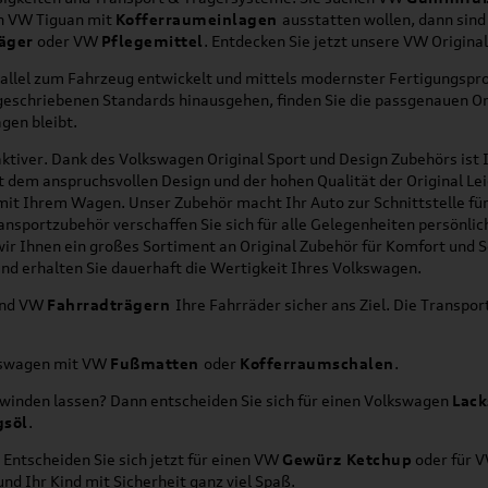
en VW Tiguan mit
Kofferraumeinlagen
ausstatten wollen, dann sind
äger
oder VW
Pflegemittel
. Entdecken Sie jetzt unsere VW Origina
allel zum Fahrzeug entwickelt und mittels modernster Fertigungspro
orgeschriebenen Standards hinausgehen, finden Sie die passgenauen O
gen bleibt.
ktiver. Dank des Volkswagen Original Sport und Design Zubehörs ist I
it dem anspruchsvollen Design und der hohen Qualität der Original 
g mit Ihrem Wagen. Unser Zubehör macht Ihr Auto zur Schnittstelle
ransportzubehör verschaffen Sie sich für alle Gelegenheiten persönli
wir Ihnen ein großes Sortiment an Original Zubehör für Komfort und 
nd erhalten Sie dauerhaft die Wertigkeit Ihres Volkswagen.
nd VW
Fahrradträgern
Ihre Fahrräder sicher ans Ziel. Die Transp
lkswagen mit VW
Fußmatten
oder
Kofferraumschalen
.
hwinden lassen? Dann entscheiden Sie sich für einen Volkswagen
Lack
gsöl
.
 Entscheiden Sie sich jetzt für einen VW
Gewürz Ketchup
oder für 
nd Ihr Kind mit Sicherheit ganz viel Spaß.