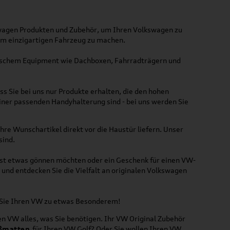
kswagen Produkten und Zubehör, um Ihren Volkswagen zu
nem einzigartigen Fahrzeug zu machen.
ktischem Equipment wie Dachboxen, Fahrradträgern und
ss Sie bei uns nur Produkte erhalten, die den hohen
iner passenden Handyhalterung sind - bei uns werden Sie
hre Wunschartikel direkt vor die Haustür liefern. Unser
sind.
lbst etwas gönnen möchten oder ein Geschenk für einen VW-
und entdecken Sie die Vielfalt an originalen Volkswagen
n Sie Ihren VW zu etwas Besonderem!
n VW alles, was Sie benötigen. Ihr VW Original Zubehör
ßmatten
für Ihren VW Golf? Oder Sie wollen Ihren VW