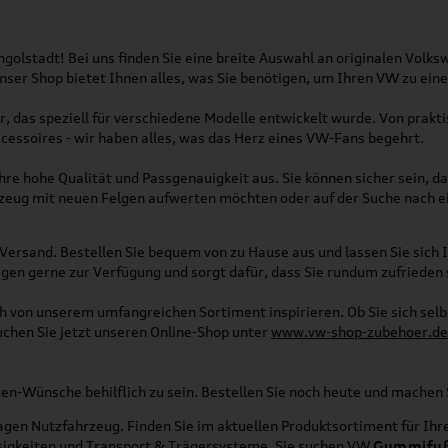
olstadt! Bei uns finden Sie eine breite Auswahl an originalen Vol
 Unser Shop bietet Ihnen alles, was Sie benötigen, um Ihren VW zu ei
, das speziell für verschiedene Modelle entwickelt wurde. Von pra
essoires - wir haben alles, was das Herz eines VW-Fans begehrt.
re hohe Qualität und Passgenauigkeit aus. Sie können sicher sein, da
rzeug mit neuen Felgen aufwerten möchten oder auf der Suche nach e
Versand. Bestellen Sie bequem von zu Hause aus und lassen Sie sich I
gen gerne zur Verfügung und sorgt dafür, dass Sie rundum zufrieden 
ich von unserem umfangreichen Sortiment inspirieren. Ob Sie sich se
uchen Sie jetzt unseren Online-Shop unter
www.vw-shop-zubehoer.de
agen-Wünsche behilflich zu sein. Bestellen Sie noch heute und mache
en Nutzfahrzeug. Finden Sie im aktuellen Produktsortiment für Ihre
üssigkeiten und Transport & Trägersysteme. Sie suchen VW
Gummifu