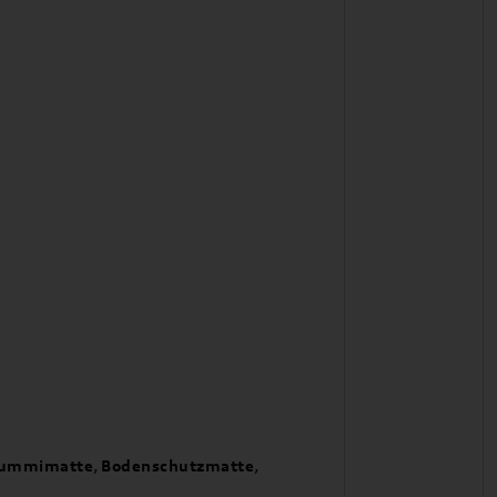
ummimatte
,
Bodenschutzmatte
,