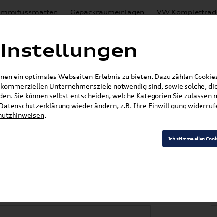
mmifussmatten
Gepäckraumeinlagen
VW Kompletträd
Mystery Boxen
Motoröl
% Sale
Nachrüstlösungen
instellungen
en
Lackierungen
en ein optimales Webseiten-Erlebnis zu bieten. Dazu zählen Cookies,
E-Mail
r kommerziellen Unternehmensziele notwendig sind, sowie solche, die
en. Sie können selbst entscheiden, welche Kategorien Sie zulassen 
r Datenschutzerklärung wieder ändern, z.B. Ihre Einwilligung widerru
hutzhinweisen
.
»
»
Audi Produkte
Audi Original Zubehör
Komfor
»
 RS5
Original Audi A5 (8T) Gummifußmatten 
Ich stimme allen Cook
 (8T) Gummifußmatt