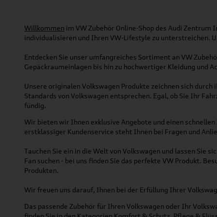
Willkommen
im VW Zubehör Online-Shop des Audi Zentrum Ing
individualisieren und Ihren VW-Lifestyle zu unterstreichen.
Entdecken Sie unser umfangreiches Sortiment an VW Zubehör
Gepäckraumeinlagen bis hin zu hochwertiger Kleidung und Acc
Unsere originalen Volkswagen Produkte zeichnen sich durch ih
Standards von Volkswagen entsprechen. Egal, ob Sie Ihr Fah
fündig.
Wir bieten wir Ihnen exklusive Angebote und einen schnellen 
erstklassiger Kundenservice steht Ihnen bei Fragen und Anlie
Tauchen Sie ein in die Welt von Volkswagen und lassen Sie s
Fan suchen - bei uns finden Sie das perfekte VW Produkt. Bes
Produkten.
Wir freuen uns darauf, Ihnen bei der Erfüllung Ihrer Volksw
Das passende Zubehör für Ihren Volkswagen oder Ihr Volkswag
finden Sie in den Kategorien Komfort & Schutz, Pflege & Fl