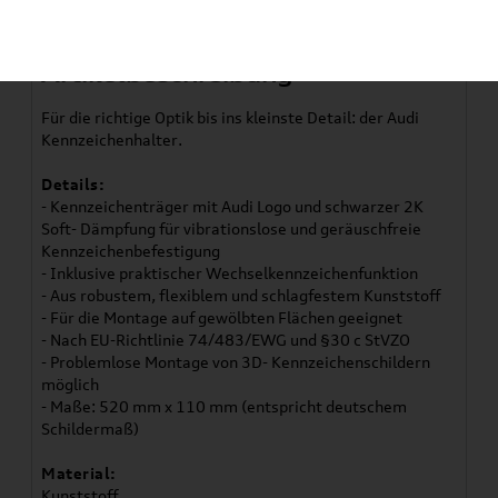
Artikelbeschreibung
Für die richtige Optik bis ins kleinste Detail: der Audi
Kennzeichenhalter.
Details:
- Kennzeichenträger mit Audi Logo und schwarzer 2K
Soft- Dämpfung für vibrationslose und geräuschfreie
Kennzeichenbefestigung
- Inklusive praktischer Wechselkennzeichenfunktion
- Aus robustem, flexiblem und schlagfestem Kunststoff
- Für die Montage auf gewölbten Flächen geeignet
- Nach EU-Richtlinie 74/483/EWG und §30 c StVZO
- Problemlose Montage von 3D- Kennzeichenschildern
möglich
- Maße: 520 mm x 110 mm (entspricht deutschem
Schildermaß)
Material:
Kunststoff