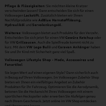
Pflege & Flüssigkeiten
: Sie möchten kleine Kratzer
verschwinden lassen? Dann entscheiden Sie sich für einen
Volkswagen
Lackstift
. Zusätzlich bieten wir Ihnen
Nachfüllprodukte wie
AdBlue Harnstofflösung
,
Hydrauliköl
und
Servolenkungsöl
.
Weiteres
: Volkswagen bietet auch Produkte für den Verzehr.
Entscheiden Sie sich jetzt für einen VW
Gewürz Ketchup
oder
für VW
Grillsaucen
. Auch die Spielfreude kommt nicht zu
kurz. Mit dem
VW Lego Bulli
und
Caravan Anhänger
haben
Sie und Ihr Kind mit Sicherheit ganz viel Spaß.
Volkswagen Lifestyle Shop - Mode, Accessoires und
Fanartikel
Sie legen Wert auf einen eigenen Style? Dann sicherlich auch
in Bezug auf Ihren Volkswagen. Im Volkswagen Zubehör Shop
bieten wir Ihnen ein vielfältiges Angebot an Zubehör
Produkten für Ihr Fahrzeug. Optimieren Sie die Aerodynamik,
betonen Sie die Heckansicht Ihres Volkswagen mit einem
sportlichen Heckspoiler oder erwerben Sie Alufelgen genau
nach Ihrem Geschmack. Jetzt online im VW Shop entdecken
und überzeugen lassen.