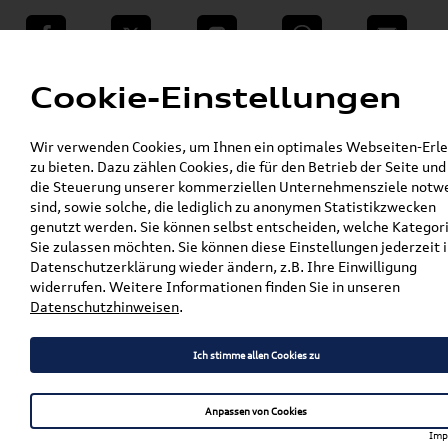
teilen
Twitter
Instagram
WhatsApp
E-Mail
Menü
Cookie-Einstellungen
»
Wir verwenden Cookies, um Ihnen ein optimales Webseiten-Erle
VW Shop - VW Originalteile und Zubehör
zu bieten. Dazu zählen Cookies, die für den Betrieb der Seite und
»
»
Audi Produkte
Audi Original Zubehör
die Steuerung unserer kommerziellen Unternehmensziele notw
»
»
Sport & Design
Kennzeichenhalter
sind, sowie solche, die lediglich zu anonymen Statistikzwecken
Original Audi Kennzeichenhalter /
genutzt werden. Sie können selbst entscheiden, welche Kategor
Nummernschildhalter Satz Vorne + Hinten,
Sie zulassen möchten. Sie können diese Einstellungen jederzeit i
schwarz 3292100100
Datenschutzerklärung wieder ändern, z.B. Ihre Einwilligung
widerrufen. Weitere Informationen finden Sie in unseren
Original Audi
Datenschutzhinweisen
.
Kennzeichenhalter /
Ich stimme allen Cookies zu
Nummernschildhalter Satz
Vorne + Hinten, schwarz
Anpassen von Cookies
3292100100
Imp