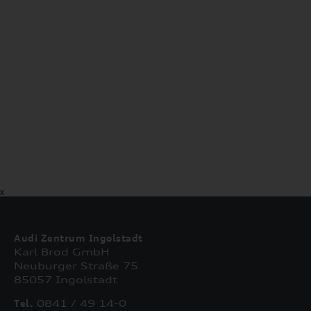
X
Audi Zentrum Ingolstadt
Karl Brod GmbH
Neuburger Straße 75
85057 Ingolstadt
Tel.
0841 / 49 14-0