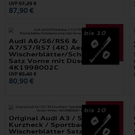
UVP
97,29
€
87,90 €
bis 10
Audi A6/S6/RS6 &
A7/S7/RS7 (4K) Aero-
Wischerblätter/Scheibenwischer
er
Satz Vorne mit Düsen
4K1998002C
UVP
89,40
€
80,90 €
bis 10
Original Audi A3 / S3 / RS3
Kurzheck / Sportback (8V)
Wischerblätter Satz Vorne +