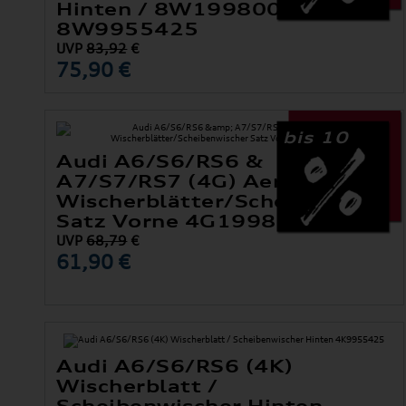
Hinten / 8W1998002 +
8W9955425
UVP
83,92
€
75,90 €
bis 10
Audi A6/S6/RS6 &
A7/S7/RS7 (4G) Aero-
Wischerblätter/Scheibenwisch
Satz Vorne 4G1998002A
UVP
68,79
€
61,90 €
Audi A6/S6/RS6 (4K)
Wischerblatt /