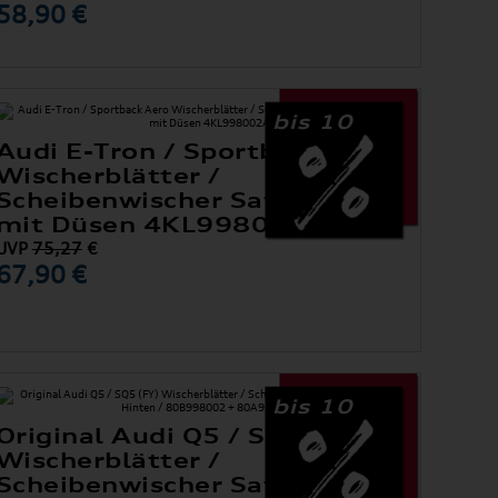
58,90 €
bis 10
Audi E-Tron / Sportback Aero
Wischerblätter /
Scheibenwischer Satz Vorne
mit Düsen 4KL998002A
UVP
75,27
€
67,90 €
bis 10
Original Audi Q5 / SQ5 (FY)
Wischerblätter /
Scheibenwischer Satz Vorne +