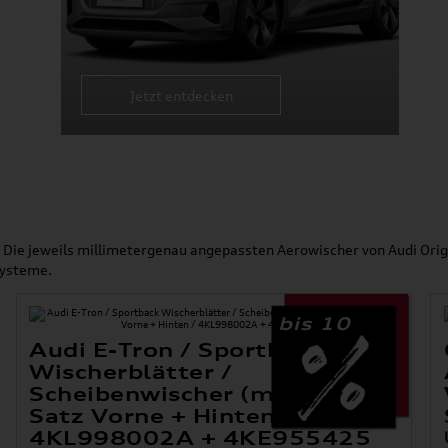
Jetzt entdecken
. Die jeweils millimetergenau angepassten Aerowischer von Audi Orig
systeme.
bis 10
Audi E-Tron / Sportback
Wischerblätter /
er
Scheibenwischer (mit Düsen)
Satz Vorne + Hinten /
4KL998002A + 4KE955425