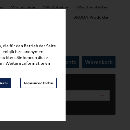
er
Winter Sale
VW Zubehör
Wischerblätter
Audi Produkte
SEAT Produkte
SKODA Produkte
 die für den Betrieb der Seite
 lediglich zu anonymen
möchten. Sie können diese
Mein Kundenkonto
Warenkorb
tter
fen. Weitere Informationen
ies zu
Anpassen von Cookies
arosserieform wählen