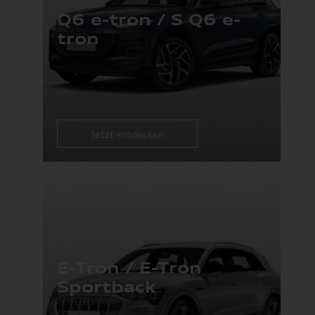
Q6 e-tron / S Q6 e-
tron
Jetzt entdecken
E-Tron / E-Tron
Sportback