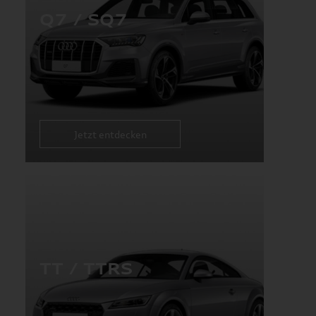
Q7 / SQ7
Jetzt entdecken
TT / TTRS