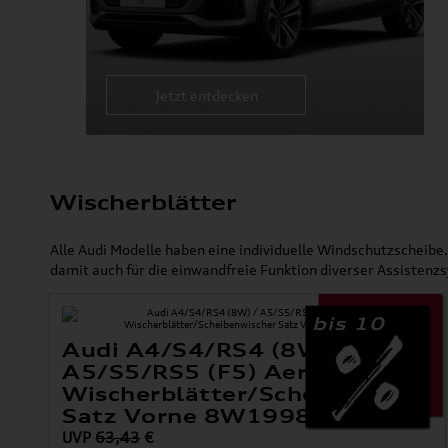
Jetzt entdecken
Wischerblätter
Alle Audi Modelle haben eine individuelle Windschutzscheibe
damit auch für die einwandfreie Funktion diverser Assistenz
bis 10
Audi A4/S4/RS4 (8W) /
A5/S5/RS5 (F5) Aero-
Wischerblätter/Scheibenwisch
Satz Vorne 8W1998002
UVP
63,43
€