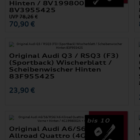
Hinten / 8V1998002B +
8V3955425
UVP
78,26
€
70,90 €
Original Audi Q3 / RSQ3 (F3)
(Sportback) Wischerblatt /
er
Scheibenwischer Hinten
83F955425
23,90 €
bis 10
Original Audi A6/S6/RS6/A6
Allroad Quattro (4G)