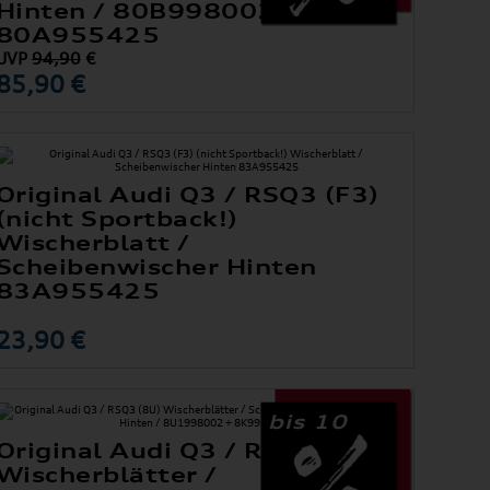
Hinten / 80B998002 +
80A955425
UVP
94,90
€
85,90 €
Original Audi Q3 / RSQ3 (F3)
(nicht Sportback!)
Wischerblatt /
Scheibenwischer Hinten
83A955425
23,90 €
bis 10
Original Audi Q3 / RSQ3 (8U)
Wischerblätter /