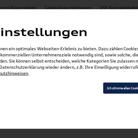
mmifussmatten
Gepäckraumeinlagen
VW Kompletträd
Mystery Boxen
Motoröl
% Sale
Nachrüstlösungen
instellungen
en
Lackierungen
en ein optimales Webseiten-Erlebnis zu bieten. Dazu zählen Cookies,
E-Mail
r kommerziellen Unternehmensziele notwendig sind, sowie solche, die
en. Sie können selbst entscheiden, welche Kategorien Sie zulassen 
»
»
Audi Produkte
Audi Original Teile
Wischerblä
r Datenschutzerklärung wieder ändern, z.B. Ihre Einwilligung widerru
hutzhinweisen
.
Ich stimme allen Cook
Modell wählen
K