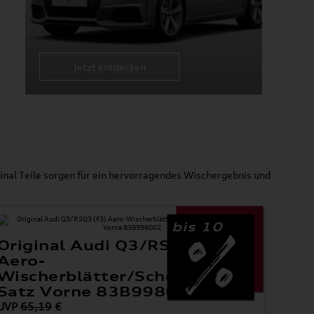
Jetzt entdecken
inal Teile sorgen für ein hervorragendes Wischergebnis und
bis 10
Original Audi Q3/RSQ3 (F3)
Aero-
Wischerblätter/Scheibenwischer
Satz Vorne 83B998002
UVP
65,19
€