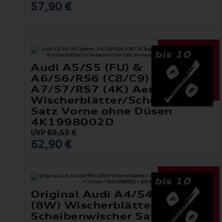
57,90 €
bis 10
Audi A5/S5 (FU) &
A6/S6/RS6 (C8/C9) &
A7/S7/RS7 (4K) Aero-
Wischerblätter/Scheibenwisch
Satz Vorne ohne Düsen
4K1998002D
UVP
69,53
€
62,90 €
bis 10
Original Audi A4/S4/RS4
(8W) Wischerblätter /
Scheibenwischer Satz Vorne +