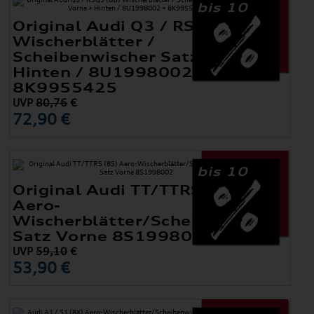
bis 10
Original Audi Q3 / RSQ3 (8U)
Wischerblätter /
Scheibenwischer Satz Vorne +
Hinten / 8U1998002 +
8K9955425
UVP
80,76
€
72,90 €
bis 10
Original Audi TT/TTRS (8S)
Aero-
Wischerblätter/Scheibenwischer
Satz Vorne 8S1998002
UVP
59,10
€
53,90 €