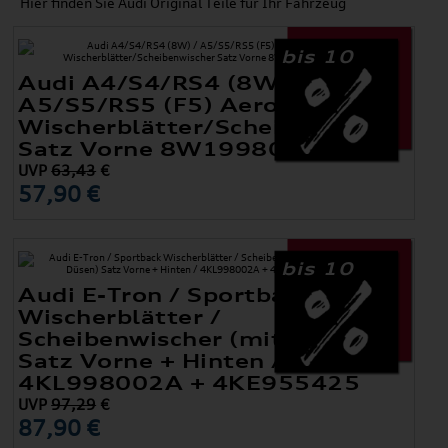
Hier finden Sie Audi Original Teile für Ihr Fahrzeug
bis 10
Audi A4/S4/RS4 (8W) /
A5/S5/RS5 (F5) Aero-
Wischerblätter/Scheibenwischer
Satz Vorne 8W1998002
UVP
63,43
€
57,90 €
bis 10
Audi E-Tron / Sportback
Wischerblätter /
Scheibenwischer (mit Düsen)
Satz Vorne + Hinten /
4KL998002A + 4KE955425
UVP
97,29
€
87,90 €