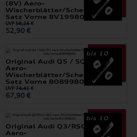
(8V) Aero-
Wischerblätter/Scheibenwischer
Satz Vorne 8V1998002A
UVP
58,24
€
52,90 €
bis 10
Original Audi Q5 / SQ5 (FY)
Aero-
Wischerblätter/Scheibenwischer
Satz Vorne 80B998002
UVP
74,41
€
67,90 €
bis 10
Original Audi Q3/RSQ3 (8U)
Aero-