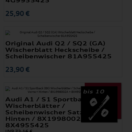
4G9955425
25,90 €
Original Audi Q2 / SQ2 (GA)
Wischerblatt Heckscheibe /
Scheibenwischer 81A955425
23,90 €
bis 10
Audi A1 / S1 Sportback (8X)
Wischerblätter /
Scheibenwischer Satz Vorne +
Hinten / 8X1998002A +
8X4955425
UVP
72,16
€