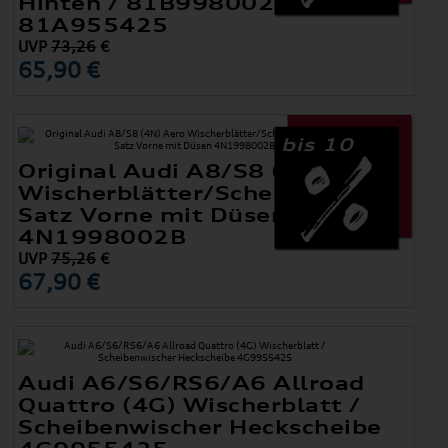
Hinten / 81B998002 +
81A955425
UVP
73,26
€
65,90 €
bis 10
Original Audi A8/S8 (4N) Aero
Wischerblätter/Scheibenweischer
Satz Vorne mit Düsen
4N1998002B
UVP
75,26
€
67,90 €
Audi A6/S6/RS6/A6 Allroad
Quattro (4G) Wischerblatt /
Scheibenwischer Heckscheibe