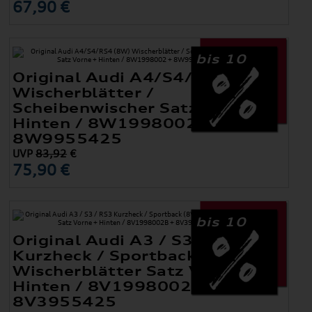
67,90 €
bis 10
Original Audi A4/S4/RS4 (8W)
Wischerblätter /
Scheibenwischer Satz Vorne +
Hinten / 8W1998002 +
8W9955425
UVP
83,92
€
75,90 €
bis 10
Original Audi A3 / S3 / RS3
Kurzheck / Sportback (8V)
Wischerblätter Satz Vorne +
Hinten / 8V1998002B +
8V3955425