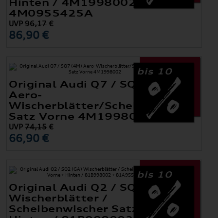
Hinten / 4M1998002 +
4M0955425A
UVP
96,17
€
86,90 €
bis 10
Original Audi Q7 / SQ7 (4M)
Aero-
Wischerblätter/Scheibenwischer
Satz Vorne 4M1998002
UVP
74,15
€
66,90 €
bis 10
Original Audi Q2 / SQ2 (GA)
Wischerblätter /
Scheibenwischer Satz Vorne +