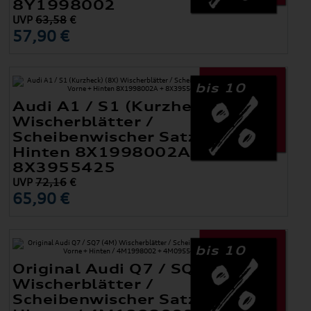
8Y1998002
UVP
63,58
€
57,90 €
bis 10
Audi A1 / S1 (Kurzheck) (8X)
Wischerblätter /
Scheibenwischer Satz Vorne +
Hinten 8X1998002A +
8X3955425
UVP
72,16
€
65,90 €
bis 10
Original Audi Q7 / SQ7 (4M)
Wischerblätter /
Scheibenwischer Satz Vorne +