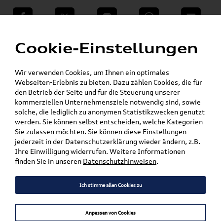
teilen
Twitter
Instagram
WhatsApp
E-Mail
Menü
»
Cookie-Einstellungen
VW Shop - VW Originalteile und Zubehör
»
Audi Produkte
Audi Original Teile
Wir verwenden Cookies, um Ihnen ein optimales
Mein Kundenkonto
Warenkorb
Webseiten-Erlebnis zu bieten. Dazu zählen Cookies, die für
den Betrieb der Seite und für die Steuerung unserer
Artikel für ihr Modell
kommerziellen Unternehmensziele notwendig sind, sowie
solche, die lediglich zu anonymen Statistikzwecken genutzt
werden. Sie können selbst entscheiden, welche Kategorien
Marke wählen
Sie zulassen möchten. Sie können diese Einstellungen
jederzeit in der Datenschutzerklärung wieder ändern, z.B.
Modell wählen
Ihre Einwilligung widerrufen. Weitere Informationen
finden Sie in unseren
Datenschutzhinweisen
.
Karosserieform wählen
Ich stimme allen Cookies zu
Anpassen von Cookies