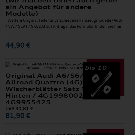
(wir machen Ihnen auch gerne
ein Angebot für andere
Modelle)
! Weitere Original Teile für verschiedene Fahrzeugmodelle (Audi
/ VW / SEAT / SKODA) auf Anfrage, das Formular finden Sie hier
!
44,90 €
bis 10
Original Audi A6/S6/RS6/A6
Allroad Quattro (4G)
Wischerblätter Satz Vorne +
Hinten / 4G1998002A +
4G9955425
UVP
90,81
€
81,90 €