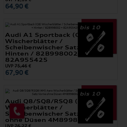
64,90 €
bis 10
Audi A1 Sportback (GB)
Wischerblätter /
Scheibenwischer Satz Vorne +
Hinten / 82B998002 +
82A955425
UVP
75,46
€
67,90 €
bis 10
Audi Q8/SQ8/RSQ8 (4M) Aero
Wischerblätter /
Scheibenwischer Satz Vorne
ohne Düsen 4M8998002
UVP
76,27
€