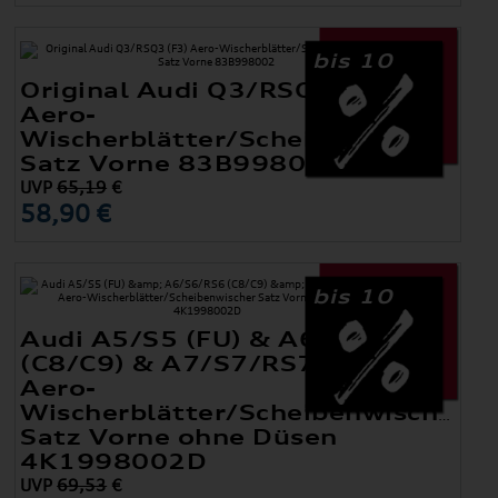
bis 10
Original Audi Q3/RSQ3 (F3)
Aero-
Wischerblätter/Scheibenwischer
Satz Vorne 83B998002
UVP
65,19
€
58,90 €
bis 10
Audi A5/S5 (FU) & A6/S6/RS6
(C8/C9) & A7/S7/RS7 (4K)
Aero-
Wischerblätter/Scheibenwischer
Satz Vorne ohne Düsen
4K1998002D
UVP
69,53
€