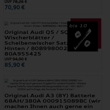
UVP
78,26
€
70,90 €
bis 10
Original Audi Q5 / SQ5 (FY)
Wischerblätter /
Scheibenwischer Satz Vorne +
Hinten / 80B998002 +
80A955425
UVP
94,90
€
85,90 €
Original Audi A3 (8Y) Batterie
68AH/380A 000915089BC (wir
machen Ihnen auch gerne ein