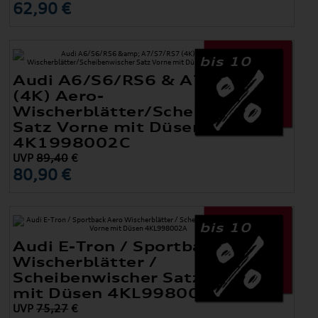
62,90 €
bis 10
Audi A6/S6/RS6 & A7/S7/RS7
(4K) Aero-
Wischerblätter/Scheibenwischer
Satz Vorne mit Düsen
4K1998002C
UVP
89,40
€
80,90 €
bis 10
Audi E-Tron / Sportback Aero
Wischerblätter /
Scheibenwischer Satz Vorne
mit Düsen 4KL998002A
UVP
75,27
€