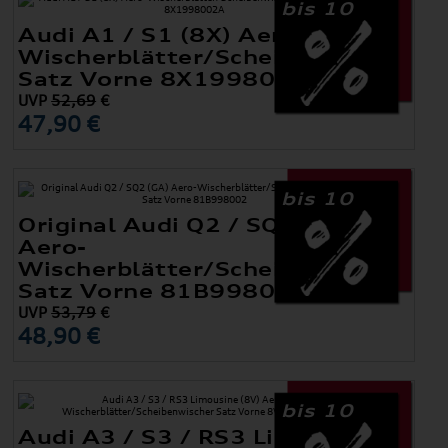
bis 10
Audi A1 / S1 (8X) Aero-
Wischerblätter/Scheibenwischer
Satz Vorne 8X1998002A
UVP
52,69
€
47,90 €
bis 10
Original Audi Q2 / SQ2 (GA)
Aero-
Wischerblätter/Scheibenwischer
Satz Vorne 81B998002
UVP
53,79
€
48,90 €
bis 10
Audi A3 / S3 / RS3 Limousine