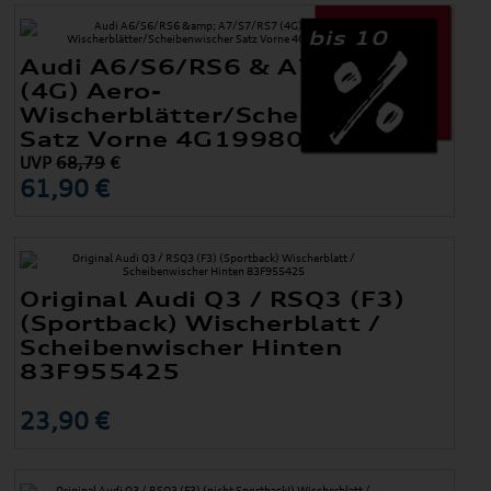
bis 10
Audi A6/S6/RS6 & A7/S7/RS7
(4G) Aero-
Wischerblätter/Scheibenwischer
Satz Vorne 4G1998002A
UVP
68,79
€
61,90 €
Original Audi Q3 / RSQ3 (F3)
(Sportback) Wischerblatt /
Scheibenwischer Hinten
83F955425
23,90 €