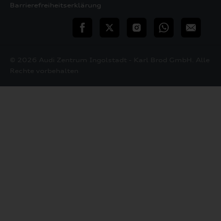
Barrierefreiheitserklärung
teilen
Twitter
Instagram
WhatsApp
E-
Mail
© 2026 Audi Zentrum Ingolstadt - Karl Brod GmbH. Alle
Rechte vorbehalten