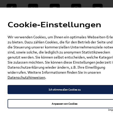
teilen
Twitter
Instagram
WhatsApp
E-Mail
Menü
Cookie-Einstellungen
»
Wir verwenden Cookies, um Ihnen ein optimales Webseiten-Erle
VW Shop - VW Originalteile und Zubehör
zu bieten. Dazu zählen Cookies, die für den Betrieb der Seite und
»
»
Audi Produkte
Audi Original Teile
die Steuerung unserer kommerziellen Unternehmensziele notw
»
Bremsscheiben
sind, sowie solche, die lediglich zu anonymen Statistikzwecken
Original Audi A3 (8Y) Bremsscheiben Satz
genutzt werden. Sie können selbst entscheiden, welche Kategor
Vorne (wir machen Ihnen auch gerne ein
Sie zulassen möchten. Sie können diese Einstellungen jederzeit i
Angebot für andere Modelle)
Datenschutzerklärung wieder ändern, z.B. Ihre Einwilligung
widerrufen. Weitere Informationen finden Sie in unseren
Original Audi A3 (8Y)
Datenschutzhinweisen
.
Bremsscheiben Satz Vorne
Ich stimme allen Cookies zu
(wir machen Ihnen auch
gerne ein Angebot für
Anpassen von Cookies
andere Modelle)
Imp