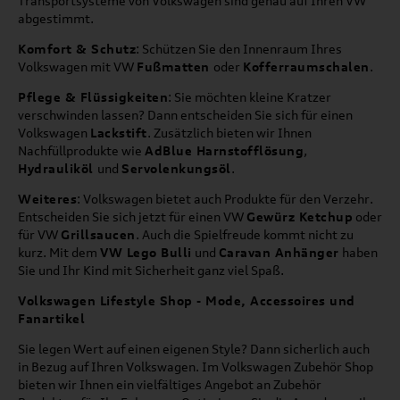
Transportsysteme von Volkswagen sind genau auf Ihren VW
abgestimmt.
Komfort & Schutz
: Schützen Sie den Innenraum Ihres
Volkswagen mit VW
Fußmatten
oder
Kofferraumschalen
.
Pflege & Flüssigkeiten
: Sie möchten kleine Kratzer
verschwinden lassen? Dann entscheiden Sie sich für einen
Volkswagen
Lackstift
. Zusätzlich bieten wir Ihnen
Nachfüllprodukte wie
AdBlue Harnstofflösung
,
Hydrauliköl
und
Servolenkungsöl
.
Weiteres
: Volkswagen bietet auch Produkte für den Verzehr.
Entscheiden Sie sich jetzt für einen VW
Gewürz Ketchup
oder
für VW
Grillsaucen
. Auch die Spielfreude kommt nicht zu
kurz. Mit dem
VW Lego Bulli
und
Caravan Anhänger
haben
Sie und Ihr Kind mit Sicherheit ganz viel Spaß.
Volkswagen Lifestyle Shop - Mode, Accessoires und
Fanartikel
Sie legen Wert auf einen eigenen Style? Dann sicherlich auch
in Bezug auf Ihren Volkswagen. Im Volkswagen Zubehör Shop
bieten wir Ihnen ein vielfältiges Angebot an Zubehör