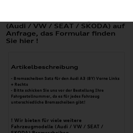
! Weitere Original Teile für
verschiedene Fahrzeugmodelle
(Audi / VW / SEAT / SKODA) auf
Anfrage, das Formular finden
Sie hier !
Artikelbeschreibung
- Bremsscheiben Satz für den Audi A3 (8Y) Vorne Links
+ Rechts
- Bitte schicken Sie uns vor der Bestellung Ihre
Fahrgestellnummer, da es für jedes Fahrzeug
unterschiedliche Bremsscheiben gibt!
! Wir bieten für viele weitere
Fahrzeugmodelle (Audi / VW / SEAT /
SKODA) Bremsscheiben