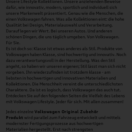
Unsere Lifestyle Kollektionen. Unsere anziehenden Beweise
dafür, wie innovativ, modern, sportlich und individuell sich
unsere Markenwelt präsentiert. Genau wie die Menschen, die
einen Volkswagen fahren. Was alle Kollektionen eint: die hohe
Qualität bei Design, Materialauswahl und Verarbeitung.
Darauf legen wir Wert. Bei unseren Autos. Und anderen
schönen Dingen, die uns täglich umgeben. Von Volkswagen.
Für Sie.
Es ist doch so: Klasse ist etwas anderes als Stil. Produkte von
Volkswagen haben Klasse, sind hochwertig und innovativ. Noch
dazu verantwortungsvoll in der Herstellung. Was den Stil
angeht, so haben wir unseren eigenen; Stil lässt man sich nicht
vorgeben. Ihn wiederzufinden ist trotzdem klasse - am
liebsten in hochwertigen und innovativen Materialien und
Kollektionen. Die Menschheit vereint die unterschiedlichsten
Charaktere. Da ist es logisch, dass Volkswagen das auch tut.
Entdecken Sie auf den folgenden Seiten die Vielfalt des Lebens
mit Volkswagen Lifestyle. Jeder für sich. Mit allen zusammen!
Jedes einzelne
Volkswagen Original Zubehör
Produkt
wird parallel zum Fahrzeug entwickelt und mittels
modernster Fertigungsprozesse aus hochwertigen
Materialien hergestellt. Erst nach strengsten