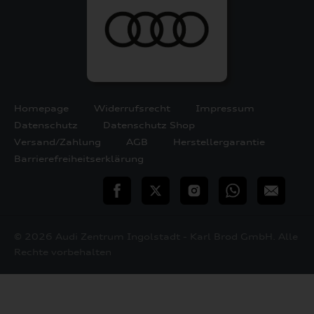
Homepage
Widerrufsrecht
Impressum
Datenschutz
Datenschutz Shop
Versand/Zahlung
AGB
Herstellergarantie
Barrierefreiheitserklärung
teilen
Twitter
Instagram
WhatsApp
E-
Mail
© 2026 Audi Zentrum Ingolstadt - Karl Brod GmbH. Alle
Rechte vorbehalten