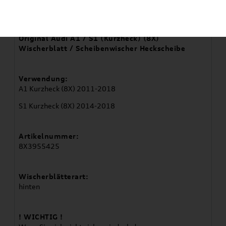
Artikelbeschreibung
Original Audi A1 / S1 (Kurzheck) (8X)
Wischerblatt / Scheibenwischer Heckscheibe
Verwendung:
A1 Kurzheck (8X) 2011-2018
S1 Kurzheck (8X) 2014-2018
Artikelnummer:
8X3955425
Wischerblätterart:
hinten
! WICHTIG !