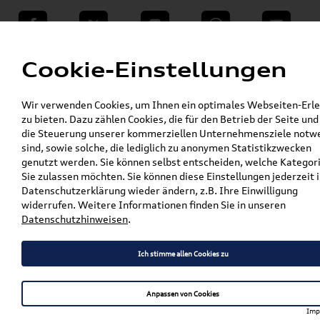
teilen
Twitter
Instagram
WhatsApp
E-Mail
Menü
Cookie-Einstellungen
»
Wir verwenden Cookies, um Ihnen ein optimales Webseiten-Erle
VW Shop - VW Originalteile und Zubehör
zu bieten. Dazu zählen Cookies, die für den Betrieb der Seite und
»
»
Audi Produkte
Audi Original Teile
die Steuerung unserer kommerziellen Unternehmensziele notw
»
»
Wischerblätter
A1 / S1
sind, sowie solche, die lediglich zu anonymen Statistikzwecken
Original Audi A1 / S1 (Kurzheck) (8X)
genutzt werden. Sie können selbst entscheiden, welche Kategor
Wischerblatt / Scheibenwischer Heckscheibe
Sie zulassen möchten. Sie können diese Einstellungen jederzeit i
8X3955425
Datenschutzerklärung wieder ändern, z.B. Ihre Einwilligung
widerrufen. Weitere Informationen finden Sie in unseren
Original Audi A1 / S1
Datenschutzhinweisen
.
(Kurzheck) (8X) Wischerblatt
Ich stimme allen Cookies zu
/ Scheibenwischer
Heckscheibe 8X3955425
Anpassen von Cookies
Imp