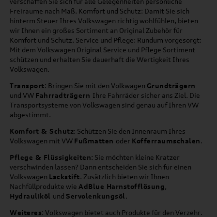
verschaffen Sie sich für alle Gelegenheiten persönliche
Freiräume nach Maß. Komfort und Schutz: Damit Sie sich
hinterm Steuer Ihres Volkswagen richtig wohlfühlen, bieten
wir Ihnen ein großes Sortiment an Original Zubehör für
Komfort und Schutz. Service und Pflege: Rundum vorgesorgt:
Mit dem Volkswagen Original Service und Pflege Sortiment
schützen und erhalten Sie dauerhaft die Wertigkeit Ihres
Volkswagen.
Transport
: Bringen Sie mit den Volkwagen
Grundträgern
und VW
Fahrradträgern
Ihre Fahrräder sicher ans Ziel. Die
Transportsysteme von Volkswagen sind genau auf Ihren VW
abgestimmt.
Komfort & Schutz
: Schützen Sie den Innenraum Ihres
Volkswagen mit VW
Fußmatten
oder
Kofferraumschalen
.
Pflege & Flüssigkeiten
: Sie möchten kleine Kratzer
verschwinden lassen? Dann entscheiden Sie sich für einen
Volkswagen
Lackstift
. Zusätzlich bieten wir Ihnen
Nachfüllprodukte wie
AdBlue Harnstofflösung
,
Hydrauliköl
und
Servolenkungsöl
.
Weiteres
: Volkswagen bietet auch Produkte für den Verzehr.