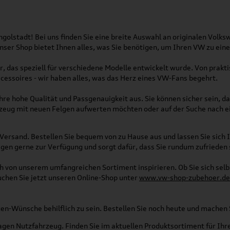
olstadt! Bei uns finden Sie eine breite Auswahl an originalen Vol
 Unser Shop bietet Ihnen alles, was Sie benötigen, um Ihren VW zu ei
, das speziell für verschiedene Modelle entwickelt wurde. Von pra
essoires - wir haben alles, was das Herz eines VW-Fans begehrt.
re hohe Qualität und Passgenauigkeit aus. Sie können sicher sein, da
rzeug mit neuen Felgen aufwerten möchten oder auf der Suche nach e
Versand. Bestellen Sie bequem von zu Hause aus und lassen Sie sich I
gen gerne zur Verfügung und sorgt dafür, dass Sie rundum zufrieden 
ich von unserem umfangreichen Sortiment inspirieren. Ob Sie sich se
uchen Sie jetzt unseren Online-Shop unter
www.vw-shop-zubehoer.de
agen-Wünsche behilflich zu sein. Bestellen Sie noch heute und mache
en Nutzfahrzeug. Finden Sie im aktuellen Produktsortiment für Ihre