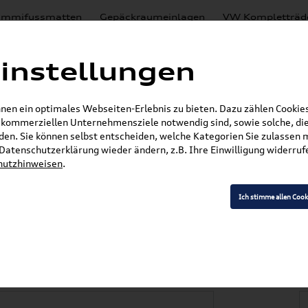
mmifussmatten
Gepäckraumeinlagen
VW Kompletträd
Mystery Boxen
Motoröl
% Sale
Nachrüstlösungen
instellungen
en
Lackierungen
en ein optimales Webseiten-Erlebnis zu bieten. Dazu zählen Cookies,
E-Mail
r kommerziellen Unternehmensziele notwendig sind, sowie solche, die
en. Sie können selbst entscheiden, welche Kategorien Sie zulassen 
r Datenschutzerklärung wieder ändern, z.B. Ihre Einwilligung widerru
hutzhinweisen
.
»
»
Audi Produkte
Audi Original Teile
Wischerblä
tt / Scheibenwischer Heckscheibe 8V3955425
Ich stimme allen Cook
/ S3 / RS3 (8V) Wisc
 Heckscheibe 8V395