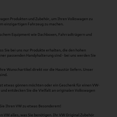
kswagen Produkten und Zubehör, um Ihren Volkswagen zu
nem einzigartigen Fahrzeug zu machen.
ktischem Equipment wie Dachboxen, Fahrradträgern und
ss Sie bei uns nur Produkte erhalten, die den hohen
iner passenden Handyhalterung sind - bei uns werden Sie
hre Wunschartikel direkt vor die Haustür liefern. Unser
sind.
lbst etwas gönnen möchten oder ein Geschenk für einen VW-
und entdecken Sie die Vielfalt an originalen Volkswagen
n Sie Ihren VW zu etwas Besonderem!
n VW alles, was Sie benötigen. Ihr VW Original Zubehör