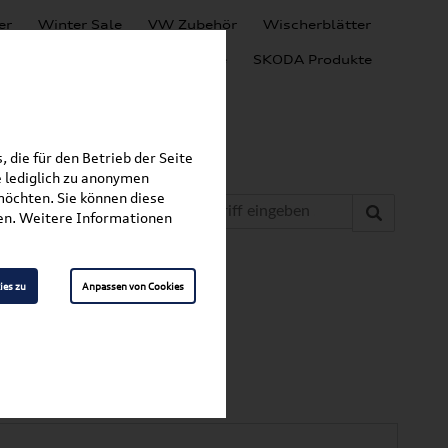
er
Winter Sale
VW Zubehör
Wischerblätter
Audi Produkte
SEAT Produkte
SKODA Produkte
 die für den Betrieb der Seite
 lediglich zu anonymen
möchten. Sie können diese
fen. Weitere Informationen
»
»
tter
A3 / S3 / RS3
ies zu
Anpassen von Cookies
herblatt /
5425