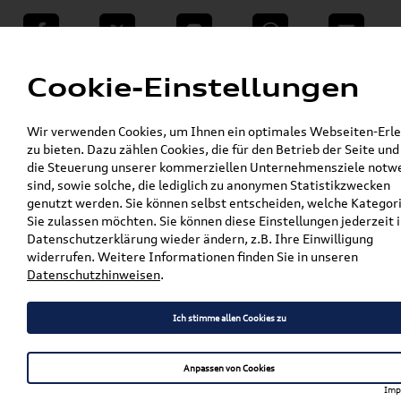
teilen
Twitter
Instagram
WhatsApp
E-Mail
Menü
Cookie-Einstellungen
»
Wir verwenden Cookies, um Ihnen ein optimales Webseiten-Erle
VW Shop - VW Originalteile und Zubehör
zu bieten. Dazu zählen Cookies, die für den Betrieb der Seite und
»
»
Audi Produkte
Audi Original Teile
die Steuerung unserer kommerziellen Unternehmensziele notw
»
»
Wischerblätter
A1 / S1
sind, sowie solche, die lediglich zu anonymen Statistikzwecken
Original Audi A1 / S1 Sportback (8X)
genutzt werden. Sie können selbst entscheiden, welche Kategor
Wischerblatt / Scheibenwischer Heckscheibe
Sie zulassen möchten. Sie können diese Einstellungen jederzeit i
8X4955425
Datenschutzerklärung wieder ändern, z.B. Ihre Einwilligung
widerrufen. Weitere Informationen finden Sie in unseren
Original Audi A1 / S1
Datenschutzhinweisen
.
Sportback (8X) Wischerblatt
Ich stimme allen Cookies zu
/ Scheibenwischer
Heckscheibe 8X4955425
Anpassen von Cookies
Imp