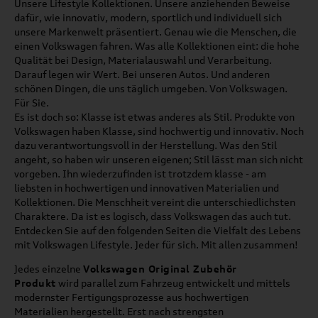
Unsere Lifestyle Kollektionen. Unsere anziehenden Beweise
dafür, wie innovativ, modern, sportlich und individuell sich
unsere Markenwelt präsentiert. Genau wie die Menschen, die
einen Volkswagen fahren. Was alle Kollektionen eint: die hohe
Qualität bei Design, Materialauswahl und Verarbeitung.
Darauf legen wir Wert. Bei unseren Autos. Und anderen
schönen Dingen, die uns täglich umgeben. Von Volkswagen.
Für Sie.
Es ist doch so: Klasse ist etwas anderes als Stil. Produkte von
Volkswagen haben Klasse, sind hochwertig und innovativ. Noch
dazu verantwortungsvoll in der Herstellung. Was den Stil
angeht, so haben wir unseren eigenen; Stil lässt man sich nicht
vorgeben. Ihn wiederzufinden ist trotzdem klasse - am
liebsten in hochwertigen und innovativen Materialien und
Kollektionen. Die Menschheit vereint die unterschiedlichsten
Charaktere. Da ist es logisch, dass Volkswagen das auch tut.
Entdecken Sie auf den folgenden Seiten die Vielfalt des Lebens
mit Volkswagen Lifestyle. Jeder für sich. Mit allen zusammen!
Jedes einzelne
Volkswagen Original Zubehör
Produkt
wird parallel zum Fahrzeug entwickelt und mittels
modernster Fertigungsprozesse aus hochwertigen
Materialien hergestellt. Erst nach strengsten