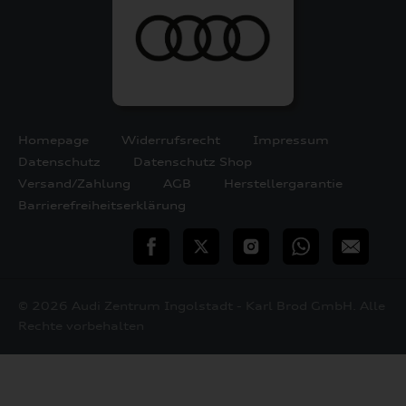
Homepage
Widerrufsrecht
Impressum
Datenschutz
Datenschutz Shop
Versand/Zahlung
AGB
Herstellergarantie
Barrierefreiheitserklärung
teilen
Twitter
Instagram
WhatsApp
E-
Mail
© 2026 Audi Zentrum Ingolstadt - Karl Brod GmbH. Alle
Rechte vorbehalten