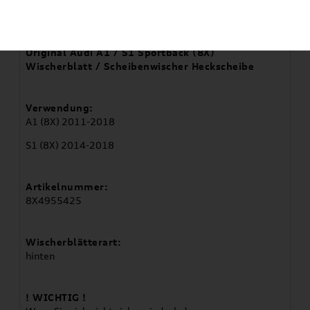
Artikelbeschreibung
Original Audi A1 / S1 Sportback (8X)
Wischerblatt / Scheibenwischer Heckscheibe
Verwendung:
A1 (8X) 2011-2018
S1 (8X) 2014-2018
Artikelnummer:
8X4955425
Wischerblätterart:
hinten
! WICHTIG !