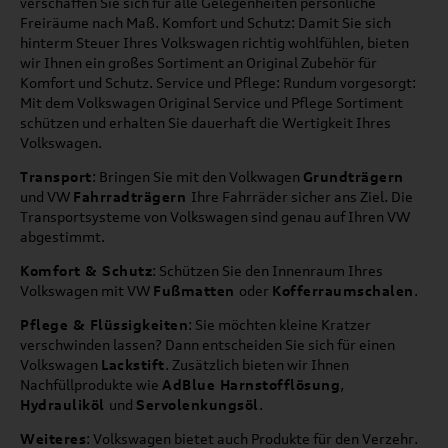
verschaffen Sie sich für alle Gelegenheiten persönliche
Freiräume nach Maß. Komfort und Schutz: Damit Sie sich
hinterm Steuer Ihres Volkswagen richtig wohlfühlen, bieten
wir Ihnen ein großes Sortiment an Original Zubehör für
Komfort und Schutz. Service und Pflege: Rundum vorgesorgt:
Mit dem Volkswagen Original Service und Pflege Sortiment
schützen und erhalten Sie dauerhaft die Wertigkeit Ihres
Volkswagen.
Transport
: Bringen Sie mit den Volkwagen
Grundträgern
und VW
Fahrradträgern
Ihre Fahrräder sicher ans Ziel. Die
Transportsysteme von Volkswagen sind genau auf Ihren VW
abgestimmt.
Komfort & Schutz
: Schützen Sie den Innenraum Ihres
Volkswagen mit VW
Fußmatten
oder
Kofferraumschalen
.
Pflege & Flüssigkeiten
: Sie möchten kleine Kratzer
verschwinden lassen? Dann entscheiden Sie sich für einen
Volkswagen
Lackstift
. Zusätzlich bieten wir Ihnen
Nachfüllprodukte wie
AdBlue Harnstofflösung
,
Hydrauliköl
und
Servolenkungsöl
.
Weiteres
: Volkswagen bietet auch Produkte für den Verzehr.