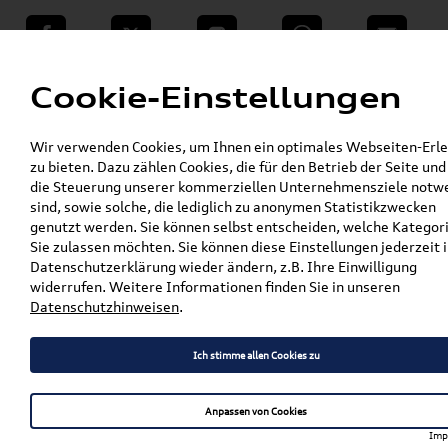
teilen
Twitter
Instagram
WhatsApp
E-Mail
Menü
Cookie-Einstellungen
»
Wir verwenden Cookies, um Ihnen ein optimales Webseiten-Erle
VW Shop - VW Originalteile und Zubehör
zu bieten. Dazu zählen Cookies, die für den Betrieb der Seite und
»
»
Audi Produkte
Audi Original Teile
die Steuerung unserer kommerziellen Unternehmensziele notw
»
»
Wischerblätter
A6 / S6 / RS6
sind, sowie solche, die lediglich zu anonymen Statistikzwecken
Audi A6/S6/RS6 (4K) Wischerblatt /
genutzt werden. Sie können selbst entscheiden, welche Kategor
Scheibenwischer Hinten 4K9955425
Sie zulassen möchten. Sie können diese Einstellungen jederzeit i
Datenschutzerklärung wieder ändern, z.B. Ihre Einwilligung
Audi A6/S6/RS6 (4K)
widerrufen. Weitere Informationen finden Sie in unseren
Datenschutzhinweisen
.
Wischerblatt /
Scheibenwischer Hinten
Ich stimme allen Cookies zu
4K9955425
Anpassen von Cookies
Imp