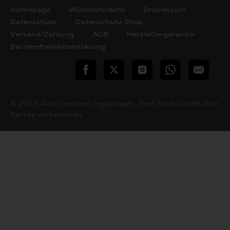
Homepage
Widerrufsrecht
Impressum
Datenschutz
Datenschutz Shop
Versand/Zahlung
AGB
Herstellergarantie
Barrierefreiheitserklärung
teilen
Twitter
Instagram
WhatsApp
E-
Mail
© 2026 Audi Zentrum Ingolstadt - Karl Brod GmbH. Alle
Rechte vorbehalten