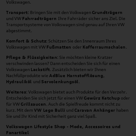
Volkswagen.
Transport
: Bringen Sie mit den Volkwagen
Grundträgern
und VW
Fahrradträgern
Ihre Fahrräder sicher ans Ziel. Die
Transportsysteme von Volkswagen sind genau auf Ihren VW
abgestimmt.
Komfort & Schutz
: Schützen Sie den Innenraum Ihres
Volkswagen mit VW
Fußmatten
oder
Kofferraumschalen
.
Pflege & Flüssigkeiten
: Sie möchten kleine Kratzer
verschwinden lassen? Dann entscheiden Sie sich für einen
Volkswagen
Lackstift
. Zusätzlich bieten wir Ihnen
Nachfüllprodukte wie
AdBlue Harnstofflösung
,
Hydrauliköl
und
Servolenkungsöl
.
Weiteres
: Volkswagen bietet auch Produkte für den Verzehr.
Entscheiden Sie sich jetzt für einen VW
Gewürz Ketchup
oder
für VW
Grillsaucen
. Auch die Spielfreude kommt nicht zu
kurz. Mit dem
VW Lego Bulli
und
Caravan Anhänger
haben
Sie und Ihr Kind mit Sicherheit ganz viel Spaß.
Volkswagen Lifestyle Shop - Mode, Accessoires und
Fanartikel