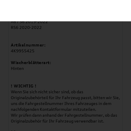
Artikelbeschreibung
Verwendung:
A6 / S6 2019-2022
RS6 2020-2022
Artikelnummer:
4K9955425
Wischerblätterart:
Hinten
! WICHTIG !
Wenn Sie sich nicht sicher sind, ob das
Originalzubehörteil für Ihr Fahrzeug passt, bitten wir Sie,
uns die Fahrgestellnummer Ihres Fahrzeuges in dem
nachfolgenden Kontaktformular mitzuteilen.
Wir prüfen dann anhand der Fahrgestellnummer, ob das
Originalzubehör für Ihr Fahrzeug verwendbar ist.