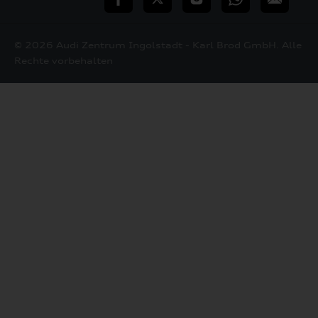
Mail
© 2026 Audi Zentrum Ingolstadt - Karl Brod GmbH. Alle
Rechte vorbehalten