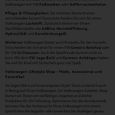
Volkswagen mit VW
Fußmatten
oder
Kofferraumschalen
.
Pflege & Flüssigkeiten
: Sie möchten kleine Kratzer
verschwinden lassen? Dann entscheiden Sie sich für einen
Volkswagen
Lackstift
. Zusätzlich bieten wir Ihnen
Nachfüllprodukte wie
AdBlue Harnstofflösung
,
Hydrauliköl
und
Servolenkungsöl
.
Weiteres
: Volkswagen bietet auch Produkte für den Verzehr.
Entscheiden Sie sich jetzt für einen VW
Gewürz Ketchup
oder
für VW
Grillsaucen
. Auch die Spielfreude kommt nicht zu
kurz. Mit dem
VW Lego Bulli
und
Caravan Anhänger
haben
Sie und Ihr Kind mit Sicherheit ganz viel Spaß.
Volkswagen Lifestyle Shop - Mode, Accessoires und
Fanartikel
Sie legen Wert auf einen eigenen Style? Dann sicherlich auch
in Bezug auf Ihren Volkswagen. Im Volkswagen Zubehör Shop
bieten wir Ihnen ein vielfältiges Angebot an Zubehör
Produkten für Ihr Fahrzeug. Optimieren Sie die Aerodynamik,
betonen Sie die Heckansicht Ihres Volkswagen mit einem
sportlichen Heckspoiler oder erwerben Sie Alufelgen genau