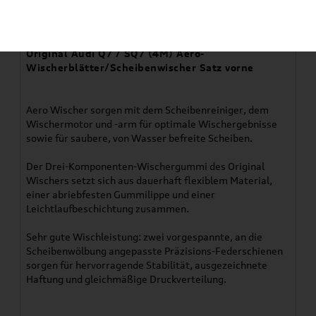
Artikelbeschreibung
Original Audi Q7 / SQ7 (4M) Aero-
Wischerblätter/Scheibenwischer Satz vorne
Aero Wischer sorgen mit dem Scheibenreiniger, dem
Wischermotor und -arm für optimale Wischergebnisse
sowie für saubere, von Wasser befreite Scheiben.
Der Drei-Komponenten-Wischergummi des Original
Wischers setzt sich aus dauerhaft flexiblem Material,
einer abriebfesten Gummilippe und einer
Leichtlaufbeschichtung zusammen.
Sehr gute Wischleistung: zwei vorgespannte, an die
Scheibenwölbung angepasste Präzisions-Federschienen
sorgen für hervorragende Stabilität, ausgezeichnete
Haftung und gleichmäßige Druckverteilung.