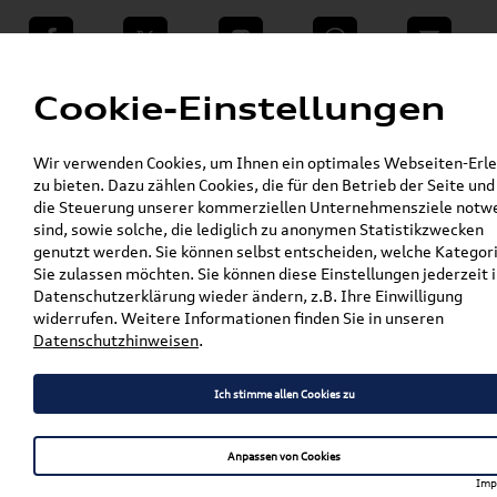
teilen
Twitter
Instagram
WhatsApp
E-Mail
Menü
Cookie-Einstellungen
»
Wir verwenden Cookies, um Ihnen ein optimales Webseiten-Erle
VW Shop - VW Originalteile und Zubehör
zu bieten. Dazu zählen Cookies, die für den Betrieb der Seite und
»
»
Audi Produkte
Audi Original Teile
die Steuerung unserer kommerziellen Unternehmensziele notw
»
»
Wischerblätter
Q7 / SQ7
sind, sowie solche, die lediglich zu anonymen Statistikzwecken
Original Audi Q7 / SQ7 (4M) Aero-
genutzt werden. Sie können selbst entscheiden, welche Kategor
Wischerblätter/Scheibenwischer Satz Vorne
Sie zulassen möchten. Sie können diese Einstellungen jederzeit i
4M1998002
Datenschutzerklärung wieder ändern, z.B. Ihre Einwilligung
widerrufen. Weitere Informationen finden Sie in unseren
Original Audi Q7 / SQ7 (4M)
Datenschutzhinweisen
.
Aero-
Ich stimme allen Cookies zu
Wischerblätter/Scheibenwisch
Satz Vorne 4M1998002
Anpassen von Cookies
Imp