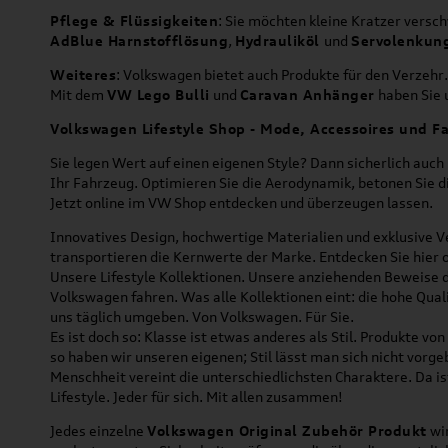
Pflege & Flüssigkeiten
: Sie möchten kleine Kratzer versc
AdBlue Harnstofflösung
,
Hydrauliköl
und
Servolenkun
Weiteres
: Volkswagen bietet auch Produkte für den Verzehr.
Mit dem
VW Lego Bulli
und
Caravan Anhänger
haben Sie u
Volkswagen Lifestyle Shop - Mode, Accessoires und Fa
Sie legen Wert auf einen eigenen Style? Dann sicherlich auc
Ihr Fahrzeug. Optimieren Sie die Aerodynamik, betonen Sie 
Jetzt online im VW Shop entdecken und überzeugen lassen.
Innovatives Design, hochwertige Materialien und exklusive Ve
transportieren die Kernwerte der Marke. Entdecken Sie hier 
Unsere Lifestyle Kollektionen. Unsere anziehenden Beweise da
Volkswagen fahren. Was alle Kollektionen eint: die hohe Qua
uns täglich umgeben. Von Volkswagen. Für Sie.
Es ist doch so: Klasse ist etwas anderes als Stil. Produkte v
so haben wir unseren eigenen; Stil lässt man sich nicht vorg
Menschheit vereint die unterschiedlichsten Charaktere. Da is
Lifestyle. Jeder für sich. Mit allen zusammen!
Jedes einzelne
Volkswagen Original Zubehör Produkt
wir