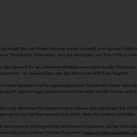
olstadt! Bei uns finden Sie eine breite Auswahl an originalen Vol
 Unser Shop bietet Ihnen alles, was Sie benötigen, um Ihren VW zu ei
, das speziell für verschiedene Modelle entwickelt wurde. Von pra
essoires - wir haben alles, was das Herz eines VW-Fans begehrt.
re hohe Qualität und Passgenauigkeit aus. Sie können sicher sein, da
rzeug mit neuen Felgen aufwerten möchten oder auf der Suche nach e
Versand. Bestellen Sie bequem von zu Hause aus und lassen Sie sich I
gen gerne zur Verfügung und sorgt dafür, dass Sie rundum zufrieden 
ich von unserem umfangreichen Sortiment inspirieren. Ob Sie sich se
uchen Sie jetzt unseren Online-Shop unter
www.vw-shop-zubehoer.de