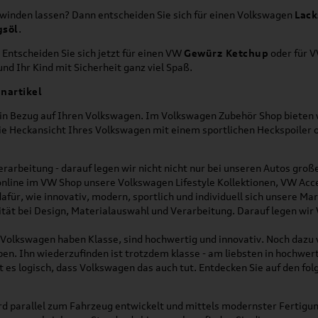
hwinden lassen? Dann entscheiden Sie sich für einen Volkswagen
Lack
gsöl
.
 Entscheiden Sie sich jetzt für einen VW
Gewürz Ketchup
oder für 
nd Ihr Kind mit Sicherheit ganz viel Spaß.
nartikel
h in Bezug auf Ihren Volkswagen. Im Volkswagen Zubehör Shop bieten w
die Heckansicht Ihres Volkswagen mit einem sportlichen Heckspoiler
rarbeitung - darauf legen wir nicht nicht nur bei unseren Autos gro
online im VW Shop unsere Volkswagen Lifestyle Kollektionen, VW Acce
für, wie innovativ, modern, sportlich und individuell sich unsere Ma
lität bei Design, Materialauswahl und Verarbeitung. Darauf legen wir
on Volkswagen haben Klasse, sind hochwertig und innovativ. Noch dazu
eben. Ihn wiederzufinden ist trotzdem klasse - am liebsten in hochwer
t es logisch, dass Volkswagen das auch tut. Entdecken Sie auf den fo
d parallel zum Fahrzeug entwickelt und mittels modernster Fertigun