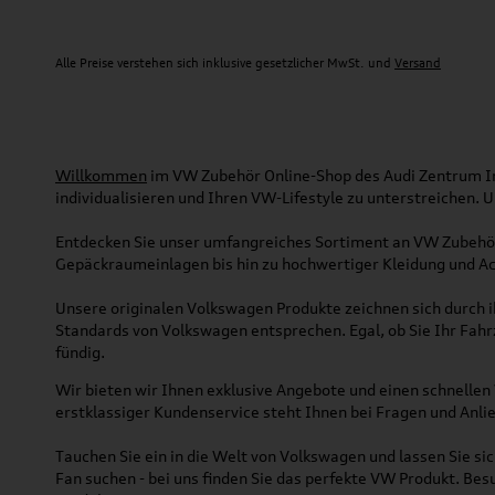
Alle Preise verstehen sich inklusive gesetzlicher MwSt. und
Versand
Willkommen
im VW Zubehör Online-Shop des Audi Zentrum Ing
individualisieren und Ihren VW-Lifestyle zu unterstreichen.
Entdecken Sie unser umfangreiches Sortiment an VW Zubehör
Gepäckraumeinlagen bis hin zu hochwertiger Kleidung und Acc
Unsere originalen Volkswagen Produkte zeichnen sich durch ih
Standards von Volkswagen entsprechen. Egal, ob Sie Ihr Fah
fündig.
Wir bieten wir Ihnen exklusive Angebote und einen schnellen 
erstklassiger Kundenservice steht Ihnen bei Fragen und Anlie
Tauchen Sie ein in die Welt von Volkswagen und lassen Sie s
Fan suchen - bei uns finden Sie das perfekte VW Produkt. Bes