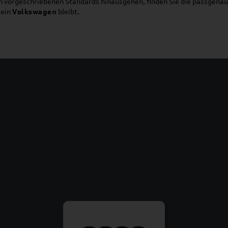
ich vorgeschriebenen Standards hinausgehen, finden Sie die passgena
ein
Volkswagen
bleibt.