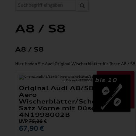
A8 / S8
A8 / S8
Hier finden Sie Audi Original Wischerblätter für Ihren A8 / S8
bis 10
Original Audi A8/S8 (4N)
Aero
Wischerblätter/Scheibenweisc
Satz Vorne mit Düsen
4N1998002B
UVP
75,26
€
67,90 €