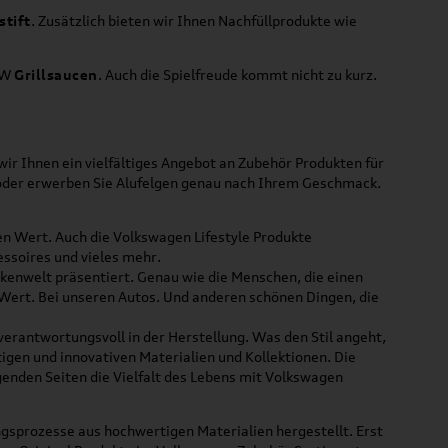
stift
. Zusätzlich bieten wir Ihnen Nachfüllprodukte wie
VW
Grillsaucen
. Auch die Spielfreude kommt nicht zu kurz.
ir Ihnen ein vielfältiges Angebot an Zubehör Produkten für
 oder erwerben Sie Alufelgen genau nach Ihrem Geschmack.
ßen Wert. Auch die Volkswagen Lifestyle Produkte
ssoires und vieles mehr.
rkenwelt präsentiert. Genau wie die Menschen, die einen
 Wert. Bei unseren Autos. Und anderen schönen Dingen, die
 verantwortungsvoll in der Herstellung. Was den Stil angeht,
tigen und innovativen Materialien und Kollektionen. Die
lgenden Seiten die Vielfalt des Lebens mit Volkswagen
gsprozesse aus hochwertigen Materialien hergestellt. Erst