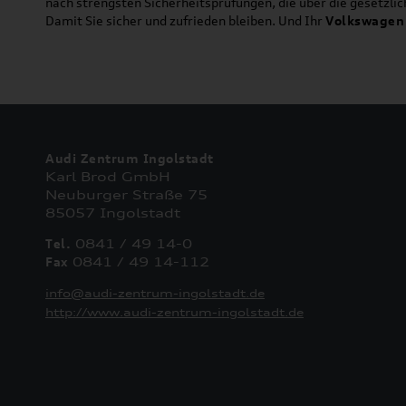
nach strengsten Sicherheitsprüfungen, die über die gesetzl
Damit Sie sicher und zufrieden bleiben. Und Ihr
Volkswagen
Audi Zentrum Ingolstadt
Karl Brod GmbH
Neuburger Straße 75
85057 Ingolstadt
Tel.
0841 / 49 14-0
Fax
0841 / 49 14-112
info@audi-zentrum-ingolstadt.de
http://www.audi-zentrum-ingolstadt.de