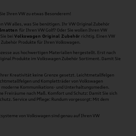
n Sie Ihren VW zu etwas Besonderem!
n VW alles, was Sie benötigen. Ihr VW Original Zubehör
ßmatten
für Ihren VW Golf? Oder Sie wollen Ihren VW
 Sie bei
Volkswagen Original Zubehör
richtig. Einen VW
l Zubehör Produkte für Ihren Volkswagen.
zesse aus hochwertigen Materialien hergestellt. Erst nach
riginal Produkte im Volkswagen Zubehör Sortiment. Damit Sie
hrer Kreativität keine Grenze gesetzt. Leichtmetallfelgen
Leichtmetallfelgen und Kompletträder von Volkswagen
 für moderne Kommunikations- und Unterhaltungsmedien.
che Freiräume nach Maß. Komfort und Schutz: Damit Sie sich
Schutz. Service und Pflege: Rundum vorgesorgt: Mit dem
ortsysteme von Volkswagen sind genau auf Ihren VW