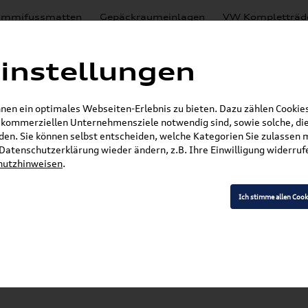
mmifussmatten
Gepäckraumeinlagen
VW Kompletträd
Mystery Boxen
Motoröl
% Sale
Nachrüstlösungen
instellungen
en
Lackierungen
en ein optimales Webseiten-Erlebnis zu bieten. Dazu zählen Cookies,
E-Mail
r kommerziellen Unternehmensziele notwendig sind, sowie solche, die
en. Sie können selbst entscheiden, welche Kategorien Sie zulassen 
»
»
Audi Produkte
Audi Original Teile
Wischerblä
r Datenschutzerklärung wieder ändern, z.B. Ihre Einwilligung widerru
hutzhinweisen
.
Ich stimme allen Cook
Modell wählen
K