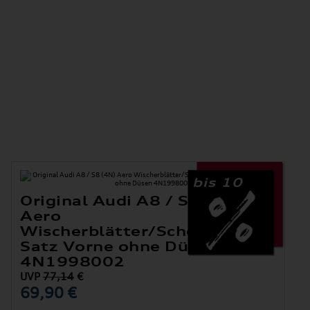
bis 10
Original Audi A8 / S8 (4N)
Aero
her
Wischerblätter/Scheibenwischer
Satz Vorne ohne Düsen
4N1998002
UVP
77,14
€
69,90 €