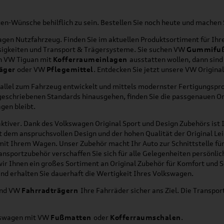
agen-Wünsche behilflich zu sein. Bestellen Sie noch heute und mache
en Nutzfahrzeug. Finden Sie im aktuellen Produktsortiment für Ihre
üssigkeiten und Transport & Trägersysteme. Sie suchen VW
Gummifu
en VW Tiguan mit
Kofferraumeinlagen
ausstatten wollen, dann sind
äger
oder VW
Pflegemittel
. Entdecken Sie jetzt unsere VW Origina
allel zum Fahrzeug entwickelt und mittels modernster Fertigungspro
orgeschriebenen Standards hinausgehen, finden Sie die passgenauen O
gen bleibt.
ktiver. Dank des Volkswagen Original Sport und Design Zubehörs ist I
it dem anspruchsvollen Design und der hohen Qualität der Original 
g mit Ihrem Wagen. Unser Zubehör macht Ihr Auto zur Schnittstelle
ransportzubehör verschaffen Sie sich für alle Gelegenheiten persönli
wir Ihnen ein großes Sortiment an Original Zubehör für Komfort und 
nd erhalten Sie dauerhaft die Wertigkeit Ihres Volkswagen.
nd VW
Fahrradträgern
Ihre Fahrräder sicher ans Ziel. Die Transp
lkswagen mit VW
Fußmatten
oder
Kofferraumschalen
.