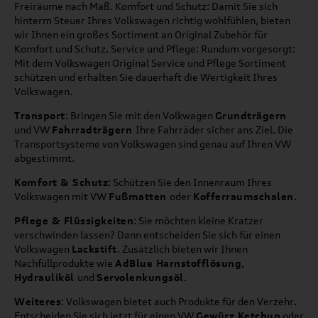
Freiräume nach Maß. Komfort und Schutz: Damit Sie sich
hinterm Steuer Ihres Volkswagen richtig wohlfühlen, bieten
wir Ihnen ein großes Sortiment an Original Zubehör für
Komfort und Schutz. Service und Pflege: Rundum vorgesorgt:
Mit dem Volkswagen Original Service und Pflege Sortiment
schützen und erhalten Sie dauerhaft die Wertigkeit Ihres
Volkswagen.
Transport
: Bringen Sie mit den Volkwagen
Grundträgern
und VW
Fahrradträgern
Ihre Fahrräder sicher ans Ziel. Die
Transportsysteme von Volkswagen sind genau auf Ihren VW
abgestimmt.
Komfort & Schutz
: Schützen Sie den Innenraum Ihres
Volkswagen mit VW
Fußmatten
oder
Kofferraumschalen
.
Pflege & Flüssigkeiten
: Sie möchten kleine Kratzer
verschwinden lassen? Dann entscheiden Sie sich für einen
Volkswagen
Lackstift
. Zusätzlich bieten wir Ihnen
Nachfüllprodukte wie
AdBlue Harnstofflösung
,
Hydrauliköl
und
Servolenkungsöl
.
Weiteres
: Volkswagen bietet auch Produkte für den Verzehr.
Entscheiden Sie sich jetzt für einen VW
Gewürz Ketchup
oder