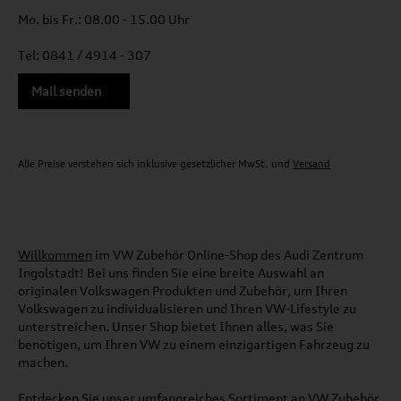
Mo. bis Fr.: 08.00 - 15.00 Uhr
Tel: 0841 / 4914 - 307
Mail senden
Alle Preise verstehen sich inklusive gesetzlicher MwSt. und
Versand
Willkommen
im VW Zubehör Online-Shop des Audi Zentrum
Ingolstadt! Bei uns finden Sie eine breite Auswahl an
originalen Volkswagen Produkten und Zubehör, um Ihren
Volkswagen zu individualisieren und Ihren VW-Lifestyle zu
unterstreichen. Unser Shop bietet Ihnen alles, was Sie
benötigen, um Ihren VW zu einem einzigartigen Fahrzeug zu
machen.
Entdecken Sie unser umfangreiches Sortiment an VW Zubehör,