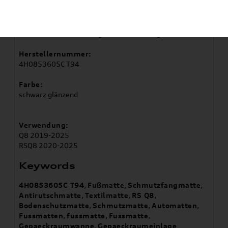
Artikelbeschreibung
Zur Individualisierung Ihres Fahrzeuges
Herstellernummer:
4H0853605C T94
Farbe:
schwarz glänzend
Verwendung:
Q8 2019-2025
RSQ8 2020-2025
Keywords
4H0853605C T94
,
Fußmatte
,
Schmutzfangmatte
,
Antirutschmatte
,
Textilmatte
,
RS Q8
,
Bodenschutzmatte
,
Schmutzmatte
,
Automatten
,
Fussmatten
,
fussmatte
,
Fussmatte
,
Gepaeckraumwanne
,
Gepaeckraumeinlage