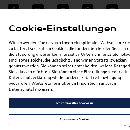
teilen
Twitter
Instagram
WhatsApp
E-Mail
Menü
Cookie-Einstellungen
»
Wir verwenden Cookies, um Ihnen ein optimales Webseiten-Erle
VW Shop - VW Originalteile und Zubehör
zu bieten. Dazu zählen Cookies, die für den Betrieb der Seite und
»
»
Audi Produkte
Audi Original Zubehör
die Steuerung unserer kommerziellen Unternehmensziele notw
»
Sport & Design
Schriftzüge & Dekorfolien
sind, sowie solche, die lediglich zu anonymen Statistikzwecken
»
genutzt werden. Sie können selbst entscheiden, welche Kategor
Original Audi Ringe in Schwarz für die Front Q8
Sie zulassen möchten. Sie können diese Einstellungen jederzeit i
/ RSQ8 4H0853605C T94
Datenschutzerklärung wieder ändern, z.B. Ihre Einwilligung
widerrufen. Weitere Informationen finden Sie in unseren
Original Audi Ringe in
Datenschutzhinweisen
.
Schwarz für die Front Q8 /
Ich stimme allen Cookies zu
RSQ8 4H0853605C T94
Anpassen von Cookies
Imp