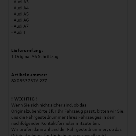
- Audi A3
- Audi A4
- Audi A5
- Audi A6
- Audi A7
- Audi TT
Lieferumfang:
1 Original A6 Schriftzug
Artikelnummer:
8X0853737A 2ZZ
! WICHTIG !
Wenn Sie sich nicht sicher sind, ob das
Originalzubehörteil für Ihr Fahrzeug passt, bitten wir Sie,
uns die Fahrgestellnummer Ihres Fahrzeuges in dem
nachfolgenden Kontaktformular mitzuteilen.
Wir prüfen dann anhand der Fahrgestellnummer, ob das
Originalzubehör für Ihr Fahrzeug verwendbar ist.