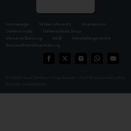
Homepage
Widerrufsrecht
Impressum
Datenschutz
Datenschutz Shop
Versand/Zahlung
AGB
Herstellergarantie
Barrierefreiheitserklärung
teilen
Twitter
Instagram
WhatsApp
E-
Mail
© 2026 Audi Zentrum Ingolstadt - Karl Brod GmbH. Alle
Rechte vorbehalten