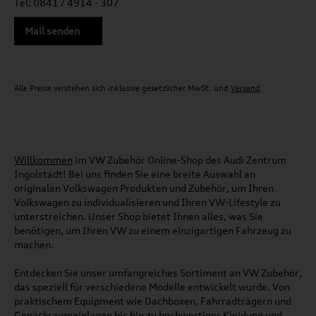
Tel: 0841 / 4914 - 307
Mail senden
Alle Preise verstehen sich inklusive gesetzlicher MwSt. und
Versand
Willkommen
im VW Zubehör Online-Shop des Audi Zentrum
Ingolstadt! Bei uns finden Sie eine breite Auswahl an
originalen Volkswagen Produkten und Zubehör, um Ihren
Volkswagen zu individualisieren und Ihren VW-Lifestyle zu
unterstreichen. Unser Shop bietet Ihnen alles, was Sie
benötigen, um Ihren VW zu einem einzigartigen Fahrzeug zu
machen.
Entdecken Sie unser umfangreiches Sortiment an VW Zubehör,
das speziell für verschiedene Modelle entwickelt wurde. Von
praktischem Equipment wie Dachboxen, Fahrradträgern und
Gepäckraumeinlagen bis hin zu hochwertiger Kleidung und