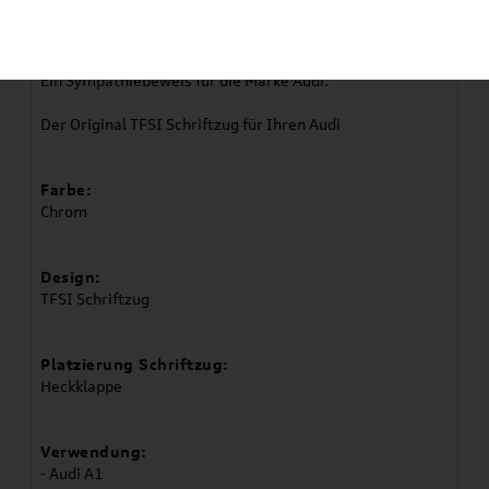
Original Audi TFSI Schriftzug
Ein Sympathiebeweis für die Marke Audi.
Der Original TFSI Schriftzug für Ihren Audi
Farbe:
Chrom
Design:
TFSI Schriftzug
Platzierung Schriftzug:
Heckklappe
Verwendung:
- Audi A1