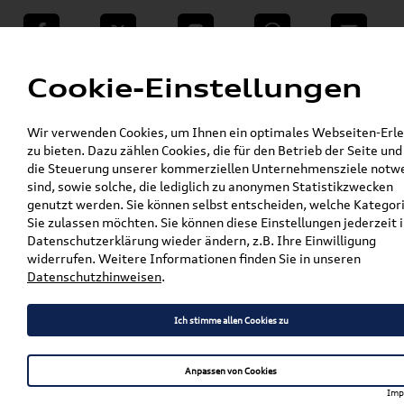
teilen
Twitter
Instagram
WhatsApp
E-Mail
Menü
Cookie-Einstellungen
»
Wir verwenden Cookies, um Ihnen ein optimales Webseiten-Erle
VW Shop - VW Originalteile und Zubehör
zu bieten. Dazu zählen Cookies, die für den Betrieb der Seite und
»
»
Audi Produkte
Audi Original Zubehör
die Steuerung unserer kommerziellen Unternehmensziele notw
»
Sport & Design
Schriftzüge & Dekorfolien
sind, sowie solche, die lediglich zu anonymen Statistikzwecken
»
genutzt werden. Sie können selbst entscheiden, welche Kategor
Original Audi TFSI Schriftzug Chrom
Sie zulassen möchten. Sie können diese Einstellungen jederzeit i
8X0853737A 2ZZ
Datenschutzerklärung wieder ändern, z.B. Ihre Einwilligung
widerrufen. Weitere Informationen finden Sie in unseren
Original Audi TFSI Schriftzug
Datenschutzhinweisen
.
Chrom 8X0853737A 2ZZ
Ich stimme allen Cookies zu
Anpassen von Cookies
Artikelbeschreibung
Imp