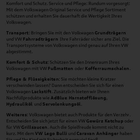
Komfort und Schutz. Service und Pflege: Rundum vorgesorgt:
Mit dem Volkswagen Original Service und Pflege Sortiment
schützen und erhalten Sie dauerhaft die Wertigkeit Ihres
Volkswagen.
Transport
: Bringen Sie mit den Volkwagen
Grundträgern
und VW
Fahrradträgern
Ihre Fahrräder sicher ans Ziel. Die
Transportsysteme von Volkswagen sind genau auf Ihren VW
abgestimmt.
Komfort & Schutz
: Schützen Sie den Innenraum Ihres
Volkswagen mit VW
Fußmatten
oder
Kofferraumschalen
.
Pflege & Flüssigkeiten
: Sie möchten kleine Kratzer
verschwinden lassen? Dann entscheiden Sie sich für einen
Volkswagen
Lackstift
. Zusätzlich bieten wir Ihnen
Nachfüllprodukte wie
AdBlue Harnstofflösung
,
Hydrauliköl
und
Servolenkungsöl
.
Weiteres
: Volkswagen bietet auch Produkte für den Verzehr.
Entscheiden Sie sich jetzt für einen VW
Gewürz Ketchup
oder
für VW
Grillsaucen
. Auch die Spielfreude kommt nicht zu
kurz. Mit dem
VW Lego Bulli
und
Caravan Anhänger
haben
Sie und Ihr Kind mit Sicherheit ganz viel Spaß.