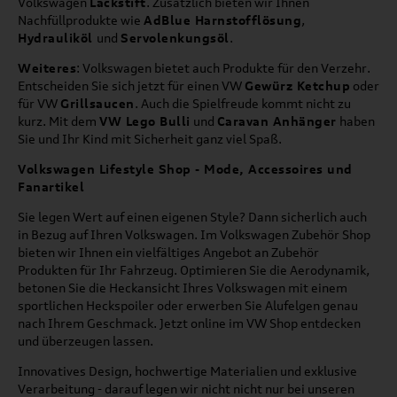
Volkswagen
Lackstift
. Zusätzlich bieten wir Ihnen
Nachfüllprodukte wie
AdBlue Harnstofflösung
,
Hydrauliköl
und
Servolenkungsöl
.
Weiteres
: Volkswagen bietet auch Produkte für den Verzehr.
Entscheiden Sie sich jetzt für einen VW
Gewürz Ketchup
oder
für VW
Grillsaucen
. Auch die Spielfreude kommt nicht zu
kurz. Mit dem
VW Lego Bulli
und
Caravan Anhänger
haben
Sie und Ihr Kind mit Sicherheit ganz viel Spaß.
Volkswagen Lifestyle Shop - Mode, Accessoires und
Fanartikel
Sie legen Wert auf einen eigenen Style? Dann sicherlich auch
in Bezug auf Ihren Volkswagen. Im Volkswagen Zubehör Shop
bieten wir Ihnen ein vielfältiges Angebot an Zubehör
Produkten für Ihr Fahrzeug. Optimieren Sie die Aerodynamik,
betonen Sie die Heckansicht Ihres Volkswagen mit einem
sportlichen Heckspoiler oder erwerben Sie Alufelgen genau
nach Ihrem Geschmack. Jetzt online im VW Shop entdecken
und überzeugen lassen.
Innovatives Design, hochwertige Materialien und exklusive
Verarbeitung - darauf legen wir nicht nicht nur bei unseren