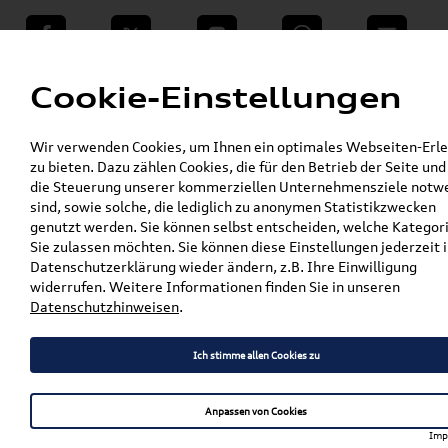
teilen
Twitter
Instagram
WhatsApp
E-Mail
Menü
Cookie-Einstellungen
»
Wir verwenden Cookies, um Ihnen ein optimales Webseiten-Erle
VW Shop - VW Originalteile und Zubehör
zu bieten. Dazu zählen Cookies, die für den Betrieb der Seite und
»
»
Audi Produkte
Audi Original Zubehör
die Steuerung unserer kommerziellen Unternehmensziele notw
»
»
Komfort & Schutz
Fußmatten
sind, sowie solche, die lediglich zu anonymen Statistikzwecken
»
Original Audi Gummifußmatten
A1 / S1
genutzt werden. Sie können selbst entscheiden, welche Kategor
»
Sie zulassen möchten. Sie können diese Einstellungen jederzeit i
Original Audi A1 Sportback (GB)
Datenschutzerklärung wieder ändern, z.B. Ihre Einwilligung
Gummifußmatten Hinten 82A061511 041
widerrufen. Weitere Informationen finden Sie in unseren
Datenschutzhinweisen
.
Original Audi A1 Sportback
(GB) Gummifußmatten
Ich stimme allen Cookies zu
Hinten 82A061511 041
Anpassen von Cookies
Imp