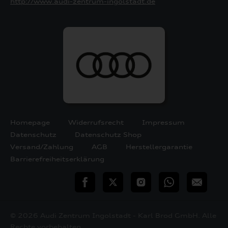
http://www.audi-zentrum-ingolstadt.de
Homepage
Widerrufsrecht
Impressum
Datenschutz
Datenschutz Shop
Versand/Zahlung
AGB
Herstellergarantie
Barrierefreiheitserklärung
teilen
Twitter
Instagram
WhatsApp
E-
Mail
© 2026 Audi Zentrum Ingolstadt - Karl Brod GmbH. Alle
Rechte vorbehalten