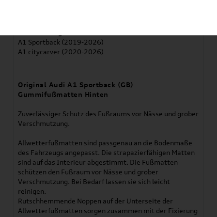
Artikelbeschreibung
Verwendung:
A1 Sportback (2019-2026)
A1 citycarver (2020-2026)
Original Audi A1 Sportback (GB)
Gummifußmatten Hinten
Zuverlässiger Schutz des Fußraums vor Nässe und grober
Verschmutzung.
Allwetterfußmatten sind passgenau an die Bodenmaße
des Fahrzeugs angepasst. Die strapazierfähigen Matten
sind auf das Interieur abgestimmt. Die Fußmatten
schützen den Fußraum vor Nässe und grober
Verschmutzung. Bei Bedarf lassen sie sich leicht
reinigen.
Rutschhemmende Noppen auf der Unterseite der
Allwetterfußmatten sorgen zusammen mit der Fixierung