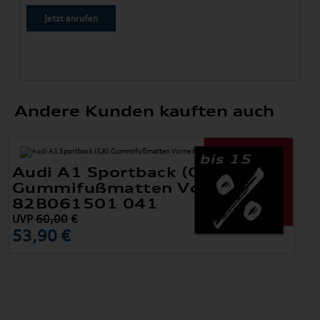
Jetzt anrufen
Andere Kunden kauften auch
bis 15
Audi A1 Sportback (GB)
Gummifußmatten Vorne
82B061501 041
UVP
60,00
€
53,90 €