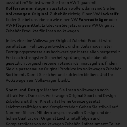
ausstatten? Selbst wenn Sie Ihren VW Tiguan mit
Kofferraumeinlagen
ausstatten wollen, dann sind Sie bei
Volkswagen Original Zubehör
richtig. Einen VW
Lackstift
finden Sie bei uns ebenso wie einen VW
Fahrradträger
oder
VW
Pflegemittel
. Entdecken Sie jetzt unsere VW Original
Zubehör Produkte für Ihren Volkswagen.
Jedes einzelne Volkswagen Original Zubehör Produkt wird
parallel zum Fahrzeug entwickelt und mittels modernster
Fertigungsprozesse aus hochwertigen Materialien hergestellt.
Erst nach strengsten Sicherheitsprüfungen, die über die
gesetzlich vorgeschriebenen Standards hinausgehen, finden
Sie die passgenauen Original Produkte im Volkswagen Zubehör
Sortiment. Damit Sie sicher und zufrieden bleiben. Und Ihr
Volkswagen ein Volkswagen bleibt.
Sport und Design
: Machen Sie Ihren Volkswagen noch
attraktiver. Dank des Volkswagen Original Sport und Design
Zubehörs ist Ihrer Kreativität keine Grenze gesetzt.
Leichtmetallfelgen und Kompletträder: Gehen Sie stilvoll auf
Nummer Sicher. Mit dem anspruchsvollen Design und der
hohen Qualität der Original Leichtmetallfelgen und
Kompletträder von Volkswagen Zubehör. Infotainment: Teilen