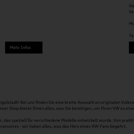
Si
Se
Mo
Te
Mehr Infos
olstadt! Bei uns finden Sie eine breite Auswahl an originalen Vol
 Unser Shop bietet Ihnen alles, was Sie benötigen, um Ihren VW zu ei
, das speziell für verschiedene Modelle entwickelt wurde. Von pra
essoires - wir haben alles, was das Herz eines VW-Fans begehrt.