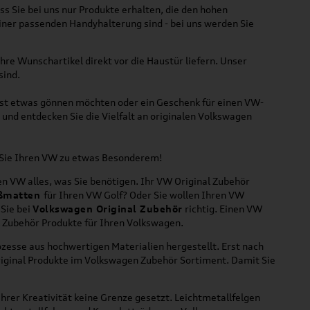
ss Sie bei uns nur Produkte erhalten, die den hohen
iner passenden Handyhalterung sind - bei uns werden Sie
hre Wunschartikel direkt vor die Haustür liefern. Unser
sind.
lbst etwas gönnen möchten oder ein Geschenk für einen VW-
und entdecken Sie die Vielfalt an originalen Volkswagen
n Sie Ihren VW zu etwas Besonderem!
n VW alles, was Sie benötigen. Ihr VW Original Zubehör
ßmatten
für Ihren VW Golf? Oder Sie wollen Ihren VW
 Sie bei
Volkswagen Original Zubehör
richtig. Einen VW
l Zubehör Produkte für Ihren Volkswagen.
zesse aus hochwertigen Materialien hergestellt. Erst nach
riginal Produkte im Volkswagen Zubehör Sortiment. Damit Sie
hrer Kreativität keine Grenze gesetzt. Leichtmetallfelgen