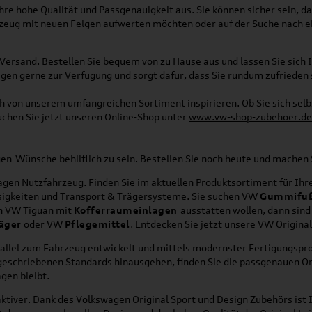
re hohe Qualität und Passgenauigkeit aus. Sie können sicher sein, da
rzeug mit neuen Felgen aufwerten möchten oder auf der Suche nach e
Versand. Bestellen Sie bequem von zu Hause aus und lassen Sie sich I
gen gerne zur Verfügung und sorgt dafür, dass Sie rundum zufrieden 
ich von unserem umfangreichen Sortiment inspirieren. Ob Sie sich se
uchen Sie jetzt unseren Online-Shop unter
www.vw-shop-zubehoer.de
agen-Wünsche behilflich zu sein. Bestellen Sie noch heute und mache
en Nutzfahrzeug. Finden Sie im aktuellen Produktsortiment für Ihre
üssigkeiten und Transport & Trägersysteme. Sie suchen VW
Gummifu
en VW Tiguan mit
Kofferraumeinlagen
ausstatten wollen, dann sind
äger
oder VW
Pflegemittel
. Entdecken Sie jetzt unsere VW Origina
allel zum Fahrzeug entwickelt und mittels modernster Fertigungspro
orgeschriebenen Standards hinausgehen, finden Sie die passgenauen O
gen bleibt.
ktiver. Dank des Volkswagen Original Sport und Design Zubehörs ist I