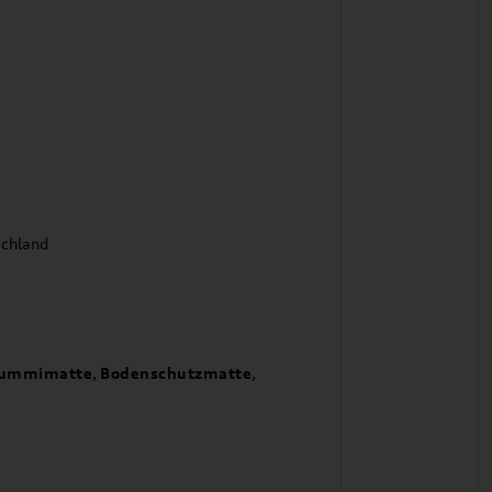
schland
ummimatte
,
Bodenschutzmatte
,