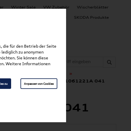
er
Winter Sale
VW Zubehör
Wischerblätter
Audi Produkte
SEAT Produkte
SKODA Produkte
 die für den Betrieb der Seite
 lediglich zu anonymen
möchten. Sie können diese
fen. Weitere Informationen
»
»
t & Schutz
Fußmatten
ußmatten vorn, schwarz 8Y1061221A 041
ies zu
Anpassen von Cookies
e
1061221A 041