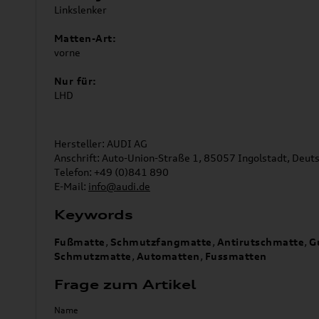
Linkslenker
Matten-Art:
vorne
Nur für:
LHD
Hersteller: AUDI AG
Anschrift: Auto-Union-Straße 1, 85057 Ingolstadt, Deut
Telefon: +49 (0)841 890
E-Mail:
info@audi.de
Keywords
Fußmatte
,
Schmutzfangmatte
,
Antirutschmatte
,
G
Schmutzmatte
,
Automatten
,
Fussmatten
Frage zum Artikel
Name