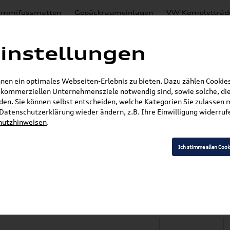
mmifussmatten
Gepäckraumeinlagen
VW Kompletträd
Mystery Boxen
Motoröl
% Sale
Nachrüstlösungen
instellungen
en
Lackierungen
en ein optimales Webseiten-Erlebnis zu bieten. Dazu zählen Cookies,
E-Mail
r kommerziellen Unternehmensziele notwendig sind, sowie solche, die
en. Sie können selbst entscheiden, welche Kategorien Sie zulassen 
r Datenschutzerklärung wieder ändern, z.B. Ihre Einwilligung widerru
hutzhinweisen
.
»
»
Audi Produkte
Audi Original Zubehör
Komfor
»
Original Audi S3 Sportback/Limousine Gummif
Ich stimme allen Cook
 Sportback/Limousin
 vorn, schwarz 8Y