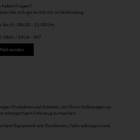
e haben Fragen?
tzen Sie sich gerne mit mir in Verbindung.
. bis Fr.: 08.00 - 15.00 Uhr
l: 0841 / 4914 - 307
Mail senden
kswagen Produkten und Zubehör, um Ihren Volkswagen zu
nem einzigartigen Fahrzeug zu machen.
ktischem Equipment wie Dachboxen, Fahrradträgern und