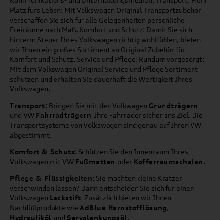
Kommunikations- und Unterhaltungsmedien. Transport: Mehr
Platz fürs Leben: Mit Volkswagen Original Transportzubehör
verschaffen Sie sich für alle Gelegenheiten persönliche
Freiräume nach Maß. Komfort und Schutz: Damit Sie sich
hinterm Steuer Ihres Volkswagen richtig wohlfühlen, bieten
wir Ihnen ein großes Sortiment an Original Zubehör für
Komfort und Schutz. Service und Pflege: Rundum vorgesorgt:
Mit dem Volkswagen Original Service und Pflege Sortiment
schützen und erhalten Sie dauerhaft die Wertigkeit Ihres
Volkswagen.
Transport
: Bringen Sie mit den Volkwagen
Grundträgern
und VW
Fahrradträgern
Ihre Fahrräder sicher ans Ziel. Die
Transportsysteme von Volkswagen sind genau auf Ihren VW
abgestimmt.
Komfort & Schutz
: Schützen Sie den Innenraum Ihres
Volkswagen mit VW
Fußmatten
oder
Kofferraumschalen
.
Pflege & Flüssigkeiten
: Sie möchten kleine Kratzer
verschwinden lassen? Dann entscheiden Sie sich für einen
Volkswagen
Lackstift
. Zusätzlich bieten wir Ihnen
Nachfüllprodukte wie
AdBlue Harnstofflösung
,
Hydrauliköl
und
Servolenkungsöl
.