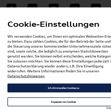
teilen
Twitter
Instagram
WhatsApp
E-Mail
Menü
Cookie-Einstellungen
»
Wir verwenden Cookies, um Ihnen ein optimales Webseiten-Erle
VW Shop - VW Originalteile und Zubehör
zu bieten. Dazu zählen Cookies, die für den Betrieb der Seite und
»
»
Audi Produkte
Audi Original Zubehör
die Steuerung unserer kommerziellen Unternehmensziele notw
»
Komfort & Schutz
Sonnenschutzsysteme
sind, sowie solche, die lediglich zu anonymen Statistikzwecken
»
genutzt werden. Sie können selbst entscheiden, welche Kategor
Original Audi Q5/SQ5 (FY)
Sie zulassen möchten. Sie können diese Einstellungen jederzeit i
Sonnenschutzsystem 3er-Set 80A064160
Datenschutzerklärung wieder ändern, z.B. Ihre Einwilligung
widerrufen. Weitere Informationen finden Sie in unseren
Original Audi Q5/SQ5 (FY)
Datenschutzhinweisen
.
Sonnenschutzsystem 3er-Set
Ich stimme allen Cookies zu
80A064160
Anpassen von Cookies
Imp