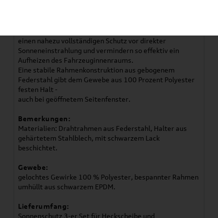
Artikelbeschreibung
Die hochwertigen Sonnenschutzsysteme von Audi
Original Zubehör bieten Seiten- und Heckscheiben
einen nahezu vollständigen Schutz vor direkter
Sonneneinstrahlung und vermindern so effektiv ein
Aufheizen des Fahrzeuginnenraums.
Eine stabile Rahmenkonstruktion aus gebogenem
Federstahl gibt dem Gewebe aus 100 Prozent Polyester
festen Halt -
auch bei geöffnetem Seitenfenster.
Bemerkungen:
Materialien: Drahtrahmen aus Federstahl, Halter aus
gehärtetem Stahlblech, mit schwarzem Lack
beschichtet.
Gewebe:
gelochtes Gewirke 100 % Polyester, bespannter Rahmen
umhüllt aus schwarzem EPDM.
Lieferumfang:
Sonnenschutz 3-er Set für Heckscheibe und