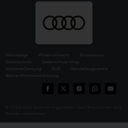
Homepage
Widerrufsrecht
Impressum
Datenschutz
Datenschutz Shop
Versand/Zahlung
AGB
Herstellergarantie
Barrierefreiheitserklärung
teilen
Twitter
Instagram
WhatsApp
E-
Mail
© 2026 Audi Zentrum Ingolstadt - Karl Brod GmbH. Alle
Rechte vorbehalten