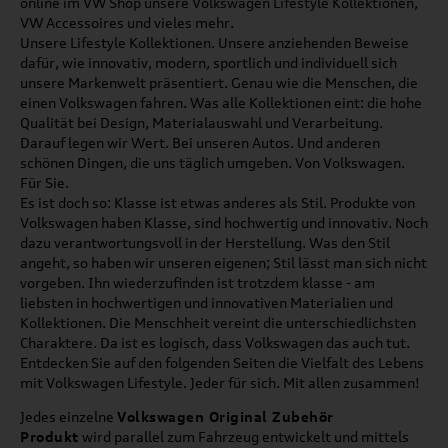
online im VW Shop unsere Volkswagen Lifestyle Kollektionen,
VW Accessoires und vieles mehr.
Unsere Lifestyle Kollektionen. Unsere anziehenden Beweise
dafür, wie innovativ, modern, sportlich und individuell sich
unsere Markenwelt präsentiert. Genau wie die Menschen, die
einen Volkswagen fahren. Was alle Kollektionen eint: die hohe
Qualität bei Design, Materialauswahl und Verarbeitung.
Darauf legen wir Wert. Bei unseren Autos. Und anderen
schönen Dingen, die uns täglich umgeben. Von Volkswagen.
Für Sie.
Es ist doch so: Klasse ist etwas anderes als Stil. Produkte von
Volkswagen haben Klasse, sind hochwertig und innovativ. Noch
dazu verantwortungsvoll in der Herstellung. Was den Stil
angeht, so haben wir unseren eigenen; Stil lässt man sich nicht
vorgeben. Ihn wiederzufinden ist trotzdem klasse - am
liebsten in hochwertigen und innovativen Materialien und
Kollektionen. Die Menschheit vereint die unterschiedlichsten
Charaktere. Da ist es logisch, dass Volkswagen das auch tut.
Entdecken Sie auf den folgenden Seiten die Vielfalt des Lebens
mit Volkswagen Lifestyle. Jeder für sich. Mit allen zusammen!
Jedes einzelne
Volkswagen Original Zubehör
Produkt
wird parallel zum Fahrzeug entwickelt und mittels