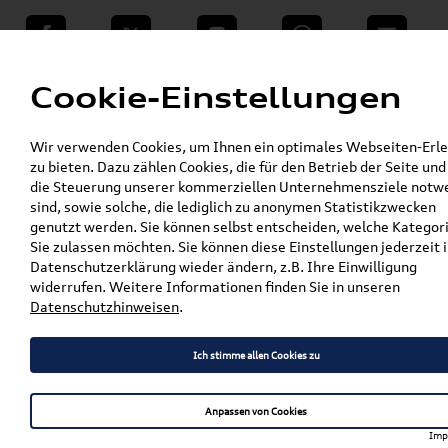
teilen
Twitter
Instagram
WhatsApp
E-Mail
Menü
Cookie-Einstellungen
»
Wir verwenden Cookies, um Ihnen ein optimales Webseiten-Erle
VW Shop - VW Originalteile und Zubehör
zu bieten. Dazu zählen Cookies, die für den Betrieb der Seite und
»
»
Audi Produkte
Audi Original Zubehör
die Steuerung unserer kommerziellen Unternehmensziele notw
»
Sport & Design
Schriftzüge & Dekorfolien
sind, sowie solche, die lediglich zu anonymen Statistikzwecken
»
genutzt werden. Sie können selbst entscheiden, welche Kategor
Original Audi Ringe in Schwarz TT/TTS (FV) für
Sie zulassen möchten. Sie können diese Einstellungen jederzeit i
das Heck 8S0071802
Datenschutzerklärung wieder ändern, z.B. Ihre Einwilligung
widerrufen. Weitere Informationen finden Sie in unseren
Original Audi Ringe in
Datenschutzhinweisen
.
Schwarz TT/TTS (FV) für das
Ich stimme allen Cookies zu
Heck 8S0071802
Anpassen von Cookies
Imp