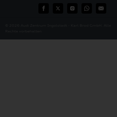
teilen
Twitter
Instagram
WhatsApp
E-
Mail
© 2026 Audi Zentrum Ingolstadt - Karl Brod GmbH. Alle
Rechte vorbehalten