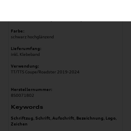
Artikelbeschreibung
Zur Individualisierung Ihres Fahrzeuges.
Farbe:
schwarz hochglänzend
Lieferumfang:
inkl. Klebeband
Verwendung:
TT/TTS Coupe/Roadster 2019-2024
Herstellernummer:
8S0071802
Keywords
Schriftzug
,
Schrift
,
Aufschrift
,
Bezeichnung
,
Logo
,
Zeichen