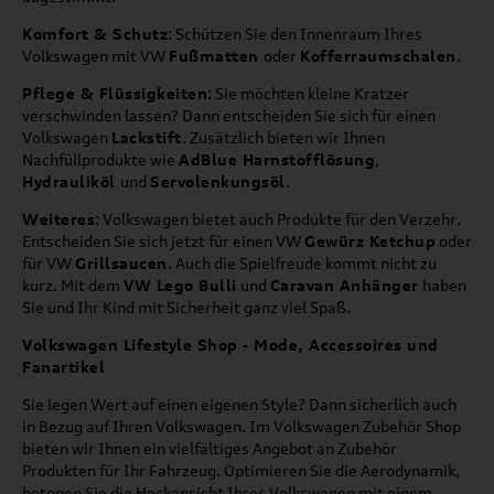
Komfort & Schutz
: Schützen Sie den Innenraum Ihres
Volkswagen mit VW
Fußmatten
oder
Kofferraumschalen
.
Pflege & Flüssigkeiten
: Sie möchten kleine Kratzer
verschwinden lassen? Dann entscheiden Sie sich für einen
Volkswagen
Lackstift
. Zusätzlich bieten wir Ihnen
Nachfüllprodukte wie
AdBlue Harnstofflösung
,
Hydrauliköl
und
Servolenkungsöl
.
Weiteres
: Volkswagen bietet auch Produkte für den Verzehr.
Entscheiden Sie sich jetzt für einen VW
Gewürz Ketchup
oder
für VW
Grillsaucen
. Auch die Spielfreude kommt nicht zu
kurz. Mit dem
VW Lego Bulli
und
Caravan Anhänger
haben
Sie und Ihr Kind mit Sicherheit ganz viel Spaß.
Volkswagen Lifestyle Shop - Mode, Accessoires und
Fanartikel
Sie legen Wert auf einen eigenen Style? Dann sicherlich auch
in Bezug auf Ihren Volkswagen. Im Volkswagen Zubehör Shop
bieten wir Ihnen ein vielfältiges Angebot an Zubehör
Produkten für Ihr Fahrzeug. Optimieren Sie die Aerodynamik,
betonen Sie die Heckansicht Ihres Volkswagen mit einem