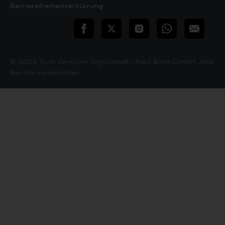
Barrierefreiheitserklärung
teilen
Twitter
Instagram
WhatsApp
E-
Mail
© 2026 Audi Zentrum Ingolstadt - Karl Brod GmbH. Alle
Rechte vorbehalten