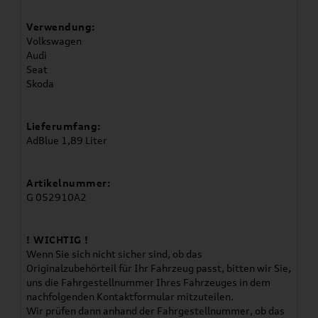
Verwendung:
Volkswagen
Audi
Seat
Skoda
Lieferumfang:
AdBlue 1,89 Liter
Artikelnummer:
G 052910A2
! WICHTIG !
Wenn Sie sich nicht sicher sind, ob das
Originalzubehörteil für Ihr Fahrzeug passt, bitten wir Sie,
uns die Fahrgestellnummer Ihres Fahrzeuges in dem
nachfolgenden Kontaktformular mitzuteilen.
Wir prüfen dann anhand der Fahrgestellnummer, ob das