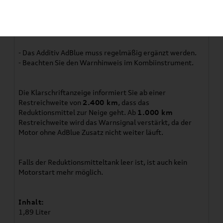
Artikelbeschreibung
AdBlue® Harnstoff 1.89L Diesel Exhaust Fluid
- Das Additiv AdBlue muss regelmäßig ergänzt werden.
- Beachten Sie den Warnhinweis im Kombiinstrument.
Die Klarschriftanzeige informiert Sie ab einer
Restreichweite von
2.400 km
, dass das
Reduktionsmittel zur Neige geht. Ab
1.000 km
Restreichweite wird das Warnsignal verstärkt, da der
Motor ohne AdBlue Zusatz nicht weiter läuft.
Falls der Reduktionsmitteltank leer ist, ist auch kein
Motorstart mehr möglich.
Inhalt:
1,89 Liter