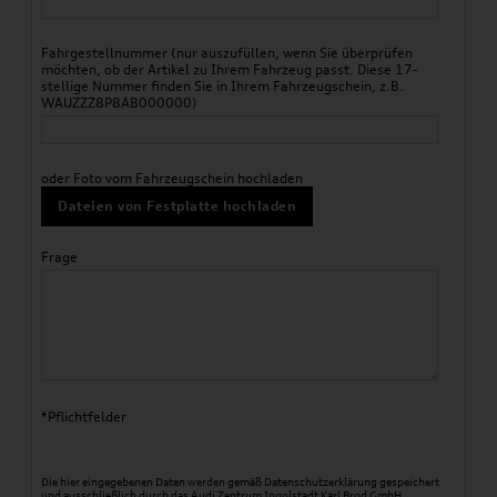
Fahrgestellnummer (nur auszufüllen, wenn Sie überprüfen
möchten, ob der Artikel zu Ihrem Fahrzeug passt. Diese 17-
stellige Nummer finden Sie in Ihrem Fahrzeugschein, z.B.
WAUZZZ8P8AB000000)
oder Foto vom Fahrzeugschein hochladen
Dateien von Festplatte hochladen
Frage
*Pflichtfelder
Die hier eingegebenen Daten werden gemäß
Datenschutzerklärung
gespeichert
und ausschließlich durch das Audi Zentrum Ingolstadt Karl Brod GmbH