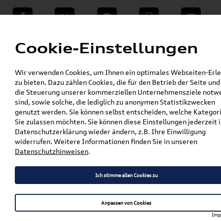
teilen
Twitter
Instagram
WhatsApp
E-Mail
Menü
Cookie-Einstellungen
»
Wir verwenden Cookies, um Ihnen ein optimales Webseiten-Erle
VW Shop - VW Originalteile und Zubehör
zu bieten. Dazu zählen Cookies, die für den Betrieb der Seite und
»
»
Audi Produkte
Audi Original Zubehör
die Steuerung unserer kommerziellen Unternehmensziele notw
Pflege, Flüssigkeiten, Lackstifte u. Spraydosen
sind, sowie solche, die lediglich zu anonymen Statistikzwecken
»
»
Flüssigkeiten
genutzt werden. Sie können selbst entscheiden, welche Kategor
VW Audi Seat Skoda AdBlue® Harnstoff 1.89L
Sie zulassen möchten. Sie können diese Einstellungen jederzeit i
Diesel Exhaust Fluid Nachfüllen
Datenschutzerklärung wieder ändern, z.B. Ihre Einwilligung
widerrufen. Weitere Informationen finden Sie in unseren
VW Audi Seat Skoda AdBlue®
Datenschutzhinweisen
.
Harnstoff 1.89L Diesel
Ich stimme allen Cookies zu
Exhaust Fluid Nachfüllen
Anpassen von Cookies
Imp