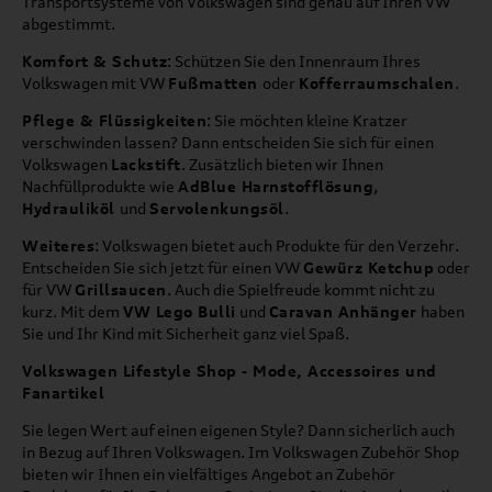
Transportsysteme von Volkswagen sind genau auf Ihren VW
abgestimmt.
Komfort & Schutz
: Schützen Sie den Innenraum Ihres
Volkswagen mit VW
Fußmatten
oder
Kofferraumschalen
.
Pflege & Flüssigkeiten
: Sie möchten kleine Kratzer
verschwinden lassen? Dann entscheiden Sie sich für einen
Volkswagen
Lackstift
. Zusätzlich bieten wir Ihnen
Nachfüllprodukte wie
AdBlue Harnstofflösung
,
Hydrauliköl
und
Servolenkungsöl
.
Weiteres
: Volkswagen bietet auch Produkte für den Verzehr.
Entscheiden Sie sich jetzt für einen VW
Gewürz Ketchup
oder
für VW
Grillsaucen
. Auch die Spielfreude kommt nicht zu
kurz. Mit dem
VW Lego Bulli
und
Caravan Anhänger
haben
Sie und Ihr Kind mit Sicherheit ganz viel Spaß.
Volkswagen Lifestyle Shop - Mode, Accessoires und
Fanartikel
Sie legen Wert auf einen eigenen Style? Dann sicherlich auch
in Bezug auf Ihren Volkswagen. Im Volkswagen Zubehör Shop
bieten wir Ihnen ein vielfältiges Angebot an Zubehör