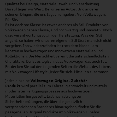
Qualität bei Design, Materialauswahl und Verarbeitung.
Darauf legen wir Wert. Bei unseren Autos. Und anderen
schönen Dingen, die uns täglich umgeben. Von Volkswagen.
Für Sie.
Es ist doch so: Klasse ist etwas anderes als Stil. Produkte von
Volkswagen haben Klasse, sind hochwertig und innovativ. Noch
dazu verantwortungsvoll in der Herstellung. Was den Stil
angeht, so haben wir unseren eigenen; Stil lässt man sich nicht
vorgeben. Ihn wiederzufinden ist trotzdem klasse - am
liebsten in hochwertigen und innovativen Materialien und
Kollektionen. Die Menschheit vereint die unterschiedlichsten
Charaktere. Da ist es logisch, dass Volkswagen das auch tut.
Entdecken Sie auf den folgenden Seiten die Vielfalt des Lebens
mit Volkswagen Lifestyle. Jeder für sich. Mit allen zusammen!
Jedes einzelne
Volkswagen Original Zubehör
Produkt
wird parallel zum Fahrzeug entwickelt und mittels
modernster Fertigungsprozesse aus hochwertigen
Materialien hergestellt. Erst nach strengsten
Sicherheitsprüfungen, die über die gesetzlich
vorgeschriebenen Standards hinausgehen, finden Sie die
passgenauen Original Produkte im Volkswagen Zubehör