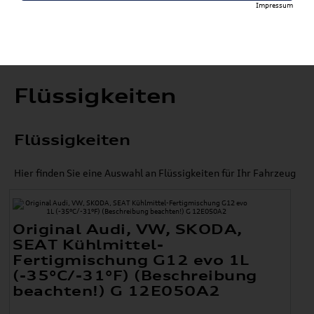
Impressum
Flüssigkeiten
Flüssigkeiten
Hier finden Sie eine Auswahl an Flüssigkeiten für Ihr Fahrzeug
Original Audi, VW, SKODA,
SEAT Kühlmittel-
Fertigmischung G12 evo 1L
(-35°C/-31°F) (Beschreibung
beachten!) G 12E050A2