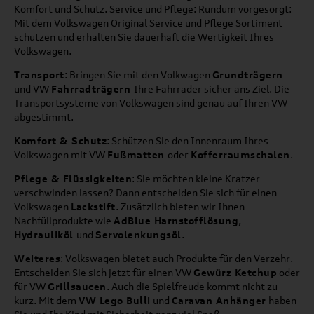
Komfort und Schutz. Service und Pflege: Rundum vorgesorgt:
Mit dem Volkswagen Original Service und Pflege Sortiment
schützen und erhalten Sie dauerhaft die Wertigkeit Ihres
Volkswagen.
Transport
: Bringen Sie mit den Volkwagen
Grundträgern
und VW
Fahrradträgern
Ihre Fahrräder sicher ans Ziel. Die
Transportsysteme von Volkswagen sind genau auf Ihren VW
abgestimmt.
Komfort & Schutz
: Schützen Sie den Innenraum Ihres
Volkswagen mit VW
Fußmatten
oder
Kofferraumschalen
.
Pflege & Flüssigkeiten
: Sie möchten kleine Kratzer
verschwinden lassen? Dann entscheiden Sie sich für einen
Volkswagen
Lackstift
. Zusätzlich bieten wir Ihnen
Nachfüllprodukte wie
AdBlue Harnstofflösung
,
Hydrauliköl
und
Servolenkungsöl
.
Weiteres
: Volkswagen bietet auch Produkte für den Verzehr.
Entscheiden Sie sich jetzt für einen VW
Gewürz Ketchup
oder
für VW
Grillsaucen
. Auch die Spielfreude kommt nicht zu
kurz. Mit dem
VW Lego Bulli
und
Caravan Anhänger
haben