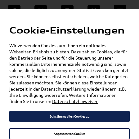
teilen
Twitter
Instagram
WhatsApp
E-Mail
Menü
»
Cookie-Einstellungen
VW Shop - VW Originalteile und Zubehör
»
»
Audi Produkte
Audi Original Zubehör
Pflege, Flüssigkeiten, Lackstifte u. Spraydosen
Wir verwenden Cookies, um Ihnen ein optimales
»
Flüssigkeiten
Webseiten-Erlebnis zu bieten. Dazu zählen Cookies, die für
den Betrieb der Seite und für die Steuerung unserer
kommerziellen Unternehmensziele notwendig sind, sowie
Mein Kundenkonto
Warenkorb
solche, die lediglich zu anonymen Statistikzwecken genutzt
werden. Sie können selbst entscheiden, welche Kategorien
Artikel für ihr Modell
Sie zulassen möchten. Sie können diese Einstellungen
jederzeit in der Datenschutzerklärung wieder ändern, z.B.
Marke wählen
Ihre Einwilligung widerrufen. Weitere Informationen
finden Sie in unseren
Datenschutzhinweisen
.
Modell wählen
Ich stimme allen Cookies zu
Karosserieform wählen
Anpassen von Cookies