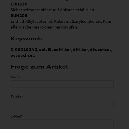
EUH210
Sicherheitsdatenblatt auf Anfrage erhältlich.
EUH208
Enthält Alkylacetamid, Kalziumalkarylsulphonat. Kann
allergische Reaktionen hervorrufen.
Keywords
G 060162A2
,
oel
,
öl
,
oelfilter
,
ölfilter
,
ölwechsel
,
oelwechsel
,
Frage zum Artikel
Name
Telefon
E-Mail*