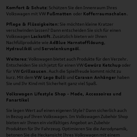
Komfort & Schutz
: Schützen Sie den Innenraum Ihres
Volkswagen mit VW
Fußmatten
oder
Kofferraumschalen
.
Pflege & Flüssigkeiten
: Sie möchten kleine Kratzer
verschwinden lassen? Dann entscheiden Sie sich für einen
Volkswagen
Lackstift
. Zusätzlich bieten wir Ihnen
Nachfüllprodukte wie
AdBlue Harnstofflösung
,
Hydrauliköl
und
Servolenkungsöl
.
Weiteres
: Volkswagen bietet auch Produkte für den Verzehr.
Entscheiden Sie sich jetzt für einen VW
Gewürz Ketchup
oder
für VW
Grillsaucen
. Auch die Spielfreude kommt nicht zu
kurz. Mit dem
VW Lego Bulli
und
Caravan Anhänger
haben
Sie und Ihr Kind mit Sicherheit ganz viel Spaß.
Volkswagen Lifestyle Shop - Mode, Accessoires und
Fanartikel
Sie legen Wert auf einen eigenen Style? Dann sicherlich auch
in Bezug auf Ihren Volkswagen. Im Volkswagen Zubehör Shop
bieten wir Ihnen ein vielfältiges Angebot an Zubehör
Produkten für Ihr Fahrzeug. Optimieren Sie die Aerodynamik,
betonen Sie die Heckansicht Ihres Volkswagen mit einem