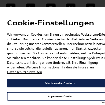
teilen
Twitter
Instagram
WhatsApp
E-Mail
Menü
Cookie-Einstellungen
»
Wir verwenden Cookies, um Ihnen ein optimales Webseiten-Erle
VW Shop - VW Originalteile und Zubehör
zu bieten. Dazu zählen Cookies, die für den Betrieb der Seite und
»
»
Audi Produkte
Audi Original Zubehör
die Steuerung unserer kommerziellen Unternehmensziele notw
Pflege, Flüssigkeiten, Lackstifte u. Spraydosen
sind, sowie solche, die lediglich zu anonymen Statistikzwecken
»
»
Flüssigkeiten
genutzt werden. Sie können selbst entscheiden, welche Kategor
Original Audi, VW ATF Getriebeöl für
Sie zulassen möchten. Sie können diese Einstellungen jederzeit i
Achsantrieb 1L (Beschreibung beachten!) G
Datenschutzerklärung wieder ändern, z.B. Ihre Einwilligung
060162A2
widerrufen. Weitere Informationen finden Sie in unseren
Datenschutzhinweisen
.
Original Audi, VW ATF
Getriebeöl für Achsantrieb
Ich stimme allen Cookies zu
1L (Beschreibung beachten!)
Anpassen von Cookies
G 060162A2
Imp