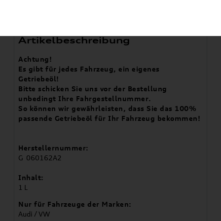
Artikelbeschreibung
Achtung!
Es gibt für jedes Fahrzeug, ein eigenes
Getriebeöl!
Bitte schicken Sie uns vor der Bestellung
unbedingt Ihre Fahrgestellnummer.
So können wir gewährleisten, dass Sie das 100%
passende Getriebeöl für Ihr Fahrzeug bekommen!
Herstellernummer:
G 060162A2
Inhalt:
1 L
Nur für Fahrzeuge der Marken:
Audi / VW