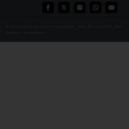
teilen
Twitter
Instagram
WhatsApp
E-
Mail
© 2026 Audi Zentrum Ingolstadt - Karl Brod GmbH. Alle
Rechte vorbehalten