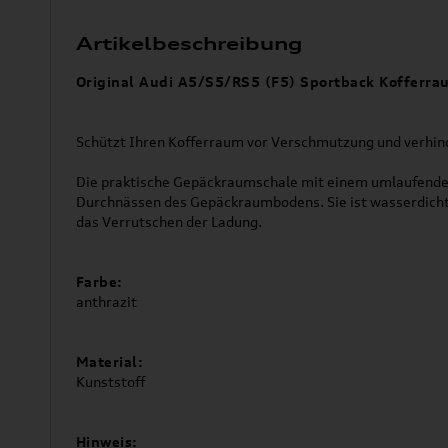
Artikelbeschreibung
Original Audi A5/S5/RS5 (F5) Sportback Kofferr
Schützt Ihren Kofferraum vor Verschmutzung und verhind
Die praktische Gepäckraumschale mit einem umlaufenden
Durchnässen des Gepäckraumbodens. Sie ist wasserdicht 
das Verrutschen der Ladung.
Farbe:
anthrazit
Material:
Kunststoff
Hinweis: