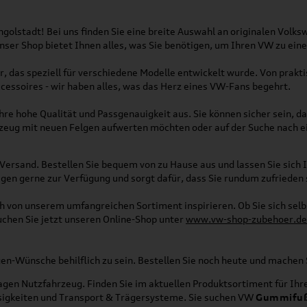
olstadt! Bei uns finden Sie eine breite Auswahl an originalen Vol
 Unser Shop bietet Ihnen alles, was Sie benötigen, um Ihren VW zu ei
, das speziell für verschiedene Modelle entwickelt wurde. Von pra
essoires - wir haben alles, was das Herz eines VW-Fans begehrt.
re hohe Qualität und Passgenauigkeit aus. Sie können sicher sein, da
rzeug mit neuen Felgen aufwerten möchten oder auf der Suche nach e
Versand. Bestellen Sie bequem von zu Hause aus und lassen Sie sich I
gen gerne zur Verfügung und sorgt dafür, dass Sie rundum zufrieden 
ich von unserem umfangreichen Sortiment inspirieren. Ob Sie sich se
uchen Sie jetzt unseren Online-Shop unter
www.vw-shop-zubehoer.de
agen-Wünsche behilflich zu sein. Bestellen Sie noch heute und mache
en Nutzfahrzeug. Finden Sie im aktuellen Produktsortiment für Ihre
üssigkeiten und Transport & Trägersysteme. Sie suchen VW
Gummifu