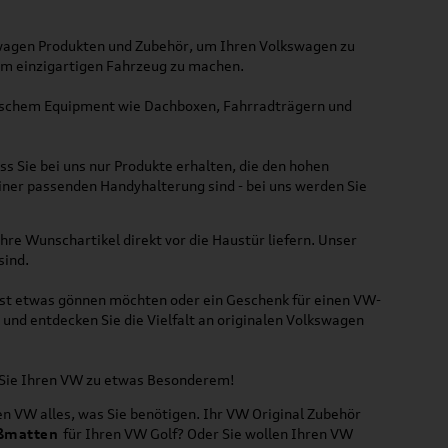
kswagen Produkten und Zubehör, um Ihren Volkswagen zu
nem einzigartigen Fahrzeug zu machen.
ktischem Equipment wie Dachboxen, Fahrradträgern und
ss Sie bei uns nur Produkte erhalten, die den hohen
iner passenden Handyhalterung sind - bei uns werden Sie
hre Wunschartikel direkt vor die Haustür liefern. Unser
sind.
lbst etwas gönnen möchten oder ein Geschenk für einen VW-
und entdecken Sie die Vielfalt an originalen Volkswagen
n Sie Ihren VW zu etwas Besonderem!
n VW alles, was Sie benötigen. Ihr VW Original Zubehör
ßmatten
für Ihren VW Golf? Oder Sie wollen Ihren VW