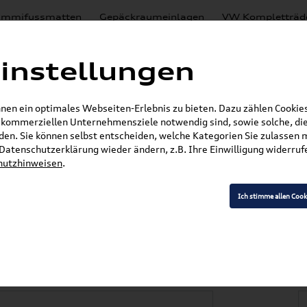
mmifussmatten
Gepäckraumeinlagen
VW Kompletträd
Mystery Boxen
Motoröl
% Sale
Nachrüstlösungen
instellungen
en
Lackierungen
en ein optimales Webseiten-Erlebnis zu bieten. Dazu zählen Cookies,
E-Mail
r kommerziellen Unternehmensziele notwendig sind, sowie solche, die
en. Sie können selbst entscheiden, welche Kategorien Sie zulassen 
r Datenschutzerklärung wieder ändern, z.B. Ihre Einwilligung widerru
hutzhinweisen
.
»
»
Audi Produkte
Audi Original Zubehör
Komfor
portback Kofferraumschale 8W8061180
Ich stimme allen Cook
/S5/RS5 (F5) Sportb
le 8W8061180