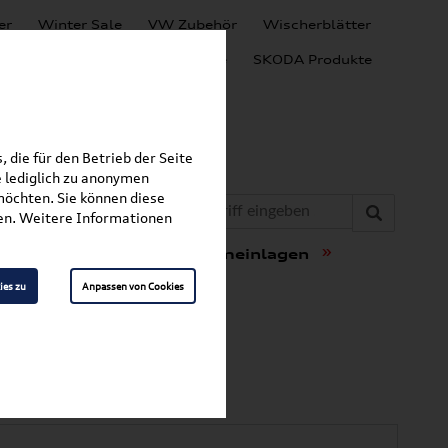
er
Winter Sale
VW Zubehör
Wischerblätter
Audi Produkte
SEAT Produkte
SKODA Produkte
 die für den Betrieb der Seite
 lediglich zu anonymen
möchten. Sie können diese
fen. Weitere Informationen
»
»
t & Schutz
Gepäckraumeinlagen
ies zu
Anpassen von Cookies
ack