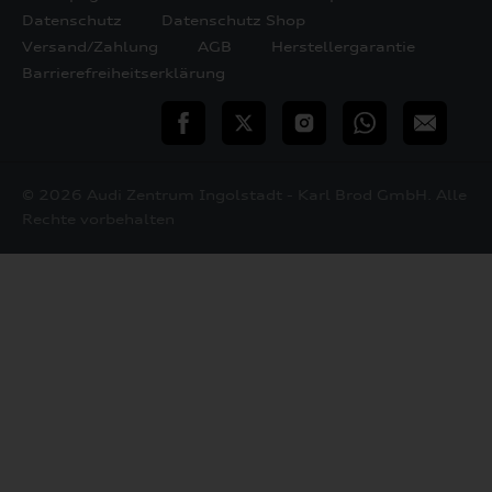
Datenschutz
Datenschutz Shop
Versand/Zahlung
AGB
Herstellergarantie
Barrierefreiheitserklärung
teilen
Twitter
Instagram
WhatsApp
E-
Mail
© 2026 Audi Zentrum Ingolstadt - Karl Brod GmbH. Alle
Rechte vorbehalten