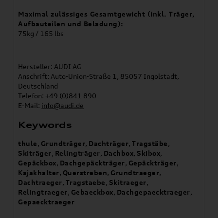
Maximal zulässiges Gesamtgewicht (inkl. Träger,
Aufbauteilen und Beladung):
75kg / 165 lbs
Hersteller: AUDI AG
Anschrift: Auto-Union-Straße 1, 85057 Ingolstadt,
Deutschland
Telefon: +49 (0)841 890
E-Mail:
info@audi.de
Keywords
thule
,
Grundträger
,
Dachträger
,
Tragstäbe
,
Skiträger
,
Relingträger
,
Dachbox
,
Skibox
,
Gepäckbox
,
Dachgepäckträger
,
Gepäckträger
,
Kajakhalter
,
Querstreben
,
Grundtraeger
,
Dachtraeger
,
Tragstaebe
,
Skitraeger
,
Relingtraeger
,
Gebaeckbox
,
Dachgepaecktraeger
,
Gepaecktraeger