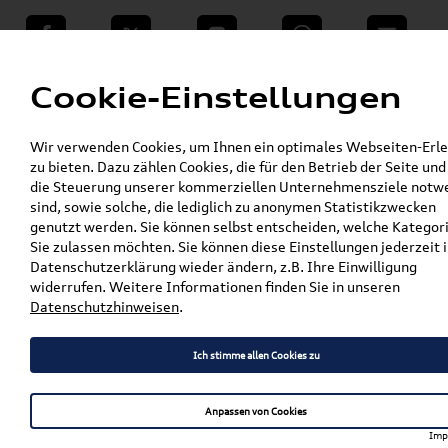
teilen
Twitter
Instagram
WhatsApp
E-Mail
Menü
Cookie-Einstellungen
»
Wir verwenden Cookies, um Ihnen ein optimales Webseiten-Erle
VW Shop - VW Originalteile und Zubehör
zu bieten. Dazu zählen Cookies, die für den Betrieb der Seite und
»
»
Audi Produkte
Audi Original Zubehör
die Steuerung unserer kommerziellen Unternehmensziele notw
»
Transport- & Trägersysteme
Grundträger
sind, sowie solche, die lediglich zu anonymen Statistikzwecken
»
»
Q8
genutzt werden. Sie können selbst entscheiden, welche Kategor
Grundträger für Audi Q8 Sportback e-tron
Sie zulassen möchten. Sie können diese Einstellungen jederzeit i
Datenschutzerklärung wieder ändern, z.B. Ihre Einwilligung
Grundträger für Audi Q8
widerrufen. Weitere Informationen finden Sie in unseren
Datenschutzhinweisen
.
Sportback e-tron
Ich stimme allen Cookies zu
Anpassen von Cookies
Artikelbeschreibung
Imp