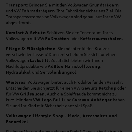
Transport
: Bringen Sie mit den Volkwagen
Grundträgern
und VW
Fahrradträgern
Ihre Fahrräder sicher ans Ziel. Die
Transportsysteme von Volkswagen sind genau auf Ihren VW
abgestimmt.
Komfort & Schutz
: Schützen Sie den Innenraum Ihres
Volkswagen mit VW
Fußmatten
oder
Kofferraumschalen
.
Pflege & Flüssigkeiten
: Sie möchten kleine Kratzer
verschwinden lassen? Dann entscheiden Sie sich für einen
Volkswagen
Lackstift
. Zusätzlich bieten wir Ihnen
Nachfüllprodukte wie
AdBlue Harnstofflösung
,
Hydrauliköl
und
Servolenkungsöl
.
Weiteres
: Volkswagen bietet auch Produkte für den Verzehr.
Entscheiden Sie sich jetzt für einen VW
Gewürz Ketchup
oder
für VW
Grillsaucen
. Auch die Spielfreude kommt nicht zu
kurz. Mit dem
VW Lego Bulli
und
Caravan Anhänger
haben
Sie und Ihr Kind mit Sicherheit ganz viel Spaß.
Volkswagen Lifestyle Shop - Mode, Accessoires und
Fanartikel
Sie legen Wert auf einen eigenen Style? Dann sicherlich auch