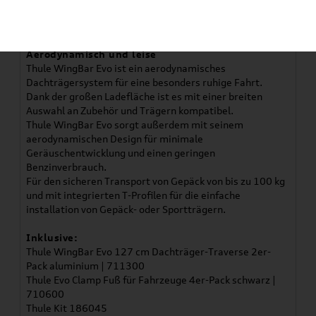
Verwendung:
Q8 Sportback 2023 -
Aerodynamisch und leise
Thule WingBar Evo ist ein aerodynamisches
Dachträgersystem für eine besonders ruhige Fahrt.
Dank der großen Ladefläche ist es mit einer breiten
Auswahl an Zubehör und Trägern kompatibel.
Thule WingBar Evo sorgt außerdem mit seinem
aerodynamischen Design für minimale
Geräuschentwicklung und einen geringen
Benzinverbrauch.
Für den sicheren Transport von Gepäck von bis zu 100 kg
und mit integrierten T-Profilen für die einfache
installation von Gepäck- oder Sportträgern.
Inklusive:
Thule WingBar Evo 127 cm Dachträger-Traverse 2er-
Pack aluminium | 711300
Thule Evo Clamp Fuß für Fahrzeuge 4er-Pack schwarz |
710600
Thule Kit 186045