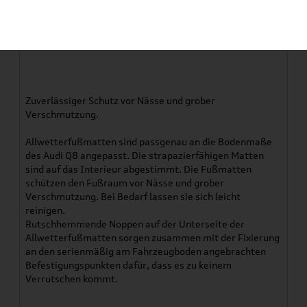
Artikelbeschreibung
Original Audi Q8 (4M) Gummifußmatten Satz
vorne
Zuverlässiger Schutz vor Nässe und grober
Verschmutzung.
Allwetterfußmatten sind passgenau an die Bodenmaße
des Audi Q8 angepasst. Die strapazierfähigen Matten
sind auf das Interieur abgestimmt. Die Fußmatten
schützen den Fußraum vor Nässe und grober
Verschmutzung. Bei Bedarf lassen sie sich leicht
reinigen.
Rutschhemmende Noppen auf der Unterseite der
Allwetterfußmatten sorgen zusammen mit der Fixierung
an den serienmäßig am Fahrzeugboden angebrachten
Befestigungspunkten dafür, dass es zu keinem
Verrutschen kommt.