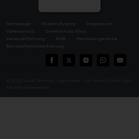
Homepage
Widerrufsrecht
Impressum
Datenschutz
Datenschutz Shop
Versand/Zahlung
AGB
Herstellergarantie
Barrierefreiheitserklärung
teilen
Twitter
Instagram
WhatsApp
E-
Mail
© 2026 Audi Zentrum Ingolstadt - Karl Brod GmbH. Alle
Rechte vorbehalten