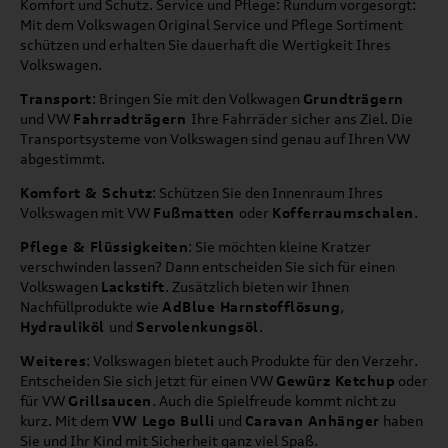
Komfort und Schutz. Service und Pflege: Rundum vorgesorgt:
Mit dem Volkswagen Original Service und Pflege Sortiment
schützen und erhalten Sie dauerhaft die Wertigkeit Ihres
Volkswagen.
Transport
: Bringen Sie mit den Volkwagen
Grundträgern
und VW
Fahrradträgern
Ihre Fahrräder sicher ans Ziel. Die
Transportsysteme von Volkswagen sind genau auf Ihren VW
abgestimmt.
Komfort & Schutz
: Schützen Sie den Innenraum Ihres
Volkswagen mit VW
Fußmatten
oder
Kofferraumschalen
.
Pflege & Flüssigkeiten
: Sie möchten kleine Kratzer
verschwinden lassen? Dann entscheiden Sie sich für einen
Volkswagen
Lackstift
. Zusätzlich bieten wir Ihnen
Nachfüllprodukte wie
AdBlue Harnstofflösung
,
Hydrauliköl
und
Servolenkungsöl
.
Weiteres
: Volkswagen bietet auch Produkte für den Verzehr.
Entscheiden Sie sich jetzt für einen VW
Gewürz Ketchup
oder
für VW
Grillsaucen
. Auch die Spielfreude kommt nicht zu
kurz. Mit dem
VW Lego Bulli
und
Caravan Anhänger
haben
Sie und Ihr Kind mit Sicherheit ganz viel Spaß.