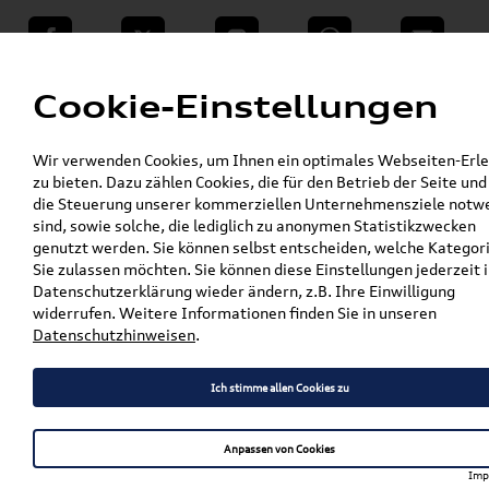
teilen
Twitter
Instagram
WhatsApp
E-Mail
Menü
Cookie-Einstellungen
»
Wir verwenden Cookies, um Ihnen ein optimales Webseiten-Erle
VW Shop - VW Originalteile und Zubehör
zu bieten. Dazu zählen Cookies, die für den Betrieb der Seite und
»
»
Audi Produkte
Audi Original Zubehör
die Steuerung unserer kommerziellen Unternehmensziele notw
»
»
Komfort & Schutz
Fußmatten
sind, sowie solche, die lediglich zu anonymen Statistikzwecken
»
»
Original Audi Gummifußmatten
Q8
genutzt werden. Sie können selbst entscheiden, welche Kategor
Original Audi Q8 (4M) Gummifußmatten Satz
Sie zulassen möchten. Sie können diese Einstellungen jederzeit i
Vorne 4M8061501 041
Datenschutzerklärung wieder ändern, z.B. Ihre Einwilligung
widerrufen. Weitere Informationen finden Sie in unseren
Original Audi Q8 (4M)
Datenschutzhinweisen
.
Gummifußmatten Satz
Ich stimme allen Cookies zu
Vorne 4M8061501 041
Anpassen von Cookies
Imp