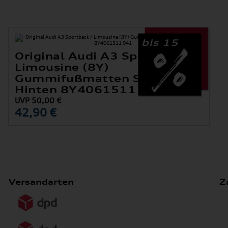
bis 15
Original Audi A3 Sportback /
Limousine (8Y)
Gummifußmatten Satz
Hinten 8Y4061511 041
UVP
50,00
€
42,90 €
Versandarten
Z