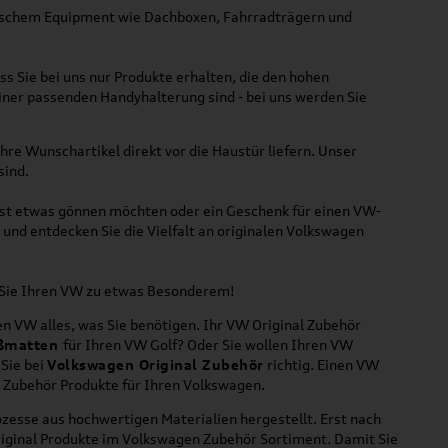
ktischem Equipment wie Dachboxen, Fahrradträgern und
ss Sie bei uns nur Produkte erhalten, die den hohen
iner passenden Handyhalterung sind - bei uns werden Sie
hre Wunschartikel direkt vor die Haustür liefern. Unser
sind.
lbst etwas gönnen möchten oder ein Geschenk für einen VW-
und entdecken Sie die Vielfalt an originalen Volkswagen
n Sie Ihren VW zu etwas Besonderem!
n VW alles, was Sie benötigen. Ihr VW Original Zubehör
ßmatten
für Ihren VW Golf? Oder Sie wollen Ihren VW
 Sie bei
Volkswagen Original Zubehör
richtig. Einen VW
l Zubehör Produkte für Ihren Volkswagen.
zesse aus hochwertigen Materialien hergestellt. Erst nach
riginal Produkte im Volkswagen Zubehör Sortiment. Damit Sie