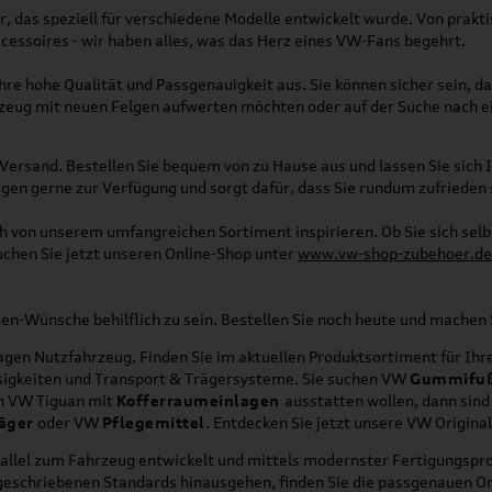
, das speziell für verschiedene Modelle entwickelt wurde. Von pra
essoires - wir haben alles, was das Herz eines VW-Fans begehrt.
re hohe Qualität und Passgenauigkeit aus. Sie können sicher sein, da
rzeug mit neuen Felgen aufwerten möchten oder auf der Suche nach e
Versand. Bestellen Sie bequem von zu Hause aus und lassen Sie sich I
gen gerne zur Verfügung und sorgt dafür, dass Sie rundum zufrieden 
ich von unserem umfangreichen Sortiment inspirieren. Ob Sie sich se
uchen Sie jetzt unseren Online-Shop unter
www.vw-shop-zubehoer.de
agen-Wünsche behilflich zu sein. Bestellen Sie noch heute und mache
en Nutzfahrzeug. Finden Sie im aktuellen Produktsortiment für Ihre
üssigkeiten und Transport & Trägersysteme. Sie suchen VW
Gummifu
en VW Tiguan mit
Kofferraumeinlagen
ausstatten wollen, dann sind
äger
oder VW
Pflegemittel
. Entdecken Sie jetzt unsere VW Origina
allel zum Fahrzeug entwickelt und mittels modernster Fertigungspro
orgeschriebenen Standards hinausgehen, finden Sie die passgenauen O