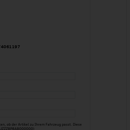
Y4061197
n, ob der Artikel zu Ihrem Fahrzeug passt. Diese
 WAUZZZ8P8AB000000)