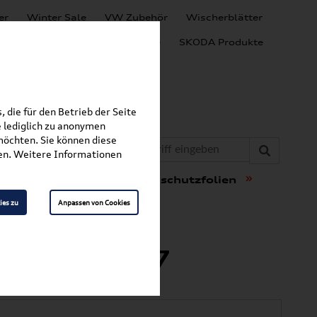
er
Winter Sale
VW Zubehör
Wischerblätter
Audi Produkte
SEAT Produkte
SKODA Produkte
 die für den Betrieb der Seite
 lediglich zu anonymen
möchten. Sie können diese
fen. Weitere Informationen
»
»
t & Schutz
Ladekantenschutzfolien
ies zu
Anpassen von Cookies
 8Y4061197