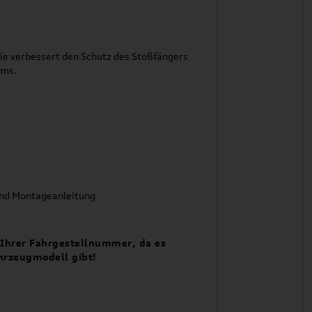
ie verbessert den Schutz des Stoßfängers
ums.
und Montageanleitung
t Ihrer Fahrgestellnummer, da es
hrzeugmodell gibt!