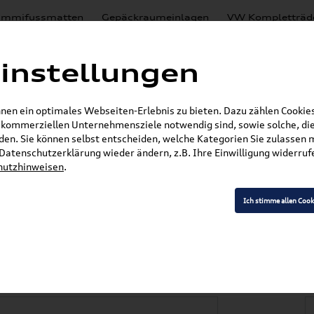
mmifussmatten
Gepäckraumeinlagen
VW Kompletträd
Mystery Boxen
Motoröl
% Sale
Nachrüstlösungen
instellungen
en
Lackierungen
en ein optimales Webseiten-Erlebnis zu bieten. Dazu zählen Cookies,
E-Mail
r kommerziellen Unternehmensziele notwendig sind, sowie solche, die
en. Sie können selbst entscheiden, welche Kategorien Sie zulassen 
r Datenschutzerklärung wieder ändern, z.B. Ihre Einwilligung widerru
hutzhinweisen
.
»
»
Audi Produkte
Audi Original Zubehör
Komfor
schutzfolie, transparent 8Y4061197
Ich stimme allen Cook
Sportback (8Y)
folie, transparent