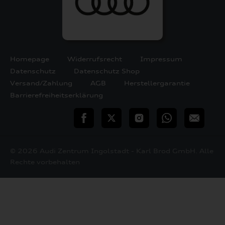
Homepage
Widerrufsrecht
Impressum
Datenschutz
Datenschutz Shop
Versand/Zahlung
AGB
Herstellergarantie
Barrierefreiheitserklärung
teilen
Twitter
Instagram
WhatsApp
E-
Mail
© 2026 Audi Zentrum Ingolstadt - Karl Brod GmbH. Alle
Rechte vorbehalten