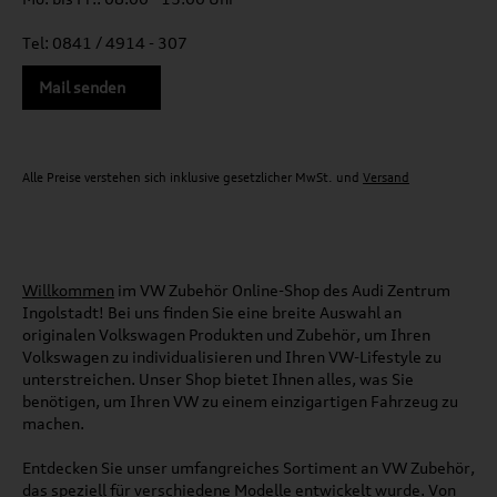
Tel: 0841 / 4914 - 307
Mail senden
Alle Preise verstehen sich inklusive gesetzlicher MwSt. und
Versand
Willkommen
im VW Zubehör Online-Shop des Audi Zentrum
Ingolstadt! Bei uns finden Sie eine breite Auswahl an
originalen Volkswagen Produkten und Zubehör, um Ihren
Volkswagen zu individualisieren und Ihren VW-Lifestyle zu
unterstreichen. Unser Shop bietet Ihnen alles, was Sie
benötigen, um Ihren VW zu einem einzigartigen Fahrzeug zu
machen.
Entdecken Sie unser umfangreiches Sortiment an VW Zubehör,
das speziell für verschiedene Modelle entwickelt wurde. Von