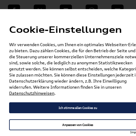
teilen
Twitter
Instagram
WhatsApp
E-Mail
Menü
Cookie-Einstellungen
»
Wir verwenden Cookies, um Ihnen ein optimales Webseiten-Erle
VW Shop - VW Originalteile und Zubehör
zu bieten. Dazu zählen Cookies, die für den Betrieb der Seite und
»
% Sale
die Steuerung unserer kommerziellen Unternehmensziele notw
Original Audi A6 Avant e-tron 1:43,
sind, sowie solche, die lediglich zu anonymen Statistikzwecken
Daytonagrau 5012426231
genutzt werden. Sie können selbst entscheiden, welche Kategor
Sie zulassen möchten. Sie können diese Einstellungen jederzeit i
Original Audi A6 Avant e-
Datenschutzerklärung wieder ändern, z.B. Ihre Einwilligung
widerrufen. Weitere Informationen finden Sie in unseren
tron 1:43, Daytonagrau
Datenschutzhinweisen
.
5012426231
Ich stimme allen Cookies zu
Artikelbeschreibung
Anpassen von Cookies
Imp