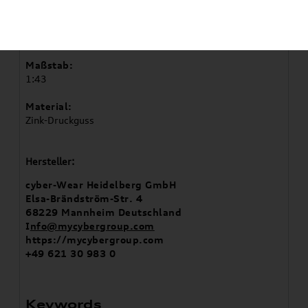
Der A6 Avant e-tron: Eine faszinierende Fusion aus
Design und Technologie. Das 1:43 Modellauto ist mehr
als ein Sammlerstück.
Maßstab:
1:43
Material:
Zink-Druckguss
Hersteller:
cyber-Wear Heidelberg GmbH
Elsa-Brändström-Str. 4
68229 Mannheim Deutschland
I
nfo@mycybergroup.com
https://mycybergroup.com
+49 621 30 983 0
Keywords