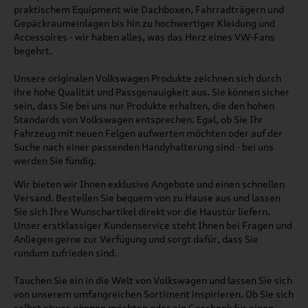
praktischem Equipment wie Dachboxen, Fahrradträgern und
Gepäckraumeinlagen bis hin zu hochwertiger Kleidung und
Accessoires - wir haben alles, was das Herz eines VW-Fans
begehrt.
Unsere originalen Volkswagen Produkte zeichnen sich durch
ihre hohe Qualität und Passgenauigkeit aus. Sie können sicher
sein, dass Sie bei uns nur Produkte erhalten, die den hohen
Standards von Volkswagen entsprechen. Egal, ob Sie Ihr
Fahrzeug mit neuen Felgen aufwerten möchten oder auf der
Suche nach einer passenden Handyhalterung sind - bei uns
werden Sie fündig.
Wir bieten wir Ihnen exklusive Angebote und einen schnellen
Versand. Bestellen Sie bequem von zu Hause aus und lassen
Sie sich Ihre Wunschartikel direkt vor die Haustür liefern.
Unser erstklassiger Kundenservice steht Ihnen bei Fragen und
Anliegen gerne zur Verfügung und sorgt dafür, dass Sie
rundum zufrieden sind.
Tauchen Sie ein in die Welt von Volkswagen und lassen Sie sich
von unserem umfangreichen Sortiment inspirieren. Ob Sie sich
selbst etwas gönnen möchten oder ein Geschenk für einen