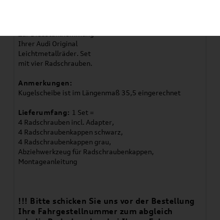
Artikelbeschreibung
Zur Diebstahlhemmung
Ihrer Audi Original
Leichtmetallräder. Set
mit vier Radschrauben.
Anmerkungen:
Kugelscheibe ist im Längenmaß 35,5 eingerechnet
Lieferumfang:
1 Set =
4 Radschrauben incl. Adapter,
4 Radschraubenkappen schwarz,
4 Radschraubenkappen grau,
Abziehwerkzeug für Radschraubenkappen,
Montageanleitung
!!! Bitte schicken Sie uns vor der Bestellung
Ihre Fahrgestellnummer zum abgleich