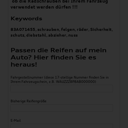
ob die Radschrauben bei Ihrem Fahrzeug
verwendet werden dürfen !!!
Keywords
83A071455
,
schrauben
,
felgen
,
räder
,
Sicherheit
,
schutz
,
diebstahl
,
abzieher
,
nuss
Passen die Reifen auf mein
Auto? Hier finden Sie es
heraus!
Fahrgestellnummer (diese 17-stellige Nummer finden Sie in
Ihrem Fahrzeugschein, z.B. WAUZZZ8P8AB000000)
Bisherige Reifengröße
E-Mail