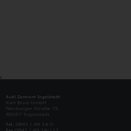
X
Audi Zentrum Ingolstadt
Karl Brod GmbH
Neuburger Straße 75
85057 Ingolstadt
Tel.
0841 / 49 14-0
Fax
0841 / 49 14-112