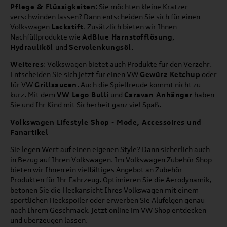
Pflege & Flüssigkeiten
: Sie möchten kleine Kratzer
verschwinden lassen? Dann entscheiden Sie sich für einen
Volkswagen
Lackstift
. Zusätzlich bieten wir Ihnen
Nachfüllprodukte wie
AdBlue Harnstofflösung
,
Hydrauliköl
und
Servolenkungsöl
.
Weiteres
: Volkswagen bietet auch Produkte für den Verzehr.
Entscheiden Sie sich jetzt für einen VW
Gewürz Ketchup
oder
für VW
Grillsaucen
. Auch die Spielfreude kommt nicht zu
kurz. Mit dem
VW Lego Bulli
und
Caravan Anhänger
haben
Sie und Ihr Kind mit Sicherheit ganz viel Spaß.
Volkswagen Lifestyle Shop - Mode, Accessoires und
Fanartikel
Sie legen Wert auf einen eigenen Style? Dann sicherlich auch
in Bezug auf Ihren Volkswagen. Im Volkswagen Zubehör Shop
bieten wir Ihnen ein vielfältiges Angebot an Zubehör
Produkten für Ihr Fahrzeug. Optimieren Sie die Aerodynamik,
betonen Sie die Heckansicht Ihres Volkswagen mit einem
sportlichen Heckspoiler oder erwerben Sie Alufelgen genau
nach Ihrem Geschmack. Jetzt online im VW Shop entdecken
und überzeugen lassen.