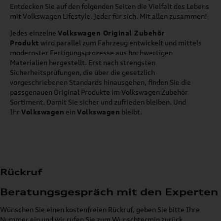
Entdecken Sie auf den folgenden Seiten die Vielfalt des Lebens
mit Volkswagen Lifestyle. Jeder für sich. Mit allen zusammen!
Jedes einzelne
Volkswagen Original Zubehör
Produkt
wird parallel zum Fahrzeug entwickelt und mittels
modernster Fertigungsprozesse aus hochwertigen
Materialien hergestellt. Erst nach strengsten
Sicherheitsprüfungen, die über die gesetzlich
vorgeschriebenen Standards hinausgehen, finden Sie die
passgenauen Original Produkte im Volkswagen Zubehör
Sortiment. Damit Sie sicher und zufrieden bleiben. Und
Ihr
Volkswagen
ein
Volkswagen
bleibt.
Rückruf
Beratungsgespräch mit den Experten
Wünschen Sie einen kostenfreien Rückruf, geben Sie bitte Ihre
Nummer ein und wir rufen Sie zum Wunschtermin zurück.