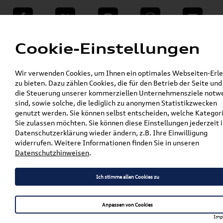
teilen
Twitter
Instagram
WhatsApp
E-Mail
Menü
Cookie-Einstellungen
»
Wir verwenden Cookies, um Ihnen ein optimales Webseiten-Erle
VW Shop - VW Originalteile und Zubehör
zu bieten. Dazu zählen Cookies, die für den Betrieb der Seite und
»
Audi Produkte
die Steuerung unserer kommerziellen Unternehmensziele notw
»
Audi Original Räder, Reifen & Felgen
sind, sowie solche, die lediglich zu anonymen Statistikzwecken
»
Zubehör Räder & Reifen
genutzt werden. Sie können selbst entscheiden, welche Kategor
Original Audi Radschrauben mit
Sie zulassen möchten. Sie können diese Einstellungen jederzeit i
Diebstahlhemmung M14 x 1,5 x 45
Datenschutzerklärung wieder ändern, z.B. Ihre Einwilligung
83A071455
widerrufen. Weitere Informationen finden Sie in unseren
Datenschutzhinweisen
.
Original Audi Radschrauben
mit Diebstahlhemmung M14
Ich stimme allen Cookies zu
x 1,5 x 45 83A071455
Anpassen von Cookies
Imp