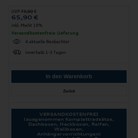
UVP
73,00
€
65,90
€
inkl. MwSt 19%
Versandkostenfreie Lieferung
4 aktuelle Beobachter
innerhalb 1-3 Tagen
Zurück
VERSANDKOSTENFREI
(ausgenommen Komplettradsätze,
Dachboxen, Heckboxen, Reifen,
Wallboxen,
Anhängervorrichtungen)