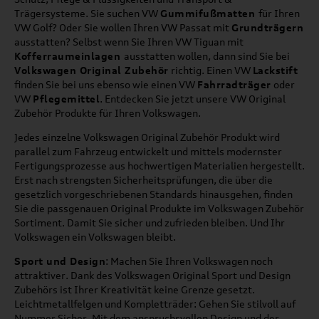
Trägersysteme. Sie suchen VW
Gummifußmatten
für Ihren
VW Golf? Oder Sie wollen Ihren VW Passat mit
Grundträgern
ausstatten? Selbst wenn Sie Ihren VW Tiguan mit
Kofferraumeinlagen
ausstatten wollen, dann sind Sie bei
Volkswagen Original Zubehör
richtig. Einen VW
Lackstift
finden Sie bei uns ebenso wie einen VW
Fahrradträger
oder
VW
Pflegemittel
. Entdecken Sie jetzt unsere VW Original
Zubehör Produkte für Ihren Volkswagen.
Jedes einzelne Volkswagen Original Zubehör Produkt wird
parallel zum Fahrzeug entwickelt und mittels modernster
Fertigungsprozesse aus hochwertigen Materialien hergestellt.
Erst nach strengsten Sicherheitsprüfungen, die über die
gesetzlich vorgeschriebenen Standards hinausgehen, finden
Sie die passgenauen Original Produkte im Volkswagen Zubehör
Sortiment. Damit Sie sicher und zufrieden bleiben. Und Ihr
Volkswagen ein Volkswagen bleibt.
Sport und Design
: Machen Sie Ihren Volkswagen noch
attraktiver. Dank des Volkswagen Original Sport und Design
Zubehörs ist Ihrer Kreativität keine Grenze gesetzt.
Leichtmetallfelgen und Kompletträder: Gehen Sie stilvoll auf
Nummer Sicher. Mit dem anspruchsvollen Design und der