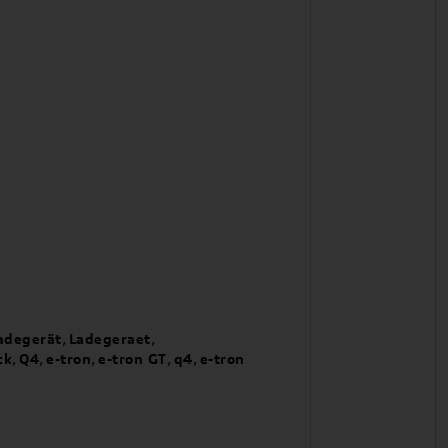
adegerät
,
Ladegeraet
,
ck
,
Q4
,
e-tron
,
e-tron GT
,
q4
,
e-tron