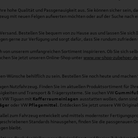
re hohe Qualität und Passgenauigkeit aus. Sie können sicher sein, da
rzeug mit neuen Felgen aufwerten möchten oder auf der Suche nach e
Versand. Bestellen Sie bequem von zu Hause aus und lassen Sie sich I
gen gerne zur Verfügung und sorgt dafür, dass Sie rundum zufrieden 
ich von unserem umfangreichen Sortiment inspirieren. Ob Sie sich se
uchen Sie jetzt unseren Online-Shop unter
www.vw-shop-zubehoer.de
agen-Wünsche behilflich zu sein. Bestellen Sie noch heute und mache
en Nutzfahrzeug. Finden Sie im aktuellen Produktsortiment für Ihre
üssigkeiten und Transport & Trägersysteme. Sie suchen VW
Gummifu
en VW Tiguan mit
Kofferraumeinlagen
ausstatten wollen, dann sind
äger
oder VW
Pflegemittel
. Entdecken Sie jetzt unsere VW Origina
allel zum Fahrzeug entwickelt und mittels modernster Fertigungspro
orgeschriebenen Standards hinausgehen, finden Sie die passgenauen O
gen bleibt.