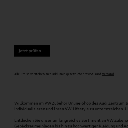
Jetzt prüfen
Alle Preise verstehen sich inklusive gesetzlicher MwSt. und
Versand
Willkommen
im VW Zubehör Online-Shop des Audi Zentrum Ing
individualisieren und Ihren VW-Lifestyle zu unterstreichen.
Entdecken Sie unser umfangreiches Sortiment an VW Zubehör
Gepäckraumeinlagen bis hin zu hochwertiger Kleidung und Acc