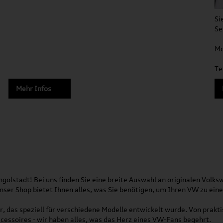
Si
Se
Mo
Te
Mehr Infos
olstadt! Bei uns finden Sie eine breite Auswahl an originalen Vol
 Unser Shop bietet Ihnen alles, was Sie benötigen, um Ihren VW zu ei
, das speziell für verschiedene Modelle entwickelt wurde. Von pra
essoires - wir haben alles, was das Herz eines VW-Fans begehrt.