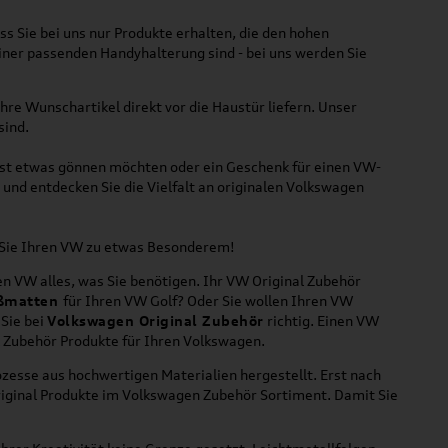
ss Sie bei uns nur Produkte erhalten, die den hohen
iner passenden Handyhalterung sind - bei uns werden Sie
hre Wunschartikel direkt vor die Haustür liefern. Unser
sind.
lbst etwas gönnen möchten oder ein Geschenk für einen VW-
und entdecken Sie die Vielfalt an originalen Volkswagen
n Sie Ihren VW zu etwas Besonderem!
n VW alles, was Sie benötigen. Ihr VW Original Zubehör
ßmatten
für Ihren VW Golf? Oder Sie wollen Ihren VW
 Sie bei
Volkswagen Original Zubehör
richtig. Einen VW
l Zubehör Produkte für Ihren Volkswagen.
zesse aus hochwertigen Materialien hergestellt. Erst nach
riginal Produkte im Volkswagen Zubehör Sortiment. Damit Sie