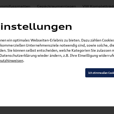
mmifussmatten
Gepäckraumeinlagen
VW Kompletträd
Mystery Boxen
Motoröl
% Sale
Nachrüstlösungen
instellungen
en
Lackierungen
en ein optimales Webseiten-Erlebnis zu bieten. Dazu zählen Cookies,
E-Mail
r kommerziellen Unternehmensziele notwendig sind, sowie solche, die
en. Sie können selbst entscheiden, welche Kategorien Sie zulassen 
r Datenschutzerklärung wieder ändern, z.B. Ihre Einwilligung widerru
hutzhinweisen
.
»
»
»
Audi Produkte
Elektromobilität
Ladekabel
strom CEE 3P 16A 1650MM 7PP971678GH (Beschreib
Ich stimme allen Cook
SKODA Ladekabel für
7PP971678GH (Besc