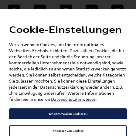
teilen
Twitter
Instagram
WhatsApp
E-Mail
Menü
»
Cookie-Einstellungen
VW Shop - VW Originalteile und Zubehör
»
»
VW Zubehör
Komfort & Schutz
Gepäckraumeinlagen
Wir verwenden Cookies, um Ihnen ein optimales
Webseiten-Erlebnis zu bieten. Dazu zählen Cookies, die für
Mein Kundenkonto
Warenkorb
den Betrieb der Seite und für die Steuerung unserer
kommerziellen Unternehmensziele notwendig sind, sowie
solche, die lediglich zu anonymen Statistikzwecken genutzt
Artikel für ihr Modell
werden. Sie können selbst entscheiden, welche Kategorien
Sie zulassen möchten. Sie können diese Einstellungen
Marke wählen
jederzeit in der Datenschutzerklärung wieder ändern, z.B.
Ihre Einwilligung widerrufen. Weitere Informationen
Modell wählen
finden Sie in unseren
Datenschutzhinweisen
.
Karosserieform wählen
Ich stimme allen Cookies zu
Anpassen von Cookies