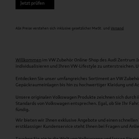
Jetzt prüfen
Alle Preise verstehen sich inklusive gesetzlicher MwSt. und
Versand
Willkommen
im VW Zubehör Online-Shop des Audi Zentrum Ing
individualisieren und Ihren VW-Lifestyle zu unterstreichen.
Entdecken Sie unser umfangreiches Sortiment an VW Zubehör
Gepäckraumeinlagen bis hin zu hochwertiger Kleidung und Acc
Unsere originalen Volkswagen Produkte zeichnen sich durch ih
Standards von Volkswagen entsprechen. Egal, ob Sie Ihr Fah
fündig.
Wir bieten wir Ihnen exklusive Angebote und einen schnellen 
erstklassiger Kundenservice steht Ihnen bei Fragen und Anlie
Tauchen Sie ein in die Welt von Volkswagen und lassen Sie s