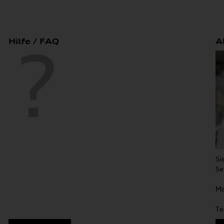
Hilfe / FAQ
A
Si
Se
Mo
Te