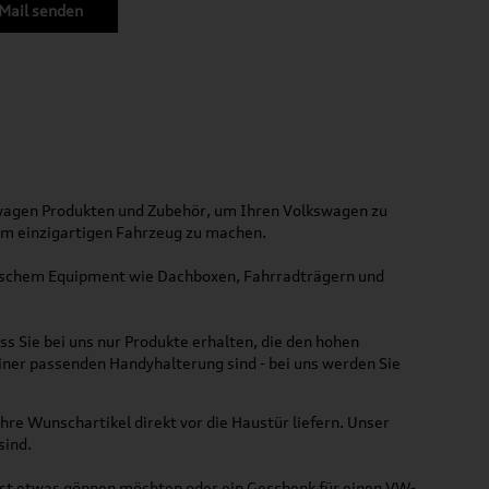
Mail senden
kswagen Produkten und Zubehör, um Ihren Volkswagen zu
nem einzigartigen Fahrzeug zu machen.
ktischem Equipment wie Dachboxen, Fahrradträgern und
ss Sie bei uns nur Produkte erhalten, die den hohen
iner passenden Handyhalterung sind - bei uns werden Sie
hre Wunschartikel direkt vor die Haustür liefern. Unser
sind.
lbst etwas gönnen möchten oder ein Geschenk für einen VW-