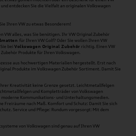
und entdecken Sie die Vielfalt an originalen Volkswagen
n Sie Ihren VW zu etwas Besonderem!
n VW alles, was Sie benötigen. Ihr VW Original Zubehör
ßmatten
für Ihren VW Golf? Oder Sie wollen Ihren VW
 Sie bei
Volkswagen Original Zubehör
richtig. Einen VW
l Zubehör Produkte für Ihren Volkswagen.
zesse aus hochwertigen Materialien hergestellt. Erst nach
riginal Produkte im Volkswagen Zubehör Sortiment. Damit Sie
hrer Kreativität keine Grenze gesetzt. Leichtmetallfelgen
Leichtmetallfelgen und Kompletträder von Volkswagen
 für moderne Kommunikations- und Unterhaltungsmedien.
che Freiräume nach Maß. Komfort und Schutz: Damit Sie sich
Schutz. Service und Pflege: Rundum vorgesorgt: Mit dem
ortsysteme von Volkswagen sind genau auf Ihren VW