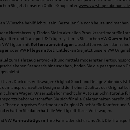
uchen Sie jetzt unseren Online-Shop unter
www.vw-shop-zubehoer.de
agen-Wünsche behilflich zu sein. Bestellen Sie noch heute und mache
en Nutzfahrzeug. Finden Sie im aktuellen Produktsortiment für Ihre
üssigkeiten und Transport & Trägersysteme. Sie suchen VW
Gummifu
en VW Tiguan mit
Kofferraumeinlagen
ausstatten wollen, dann sind
äger
oder VW
Pflegemittel
. Entdecken Sie jetzt unsere VW Origina
allel zum Fahrzeug entwickelt und mittels modernster Fertigungspro
orgeschriebenen Standards hinausgehen, finden Sie die passgenauen O
gen bleibt.
ktiver. Dank des Volkswagen Original Sport und Design Zubehörs ist I
it dem anspruchsvollen Design und der hohen Qualität der Original 
g mit Ihrem Wagen. Unser Zubehör macht Ihr Auto zur Schnittstelle
ransportzubehör verschaffen Sie sich für alle Gelegenheiten persönli
wir Ihnen ein großes Sortiment an Original Zubehör für Komfort und 
nd erhalten Sie dauerhaft die Wertigkeit Ihres Volkswagen.
nd VW
Fahrradträgern
Ihre Fahrräder sicher ans Ziel. Die Transp