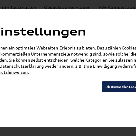
mmifussmatten
Gepäckraumeinlagen
VW Kompletträd
Mystery Boxen
Motoröl
% Sale
Nachrüstlösungen
instellungen
en
Lackierungen
en ein optimales Webseiten-Erlebnis zu bieten. Dazu zählen Cookies,
E-Mail
r kommerziellen Unternehmensziele notwendig sind, sowie solche, die
en. Sie können selbst entscheiden, welche Kategorien Sie zulassen 
»
»
VW Zubehör
Komfort & Schutz
Gepäckraume
r Datenschutzerklärung wieder ändern, z.B. Ihre Einwilligung widerru
hutzhinweisen
.
Ich stimme allen Cook
Modell wählen
K