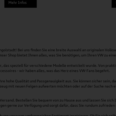
Mehr Infos
olstadt! Bei uns finden Sie eine breite Auswahl an originalen Vol
 Unser Shop bietet Ihnen alles, was Sie benötigen, um Ihren VW zu ei
, das speziell für verschiedene Modelle entwickelt wurde. Von pra
essoires - wir haben alles, was das Herz eines VW-Fans begehrt.
re hohe Qualität und Passgenauigkeit aus. Sie können sicher sein, da
rzeug mit neuen Felgen aufwerten möchten oder auf der Suche nach e
Versand. Bestellen Sie bequem von zu Hause aus und lassen Sie sich I
gen gerne zur Verfügung und sorgt dafür, dass Sie rundum zufrieden 
ich von unserem umfangreichen Sortiment inspirieren. Ob Sie sich se