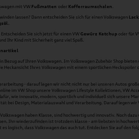
lkswagen mit VW
Fußmatten
oder
Kofferraumschalen
.
hwinden lassen? Dann entscheiden Sie sich für einen Volkswagen
Lack
gsöl
.
 Entscheiden Sie sich jetzt für einen VW
Gewürz Ketchup
oder für 
nd Ihr Kind mit Sicherheit ganz viel Spaß.
nartikel
h in Bezug auf Ihren Volkswagen. Im Volkswagen Zubehör Shop bieten w
die Heckansicht Ihres Volkswagen mit einem sportlichen Heckspoiler
rarbeitung - darauf legen wir nicht nicht nur bei unseren Autos gro
online im VW Shop unsere Volkswagen Lifestyle Kollektionen, VW Acce
für, wie innovativ, modern, sportlich und individuell sich unsere Ma
lität bei Design, Materialauswahl und Verarbeitung. Darauf legen wir
on Volkswagen haben Klasse, sind hochwertig und innovativ. Noch dazu
eben. Ihn wiederzufinden ist trotzdem klasse - am liebsten in hochwer
t es logisch, dass Volkswagen das auch tut. Entdecken Sie auf den fo