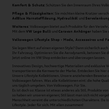
Komfort & Schutz
: Schützen Sie den Innenraum Ihres Vo
Pflege & Flüssigkeiten
: Sie möchten kleine Kratzer versc
AdBlue Harnstofflösung
,
Hydrauliköl
und
Servolenkun
Weiteres
: Volkswagen bietet auch Produkte für den Verzehr.
Mit dem
VW Lego Bulli
und
Caravan Anhänger
haben Sie u
Volkswagen Lifestyle Shop - Mode, Accessoires und Fa
Sie legen Wert auf einen eigenen Style? Dann sicherlich auc
Ihr Fahrzeug. Optimieren Sie die Aerodynamik, betonen Sie 
Jetzt online im VW Shop entdecken und überzeugen lassen.
Innovatives Design, hochwertige Materialien und exklusive Ve
transportieren die Kernwerte der Marke. Entdecken Sie hier 
Unsere Lifestyle Kollektionen. Unsere anziehenden Beweise da
Volkswagen fahren. Was alle Kollektionen eint: die hohe Qua
uns täglich umgeben. Von Volkswagen. Für Sie.
Es ist doch so: Klasse ist etwas anderes als Stil. Produkte v
so haben wir unseren eigenen; Stil lässt man sich nicht vorg
Menschheit vereint die unterschiedlichsten Charaktere. Da is
Lifestyle. Jeder für sich. Mit allen zusammen!