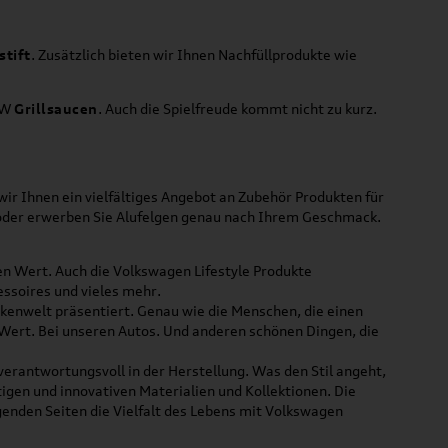
stift
. Zusätzlich bieten wir Ihnen Nachfüllprodukte wie
VW
Grillsaucen
. Auch die Spielfreude kommt nicht zu kurz.
ir Ihnen ein vielfältiges Angebot an Zubehör Produkten für
 oder erwerben Sie Alufelgen genau nach Ihrem Geschmack.
ßen Wert. Auch die Volkswagen Lifestyle Produkte
ssoires und vieles mehr.
rkenwelt präsentiert. Genau wie die Menschen, die einen
 Wert. Bei unseren Autos. Und anderen schönen Dingen, die
 verantwortungsvoll in der Herstellung. Was den Stil angeht,
tigen und innovativen Materialien und Kollektionen. Die
lgenden Seiten die Vielfalt des Lebens mit Volkswagen