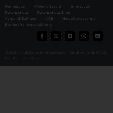
Homepage
Widerrufsrecht
Impressum
Datenschutz
Datenschutz Shop
Versand/Zahlung
AGB
Herstellergarantie
Barrierefreiheitserklärung
teilen
Twitter
Instagram
WhatsApp
E-
Mail
© 2026 Audi Zentrum Ingolstadt - Karl Brod GmbH. Alle
Rechte vorbehalten