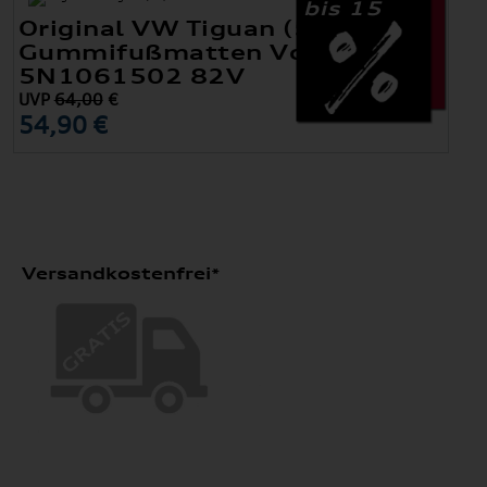
bis 15
Original VW Tiguan (5N)
Gummifußmatten Vorne
5N1061502 82V
UVP
64,00
€
54,90 €
Versandkostenfrei*