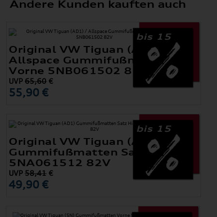
Andere Kunden kauften auch
bis 15
Original VW Tiguan (AD1) /
Allspace Gummifußmatten
Vorne 5NB061502 82V
UVP
65,60
€
55,90 €
bis 15
Original VW Tiguan (AD1)
Gummifußmatten Satz Hinten
5NA061512 82V
UVP
58,41
€
49,90 €