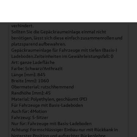
Der Rand bietet ausreichenden Schutz gegen Nässe und
Schmutz.
Das Verrutschen von Gegenständen wird wirksam
verhindert.
Sollten Sie die Gepäckraumeinlage einmal nicht
benötigen, lässt sich diese einfach zusammenrollen und
platzsparend aufbewahren.
Gepäckraumeinlage für Fahrzeuge mit tiefen (Basis-)
Ladeboden.Zeiteinheiten im Gewährleistungsfall: 0
Art: ganze Ladefläche
Farbe: Schwarz/Anthrazit
Länge [mm]: 845
Breite [mm]: 1060
Obermaterial: rutschhemmend
Randhöhe [mm]: 45
Material: Polyethylen, geschäumt (PE)
Für Fahrzeuge mit Basis-Ladeboden
Auch für: 4Motion
Fahrzeug: 5-Sitzer
Nur für: Fahrzeuge mit Basis-Ladeboden
Achtung: Formschlüssiger Einbau nur mit Rückbank in
hinterster Position und aufrechter Rückenlehne