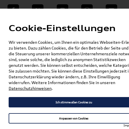
teilen
Twitter
Instagram
WhatsApp
E-Mail
Menü
Cookie-Einstellungen
»
Wir verwenden Cookies, um Ihnen ein optimales Webseiten-Erle
VW Shop - VW Originalteile und Zubehör
zu bieten. Dazu zählen Cookies, die für den Betrieb der Seite und
»
»
VW Zubehör
Komfort & Schutz
die Steuerung unserer kommerziellen Unternehmensziele notw
»
»
Gepäckraumeinlagen
Tiguan
sind, sowie solche, die lediglich zu anonymen Statistikzwecken
Original VW Tiguan (AD1) Gepäckraumeinlage
genutzt werden. Sie können selbst entscheiden, welche Kategor
Basis Ladeboden 5NA061160A
Sie zulassen möchten. Sie können diese Einstellungen jederzeit i
Datenschutzerklärung wieder ändern, z.B. Ihre Einwilligung
Original VW Tiguan (AD1)
widerrufen. Weitere Informationen finden Sie in unseren
Datenschutzhinweisen
.
Gepäckraumeinlage Basis
Ladeboden 5NA061160A
Ich stimme allen Cookies zu
Anpassen von Cookies
Artikelbeschreibung
Imp