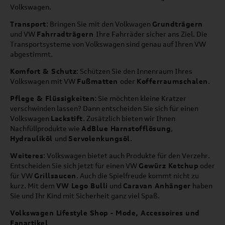
Volkswagen.
Transport
: Bringen Sie mit den Volkwagen
Grundträgern
und VW
Fahrradträgern
Ihre Fahrräder sicher ans Ziel. Die
Transportsysteme von Volkswagen sind genau auf Ihren VW
abgestimmt.
Komfort & Schutz
: Schützen Sie den Innenraum Ihres
Volkswagen mit VW
Fußmatten
oder
Kofferraumschalen
.
Pflege & Flüssigkeiten
: Sie möchten kleine Kratzer
verschwinden lassen? Dann entscheiden Sie sich für einen
Volkswagen
Lackstift
. Zusätzlich bieten wir Ihnen
Nachfüllprodukte wie
AdBlue Harnstofflösung
,
Hydrauliköl
und
Servolenkungsöl
.
Weiteres
: Volkswagen bietet auch Produkte für den Verzehr.
Entscheiden Sie sich jetzt für einen VW
Gewürz Ketchup
oder
für VW
Grillsaucen
. Auch die Spielfreude kommt nicht zu
kurz. Mit dem
VW Lego Bulli
und
Caravan Anhänger
haben
Sie und Ihr Kind mit Sicherheit ganz viel Spaß.
Volkswagen Lifestyle Shop - Mode, Accessoires und
Fanartikel