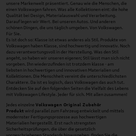
unsere Markenwelt präsentiert. Genau wie die Menschen, die
einen Volkswagen fahren. Was alle Kollektionen eint: die hohe
Qualität bei Design, Materialauswahl und Verarbeitung.
Darauf legen wir Wert. Bei unseren Autos. Und anderen
schönen Dingen, die uns täglich umgeben. Von Volkswagen.
Für Sie.
Es ist doch so: Klasse ist etwas anderes als Stil. Produkte von
Volkswagen haben Klasse, sind hochwertig und innovativ. Noch
dazu verantwortungsvoll in der Herstellung. Was den Stil
angeht, so haben wir unseren eigenen; Stil lässt man sich nicht
vorgeben. Ihn wiederzufinden ist trotzdem klasse - am
liebsten in hochwertigen und innovativen Materialien und
Kollektionen. Die Menschheit vereint die unterschiedlichsten
Charaktere. Da ist es logisch, dass Volkswagen das auch tut.
Entdecken Sie auf den folgenden Seiten die Vielfalt des Lebens
mit Volkswagen Lifestyle. Jeder für sich. Mit allen zusammen!
Jedes einzelne
Volkswagen Original Zubehör
Produkt
wird parallel zum Fahrzeug entwickelt und mittels
modernster Fertigungsprozesse aus hochwertigen
Materialien hergestellt. Erst nach strengsten
Sicherheitsprüfungen, die über die gesetzlich
vorgeschriebenen Standards hinausgehen, finden Sie die