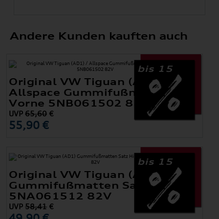
Andere Kunden kauften auch
bis 15
Original VW Tiguan (AD1) /
Allspace Gummifußmatten
Vorne 5NB061502 82V
UVP
65,60
€
55,90 €
bis 15
Original VW Tiguan (AD1)
Gummifußmatten Satz Hinten
5NA061512 82V
UVP
58,41
€
49,90 €