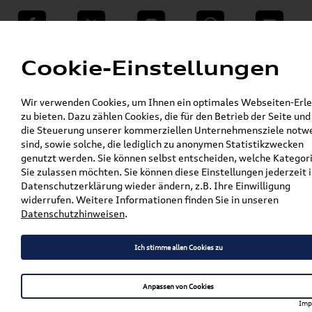
teilen
Twitter
Instagram
WhatsApp
E-Mail
Menü
Cookie-Einstellungen
»
Wir verwenden Cookies, um Ihnen ein optimales Webseiten-Erle
VW Shop - VW Originalteile und Zubehör
zu bieten. Dazu zählen Cookies, die für den Betrieb der Seite und
»
»
VW Zubehör
Komfort & Schutz
die Steuerung unserer kommerziellen Unternehmensziele notw
»
»
Gepäckraumeinlagen
Tiguan
sind, sowie solche, die lediglich zu anonymen Statistikzwecken
Original VW Tiguan (II) Gepäckraumschale /
genutzt werden. Sie können selbst entscheiden, welche Kategor
Kofferraumwanne für Hybrid Fahrzeuge
Sie zulassen möchten. Sie können diese Einstellungen jederzeit i
5NA061161F
Datenschutzerklärung wieder ändern, z.B. Ihre Einwilligung
widerrufen. Weitere Informationen finden Sie in unseren
Original VW Tiguan (II)
Datenschutzhinweisen
.
Gepäckraumschale /
Ich stimme allen Cookies zu
Kofferraumwanne für Hybrid
Fahrzeuge 5NA061161F
Anpassen von Cookies
Imp