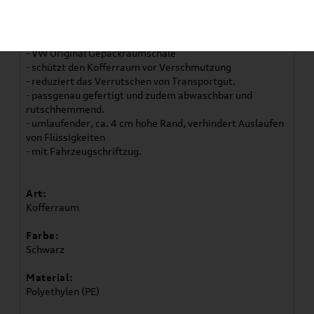
Artikelbeschreibung
- VW Original Gepäckraumschale
- schützt den Kofferraum vor Verschmutzung
- reduziert das Verrutschen von Transportgut.
- passgenau gefertigt und zudem abwaschbar und
rutschhemmend.
- umlaufender, ca. 4 cm hohe Rand, verhindert Auslaufen
von Flüssigkeiten
- mit Fahrzeugschriftzug.
Art:
Kofferraum
Farbe:
Schwarz
Material:
Polyethylen (PE)