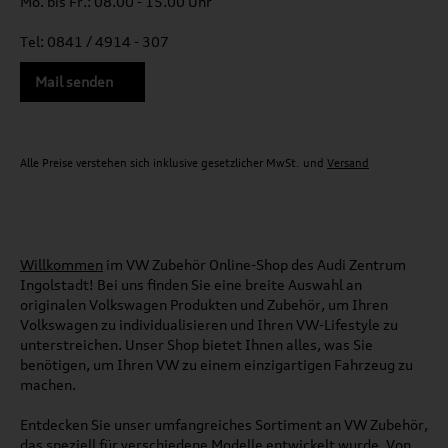
Mo. bis Fr.: 08.00 - 15.00 Uhr
Tel: 0841 / 4914 - 307
Mail senden
Alle Preise verstehen sich inklusive gesetzlicher MwSt. und
Versand
Willkommen
im VW Zubehör Online-Shop des Audi Zentrum
Ingolstadt! Bei uns finden Sie eine breite Auswahl an
originalen Volkswagen Produkten und Zubehör, um Ihren
Volkswagen zu individualisieren und Ihren VW-Lifestyle zu
unterstreichen. Unser Shop bietet Ihnen alles, was Sie
benötigen, um Ihren VW zu einem einzigartigen Fahrzeug zu
machen.
Entdecken Sie unser umfangreiches Sortiment an VW Zubehör,
das speziell für verschiedene Modelle entwickelt wurde. Von