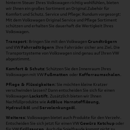
hinterm Steuer Ihres Volkswagen richtig wohlfühlen, bieten
wir Ihnen ein großes Sortiment an Original Zubehör für
Komfort und Schutz. Service und Pflege: Rundum vorgesorgt:
Mit dem Volkswagen Original Service und Pflege Sortiment
schützen und erhalten Sie dauerhaft die Wertigkeit Ihres
Volkswagen.
Transport
: Bringen Sie mit den Volkwagen
Grundträgern
und VW
Fahrradträgern
Ihre Fahrräder sicher ans Ziel. Die
Transportsysteme von Volkswagen sind genau auf Ihren VW
abgestimmt.
Komfort & Schutz
: Schützen Sie den Innenraum Ihres
Volkswagen mit VW
Fußmatten
oder
Kofferraumschalen
.
Pflege & Flüssigkeiten
: Sie möchten kleine Kratzer
verschwinden lassen? Dann entscheiden Sie sich für einen
Volkswagen
Lackstift
. Zusätzlich bieten wir Ihnen
Nachfüllprodukte wie
AdBlue Harnstofflösung
,
Hydrauliköl
und
Servolenkungsöl
.
Weiteres
: Volkswagen bietet auch Produkte für den Verzehr.
Entscheiden Sie sich jetzt für einen VW
Gewürz Ketchup
oder
für VW
Grillsaucen
. Auch die Spielfreude kommt nicht zu