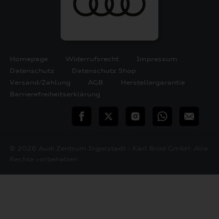
Homepage
Widerrufsrecht
Impressum
Datenschutz
Datenschutz Shop
Versand/Zahlung
AGB
Herstellergarantie
Barrierefreiheitserklärung
teilen
Twitter
Instagram
WhatsApp
E-
Mail
© 2026 Audi Zentrum Ingolstadt - Karl Brod GmbH. Alle
Rechte vorbehalten