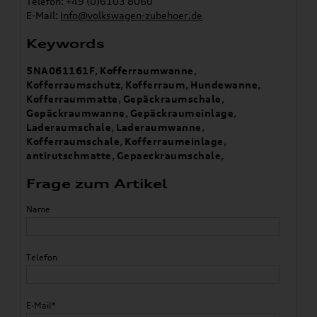
Telefon: +49 (0)6103 8060
E-Mail:
info@volkswagen-zubehoer.de
Keywords
5NA061161F
,
Kofferraumwanne
,
Kofferraumschutz
,
Kofferraum
,
Hundewanne
,
Kofferraummatte
,
Gepäckraumschale
,
Gepäckraumwanne
,
Gepäckraumeinlage
,
Laderaumschale
,
Laderaumwanne
,
Kofferraumschale
,
Kofferraumeinlage
,
antirutschmatte
,
Gepaeckraumschale
,
Frage zum Artikel
Name
Telefon
E-Mail*