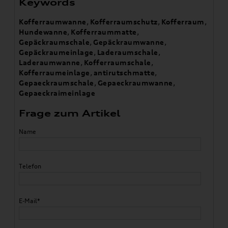
Keywords
Kofferraumwanne
,
Kofferraumschutz
,
Kofferraum
,
Hundewanne
,
Kofferraummatte
,
Gepäckraumschale
,
Gepäckraumwanne
,
Gepäckraumeinlage
,
Laderaumschale
,
Laderaumwanne
,
Kofferraumschale
,
Kofferraumeinlage
,
antirutschmatte
,
Gepaeckraumschale
,
Gepaeckraumwanne
,
Gepaeckraimeinlage
Frage zum Artikel
Name
Telefon
E-Mail*