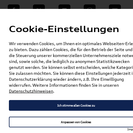
teilen
Twitter
Instagram
WhatsApp
E-Mail
Menü
Cookie-Einstellungen
»
Wir verwenden Cookies, um Ihnen ein optimales Webseiten-Erle
VW Shop - VW Originalteile und Zubehör
zu bieten. Dazu zählen Cookies, die für den Betrieb der Seite und
»
»
VW Zubehör
Komfort & Schutz
die Steuerung unserer kommerziellen Unternehmensziele notw
»
»
Gepäckraumeinlagen
T-Roc
sind, sowie solche, die lediglich zu anonymen Statistikzwecken
Original VW T-Roc (A1) Gepäckraumeinlage /
genutzt werden. Sie können selbst entscheiden, welche Kategor
Kofferraumwanne für Fahrzeuge mit variablen
Sie zulassen möchten. Sie können diese Einstellungen jederzeit i
Ladeboden 2GA061160
Datenschutzerklärung wieder ändern, z.B. Ihre Einwilligung
widerrufen. Weitere Informationen finden Sie in unseren
Original VW T-Roc (A1)
Datenschutzhinweisen
.
Gepäckraumeinlage /
Ich stimme allen Cookies zu
Kofferraumwanne für
Fahrzeuge mit variablen
Anpassen von Cookies
Ladeboden 2GA061160
Imp