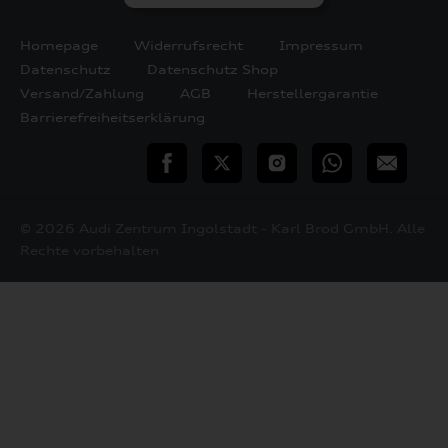
Homepage
Widerrufsrecht
Impressum
Datenschutz
Datenschutz Shop
Versand/Zahlung
AGB
Herstellergarantie
Barrierefreiheitserklärung
teilen
Twitter
Instagram
WhatsApp
E-
Mail
© 2026 Audi Zentrum Ingolstadt - Karl Brod GmbH. Alle
Rechte vorbehalten