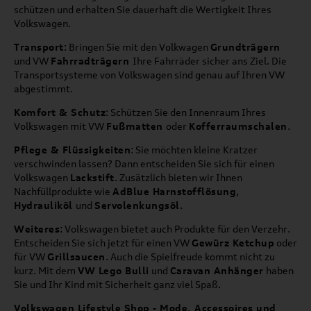
schützen und erhalten Sie dauerhaft die Wertigkeit Ihres
Volkswagen.
Transport
: Bringen Sie mit den Volkwagen
Grundträgern
und VW
Fahrradträgern
Ihre Fahrräder sicher ans Ziel. Die
Transportsysteme von Volkswagen sind genau auf Ihren VW
abgestimmt.
Komfort & Schutz
: Schützen Sie den Innenraum Ihres
Volkswagen mit VW
Fußmatten
oder
Kofferraumschalen
.
Pflege & Flüssigkeiten
: Sie möchten kleine Kratzer
verschwinden lassen? Dann entscheiden Sie sich für einen
Volkswagen
Lackstift
. Zusätzlich bieten wir Ihnen
Nachfüllprodukte wie
AdBlue Harnstofflösung
,
Hydrauliköl
und
Servolenkungsöl
.
Weiteres
: Volkswagen bietet auch Produkte für den Verzehr.
Entscheiden Sie sich jetzt für einen VW
Gewürz Ketchup
oder
für VW
Grillsaucen
. Auch die Spielfreude kommt nicht zu
kurz. Mit dem
VW Lego Bulli
und
Caravan Anhänger
haben
Sie und Ihr Kind mit Sicherheit ganz viel Spaß.
Volkswagen Lifestyle Shop - Mode, Accessoires und