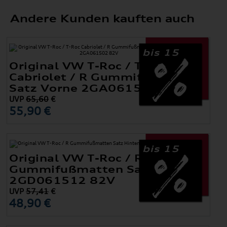
Andere Kunden kauften auch
bis 15
Original VW T-Roc / T-Roc
Cabriolet / R Gummifußmatten
Satz Vorne 2GA061502 82V
UVP
65,60
€
55,90 €
bis 15
Original VW T-Roc / R
Gummifußmatten Satz Hinten
2GD061512 82V
UVP
57,41
€
48,90 €