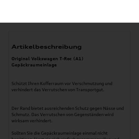
!Nur geeignet für obere
Position!
Artikelbeschreibung
Original Volkswagen T-Roc (A1)
Gepäckraumeinlage
Schützt Ihren Kofferraum vor Verschmutzung und
verhindert das Verrutschen von Transportgut.
Der Rand bietet ausreichenden Schutz gegen Nässe und
Schmutz. Das Verrutschen von Gegenständen wird
wirksam verhindert.
Sollten Sie die Gepäckraumeinlage einmal nicht