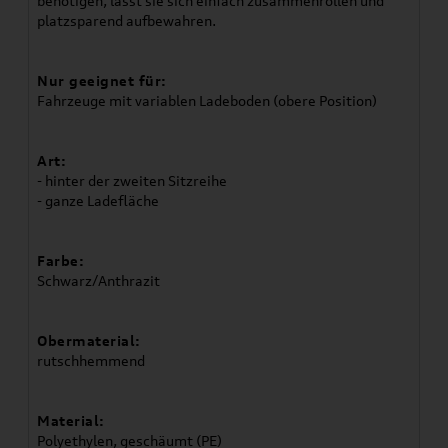
benötigen, lässt sie sich einfach zusammenrollen und
platzsparend aufbewahren.
Nur geeignet für:
Fahrzeuge mit variablen Ladeboden (obere Position)
Art:
- hinter der zweiten Sitzreihe
- ganze Ladefläche
Farbe:
Schwarz/Anthrazit
Obermaterial:
rutschhemmend
Material:
Polyethylen, geschäumt (PE)