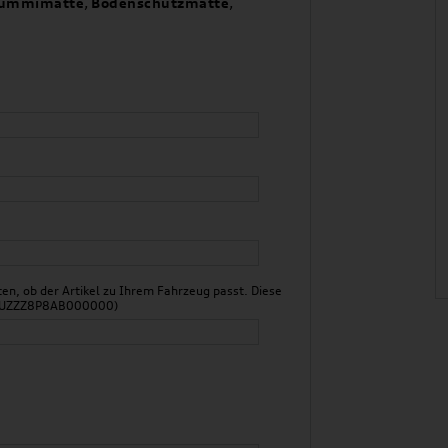
ummimatte
,
Bodenschutzmatte
,
n, ob der Artikel zu Ihrem Fahrzeug passt. Diese
 WAUZZZ8P8AB000000)