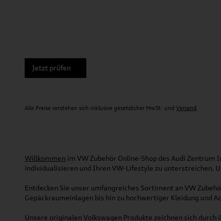
Jetzt prüfen
Alle Preise verstehen sich inklusive gesetzlicher MwSt. und
Versand
Willkommen
im VW Zubehör Online-Shop des Audi Zentrum Ing
individualisieren und Ihren VW-Lifestyle zu unterstreichen.
Entdecken Sie unser umfangreiches Sortiment an VW Zubehör
Gepäckraumeinlagen bis hin zu hochwertiger Kleidung und Acc
Unsere originalen Volkswagen Produkte zeichnen sich durch ih