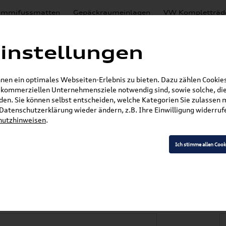
mmifussmatten
Gepäckraumeinlagen
VW Kompletträd
Mystery Boxen
Motoröl
% Sale
Nachrüstlösungen
instellungen
en
Lackierungen
en ein optimales Webseiten-Erlebnis zu bieten. Dazu zählen Cookies,
E-Mail
r kommerziellen Unternehmensziele notwendig sind, sowie solche, die
en. Sie können selbst entscheiden, welche Kategorien Sie zulassen 
r Datenschutzerklärung wieder ändern, z.B. Ihre Einwilligung widerru
hutzhinweisen
.
»
»
VW Zubehör
Komfort & Schutz
Gummifußma
ummifußmatten Satz Vorne 2GA061502 82V
Ich stimme allen Cook
 / T-Roc Cabriolet /
 Satz Vorne 2GA06