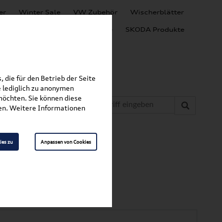
er
Winter Sale
VW Zubehör
Wischerblätter
Audi Produkte
SEAT Produkte
SKODA Produkte
 die für den Betrieb der Seite
 lediglich zu anonymen
möchten. Sie können diese
fen. Weitere Informationen
»
»
tten
T-Roc
ies zu
Anpassen von Cookies
 R
1502 82V