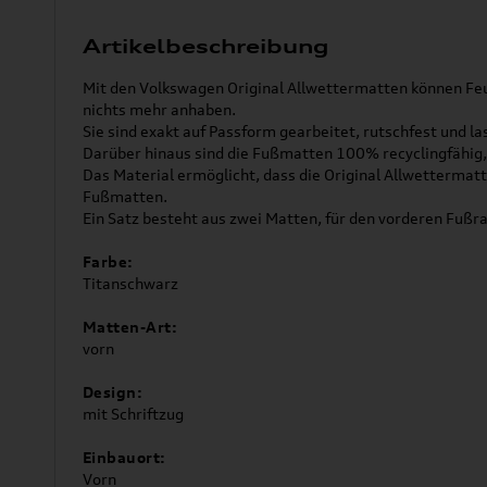
Artikelbeschreibung
Mit den Volkswagen Original Allwettermatten können Fe
nichts mehr anhaben.
Sie sind exakt auf Passform gearbeitet, rutschfest und l
Darüber hinaus sind die Fußmatten 100% recyclingfähig, 
Das Material ermöglicht, dass die Original Allwettermatt
Fußmatten.
Ein Satz besteht aus zwei Matten, für den vorderen Fußr
Farbe:
Titanschwarz
Matten-Art:
vorn
Design:
mit Schriftzug
Einbauort:
Vorn