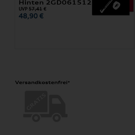
Hinten 2GD061512 82V
UVP
57,41
€
48,90 €
Versandkostenfrei*