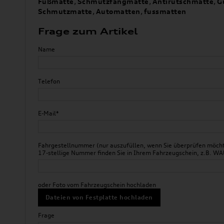
Fußmatte
,
Schmutzfangmatte
,
Antirutschmatte
,
G
Schmutzmatte
,
Automatten
,
fussmatten
Frage zum Artikel
Name
Telefon
E-Mail*
Fahrgestellnummer (nur auszufüllen, wenn Sie überprüfen möchte
17-stellige Nummer finden Sie in Ihrem Fahrzeugschein, z.B.
oder Foto vom Fahrzeugschein hochladen
Dateien von Festplatte hochladen
Frage