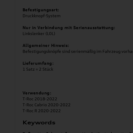
Befestigungsart:
Druckknopf-System
Nur in Verbindung mit Serienausstattung:
Linkslenker (L0L)
Allgemeiner Hinweis:
Befestigungsknöpfe sind serienmäßig im Fahrzeug vorh
Lieferumfang:
1 Satz = 2 Stück
Verwendung:
T-Roc 2018-2022
T-Roc Cabrio 2020-2022
T-Roc R 2020-2022
Keywords