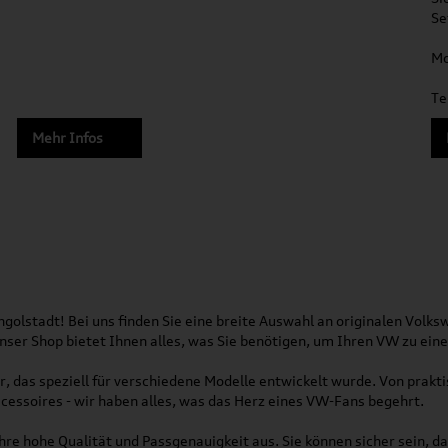
Se
Mo
Te
Mehr Infos
olstadt! Bei uns finden Sie eine breite Auswahl an originalen Vol
 Unser Shop bietet Ihnen alles, was Sie benötigen, um Ihren VW zu ei
, das speziell für verschiedene Modelle entwickelt wurde. Von pra
essoires - wir haben alles, was das Herz eines VW-Fans begehrt.
re hohe Qualität und Passgenauigkeit aus. Sie können sicher sein, da