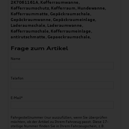
2K7061161A
,
Kofferraumwanne
,
Kofferraumschutz
,
Kofferraum
,
Hundewanne
,
Kofferraummatte
,
Gepäckraumschale
,
Gepäckraumwanne
,
Gepäckraumeinlage
,
Laderaumschale
,
Laderaumwanne
,
Kofferraumschale
,
Kofferraumeinlage
,
antirutschmatte
,
Gepaeckraumschale
,
Frage zum Artikel
Name
Telefon
E-Mail*
Fahrgestellnummer (nur auszufüllen, wenn Sie überprüfen
möchten, ob der Artikel zu Ihrem Fahrzeug passt. Diese 17-
stellige Nummer finden Sie in Ihrem Fahrzeugschein, z.B.