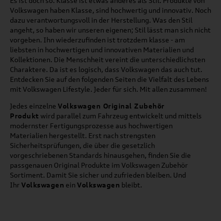
Es ist doch so: Klasse ist etwas anderes als Stil. Produkte von
Volkswagen haben Klasse, sind hochwertig und innovativ. Noch
dazu verantwortungsvoll in der Herstellung. Was den Stil
angeht, so haben wir unseren eigenen; Stil lässt man sich nicht
vorgeben. Ihn wiederzufinden ist trotzdem klasse - am
liebsten in hochwertigen und innovativen Materialien und
Kollektionen. Die Menschheit vereint die unterschiedlichsten
Charaktere. Da ist es logisch, dass Volkswagen das auch tut.
Entdecken Sie auf den folgenden Seiten die Vielfalt des Lebens
mit Volkswagen Lifestyle. Jeder für sich. Mit allen zusammen!
Jedes einzelne
Volkswagen Original Zubehör
Produkt
wird parallel zum Fahrzeug entwickelt und mittels
modernster Fertigungsprozesse aus hochwertigen
Materialien hergestellt. Erst nach strengsten
Sicherheitsprüfungen, die über die gesetzlich
vorgeschriebenen Standards hinausgehen, finden Sie die
passgenauen Original Produkte im Volkswagen Zubehör
Sortiment. Damit Sie sicher und zufrieden bleiben. Und
Ihr
Volkswagen
ein
Volkswagen
bleibt.