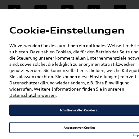
teilen
Twitter
Instagram
WhatsApp
E-Mail
Menü
Cookie-Einstellungen
»
Wir verwenden Cookies, um Ihnen ein optimales Webseiten-Erle
VW Shop - VW Originalteile und Zubehör
zu bieten. Dazu zählen Cookies, die für den Betrieb der Seite und
»
»
VW Zubehör
Komfort & Schutz
die Steuerung unserer kommerziellen Unternehmensziele notw
»
»
Gepäckraumeinlagen
Caddy
sind, sowie solche, die lediglich zu anonymen Statistikzwecken
Original VW Caddy (5) Maxi (mit langem
genutzt werden. Sie können selbst entscheiden, welche Kategor
Radstand) Gepäckraumschale /
Sie zulassen möchten. Sie können diese Einstellungen jederzeit i
Kofferraumwanne 2K7061161A
Datenschutzerklärung wieder ändern, z.B. Ihre Einwilligung
widerrufen. Weitere Informationen finden Sie in unseren
Original VW Caddy (5) Maxi
Datenschutzhinweisen
.
(mit langem Radstand)
Ich stimme allen Cookies zu
Gepäckraumschale /
Kofferraumwanne
Anpassen von Cookies
2K7061161A
Imp