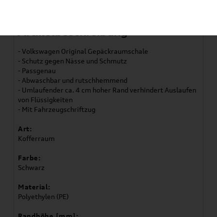
Artikelbeschreibung
- Volkswagen Original Gepäckraumschale
- Schutz gegen Nässe und Schmutz
- Passgenau
- Abwaschbar und rutschhemmend
- Umlaufender ca. 4 cm hoher Rand verhindert Auslaufen
von Flüssigkeiten
- Mit Fahrzeugschriftzug
Art:
Kofferraum
Farbe:
Schwarz
Material:
Polyethylen (PE)
Randhöhe [mm]: