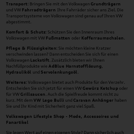
Transport
: Bringen Sie mit den Volkwagen
Grundträgern
und VW
Fahrradträgern
Ihre Fahrräder sicher ans Ziel. Die
Transportsysteme von Volkswagen sind genau auf Ihren VW
abgestimmt.
Komfort & Schutz
: Schützen Sie den Innenraum Ihres
Volkswagen mit VW
Fußmatten
oder
Kofferraumschalen
.
Pflege & Flüssigkeiten
: Sie möchten kleine Kratzer
verschwinden lassen? Dann entscheiden Sie sich für einen
Volkswagen
Lackstift
. Zusätzlich bieten wir Ihnen
Nachfüllprodukte wie
AdBlue Harnstofflösung
,
Hydrauliköl
und
Servolenkungsöl
.
Weiteres
: Volkswagen bietet auch Produkte für den Verzehr.
Entscheiden Sie sich jetzt für einen VW
Gewürz Ketchup
oder
für VW
Grillsaucen
. Auch die Spielfreude kommt nicht zu
kurz. Mit dem
VW Lego Bulli
und
Caravan Anhänger
haben
Sie und Ihr Kind mit Sicherheit ganz viel Spaß.
Volkswagen Lifestyle Shop - Mode, Accessoires und
Fanartikel
Sie legen Wert auf einen eigenen Style? Dann sicherlich auch