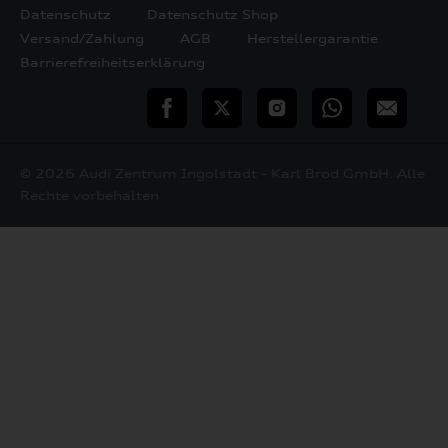
Datenschutz
Datenschutz Shop
Versand/Zahlung
AGB
Herstellergarantie
Barrierefreiheitserklärung
teilen
Twitter
Instagram
WhatsApp
E-
Mail
© 2026 Audi Zentrum Ingolstadt - Karl Brod GmbH. Alle
Rechte vorbehalten